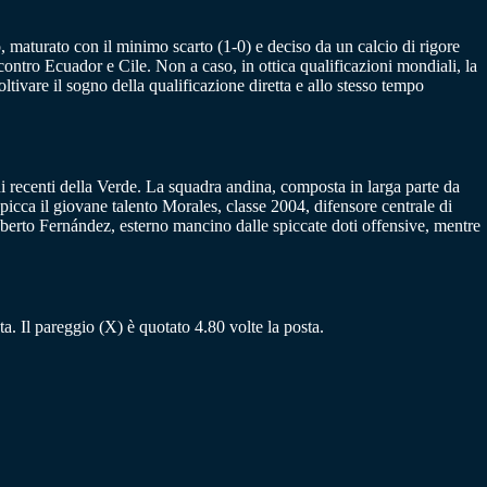
o, maturato con il minimo scarto (1-0) e deciso da un calcio di rigore
ontro Ecuador e Cile. Non a caso, in ottica qualificazioni mondiali, la
tivare il sogno della qualificazione diretta e allo stesso tempo
ni recenti della Verde. La squadra andina, composta in larga parte da
spicca il giovane talento Morales, classe 2004, difensore centrale di
 Roberto Fernández, esterno mancino dalle spiccate doti offensive, mentre
sta. Il pareggio (X) è quotato 4.80 volte la posta.