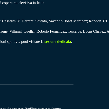
copertura televisiva in Italia.
 Casseres, Y. Herrera; Soteldo, Savarino, Josef Martinez; Rondon.
Ct:
omé, Villamil, Cuellar, Roberto Fernandez; Terceros; Lucas Chavez, 
ioni sportive, puoi visitare la
sezione dedicata
.
he su Sportnews.BetFlag cura e sviluppa