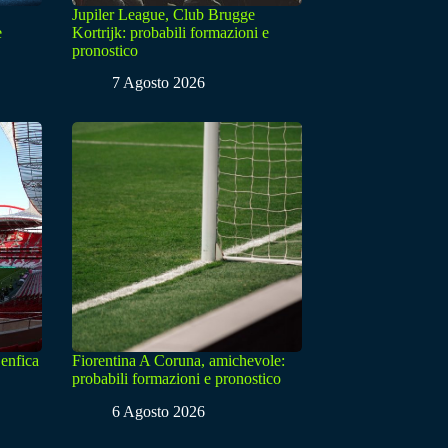
Jupiler League, Club Brugge
e
Kortrijk: probabili formazioni e
pronostico
7 Agosto 2026
enfica
Fiorentina A Coruna, amichevole:
probabili formazioni e pronostico
6 Agosto 2026