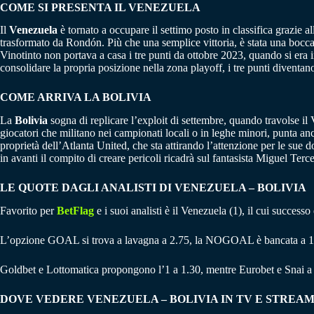
COME SI PRESENTA IL VENEZUELA
Il
Venezuela
è tornato a occupare il settimo posto in classifica grazie a
trasformato da Rondón. Più che una semplice vittoria, è stata una bocca
Vinotinto non portava a casa i tre punti da ottobre 2023, quando si era i
consolidare la propria posizione nella zona playoff, i tre punti diventa
COME ARRIVA LA BOLIVIA
La
Bolivia
sogna di replicare l’exploit di settembre, quando travolse il
giocatori che militano nei campionati locali o in leghe minori, punta anc
proprietà dell’Atlanta United, che sta attirando l’attenzione per le sue 
in avanti il compito di creare pericoli ricadrà sul fantasista Miguel Te
LE QUOTE DAGLI ANALISTI DI VENEZUELA – BOLIVIA
Favorito per
BetFlag
e i suoi analisti è il Venezuela (1), il cui successo
L’opzione GOAL si trova a lavagna a 2.75, la NOGOAL è bancata a 1
Goldbet e Lottomatica propongono l’1 a 1.30, mentre Eurobet e Snai a
DOVE VEDERE VENEZUELA – BOLIVIA IN TV E STREA