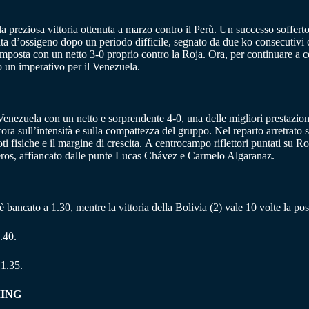
lla preziosa vittoria ottenuta a marzo contro il Perù. Un successo soffert
ta d’ossigeno dopo un periodo difficile, segnato da due ko consecutivi c
mposta con un netto 3-0 proprio contro la Roja. Ora, per continuare a col
no un imperativo per il Venezuela.
 Venezuela con un netto e sorprendente 4-0, una delle migliori prestazio
ora sull’intensità e sulla compattezza del gruppo. Nel reparto arretrato 
doti fisiche e il margine di crescita. A centrocampo riflettori puntati su
rceros, affiancato dalle punte Lucas Chávez e Carmelo Algaranaz.
 è bancato a 1.30, mentre la vittoria della Bolivia (2) vale 10 volte la po
.40.
 1.35.
MING