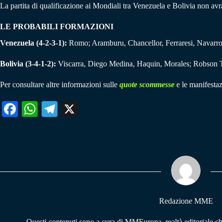
La partita di qualificazione ai Mondiali tra Venezuela e Bolivia non avrà 
LE PROBABILI FORMAZIONI
Venezuela (4-2-3-1):
Romo; Aramburu, Chancellor, Ferraresi, Navarro;
Bolivia (3-4-1-2):
Viscarra, Diego Medina, Haquin, Morales; Robson T
Per consultare altre informazioni sulle
quote scommesse
e le manifestaz
Fa
W
Te
X
ce
ha
le
bo
ts
gr
ok
A
a
pp
m
Redazione MME
Questi contenuti sono a cura di MMEuropa, realtà editoriale c