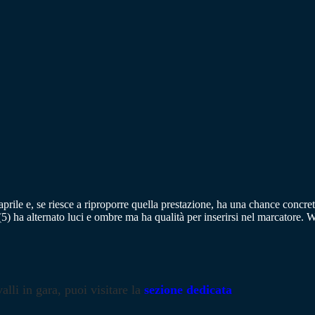
 aprile e, se riesce a riproporre quella prestazione, ha una chance con
(5) ha alternato luci e ombre ma ha qualità per inserirsi nel marcator
alli in gara, puoi visitare la
sezione dedicata