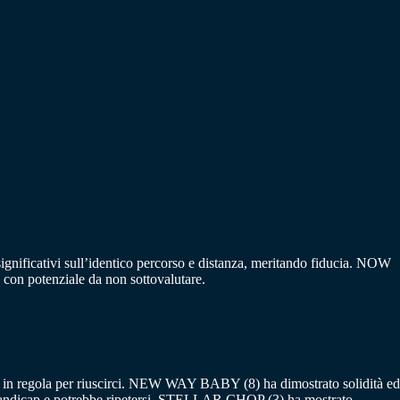
gnificativi sull’identico percorso e distanza, meritando fiducia. NOW
con potenziale da non sottovalutare.
arte in regola per riuscirci. NEW WAY BABY (8) ha dimostrato solidità ed
n handicap e potrebbe ripetersi. STELLAR CHOP (3) ha mostrato