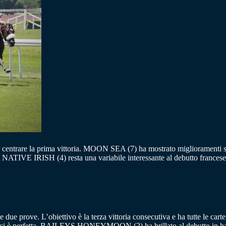
 centrare la prima vittoria. MOON SEA (7) ha mostrato miglioramenti si
NATIVE IRISH (4) resta una variabile interessante al debutto francese 
 due prove. L’obiettivo è la terza vittoria consecutiva e ha tutte le c
ti tecnici è perfetta. BAILEYS HONEYMOON (2) ha brillato al debutto i