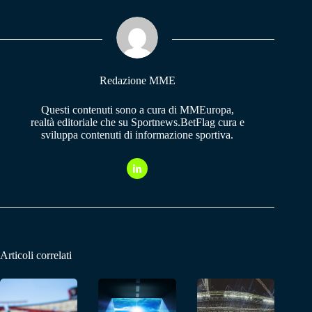
ok
A
a
pp
m
Redazione MME
Questi contenuti sono a cura di MMEuropa,
realtà editoriale che su Sportnews.BetFlag cura e
sviluppa contenuti di informazione sportiva.
Articoli correlati