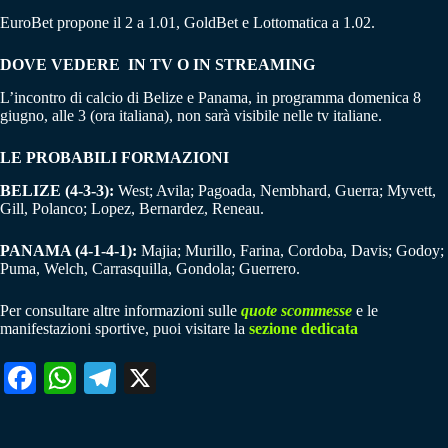
EuroBet propone il 2 a 1.01, GoldBet e Lottomatica a 1.02.
DOVE VEDERE IN TV O IN STREAMING
L’incontro di calcio di Belize e Panama, in programma domenica 8
giugno, alle 3 (ora italiana), non sarà visibile nelle tv italiane.
LE PROBABILI FORMAZIONI
BELIZE (4-3-3):
West; Avila; Pagoada, Nembhard, Guerra; Myvett,
Gill, Polanco; Lopez, Bernardez, Reneau.
PANAMA (4-1-4-1):
Majia; Murillo, Farina, Cordoba, Davis; Godoy;
Puma, Welch, Carrasquilla, Gondola; Guerrero.
Per consultare altre informazioni sulle
quote scommesse
e le
manifestazioni sportive, puoi visitare la
sezione dedicata
Fa
W
Te
X
ce
ha
le
bo
ts
gr