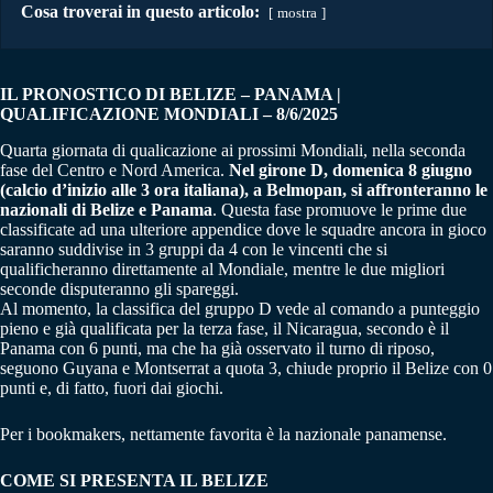
Cosa troverai in questo articolo:
mostra
IL PRONOSTICO DI BELIZE – PANAMA |
QUALIFICAZIONE MONDIALI – 8/6/2025
Quarta giornata di qualicazione ai prossimi Mondiali, nella seconda
fase del Centro e Nord America.
Nel girone D, domenica 8 giugno
(calcio d’inizio alle 3 ora italiana), a Belmopan, si affronteranno le
nazionali di Belize e Panama
. Questa fase promuove le prime due
classificate ad una ulteriore appendice dove le squadre ancora in gioco
saranno suddivise in 3 gruppi da 4 con le vincenti che si
qualificheranno direttamente al Mondiale, mentre le due migliori
seconde disputeranno gli spareggi.
Al momento, la classifica del gruppo D vede al comando a punteggio
pieno e già qualificata per la terza fase, il Nicaragua, secondo è il
Panama con 6 punti, ma che ha già osservato il turno di riposo,
seguono Guyana e Montserrat a quota 3, chiude proprio il Belize con 0
punti e, di fatto, fuori dai giochi.
Per i bookmakers, nettamente favorita è la nazionale panamense.
COME SI PRESENTA IL BELIZE