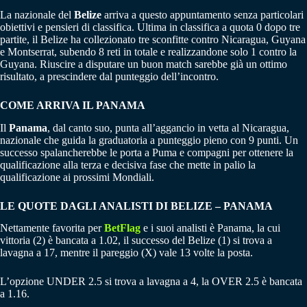
La nazionale del
Belize
arriva a questo appuntamento senza particolari
obiettivi e pensieri di classifica. Ultima in classifica a quota 0 dopo tre
partite, il Belize ha collezionato tre sconfitte contro Nicaragua, Guyana
e Montserrat, subendo 8 reti in totale e realizzandone solo 1 contro la
Guyana. Riuscire a disputare un buon match sarebbe già un ottimo
risultato, a prescindere dal punteggio dell’incontro.
COME ARRIVA IL PANAMA
Il
Panama
, dal canto suo, punta all’aggancio in vetta al Nicaragua,
nazionale che guida la graduatoria a punteggio pieno con 9 punti. Un
successo spalancherebbe le porta a Puma e compagni per ottenere la
qualificazione alla terza e decisiva fase che mette in palio la
qualificazione ai prossimi Mondiali.
LE QUOTE DAGLI ANALISTI DI BELIZE –
PANAMA
Nettamente favorita per
BetFlag
e i suoi analisti è Panama, la cui
vittoria (2) è bancata a 1.02, il successo del Belize (1) si trova a
lavagna a 17, mentre il pareggio (X) vale 13 volte la posta.
L’opzione UNDER 2.5 si trova a lavagna a 4, la OVER 2.5 è bancata
a 1.16.