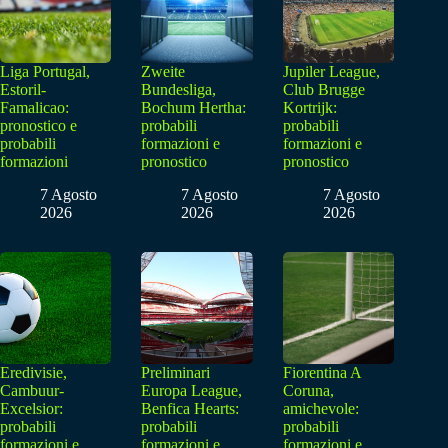
Liga Portugal,
Zweite
Jupiler League,
Estoril-
Bundesliga,
Club Brugge
Famalicao:
Bochum Hertha:
Kortrijk:
pronostico e
probabili
probabili
probabili
formazioni e
formazioni e
formazioni
pronostico
pronostico
7 Agosto
7 Agosto
7 Agosto
2026
2026
2026
Eredivisie,
Preliminari
Fiorentina A
Cambuur-
Europa League,
Coruna,
Excelsior:
Benfica Hearts:
amichevole:
probabili
probabili
probabili
formazioni e
formazioni e
formazioni e