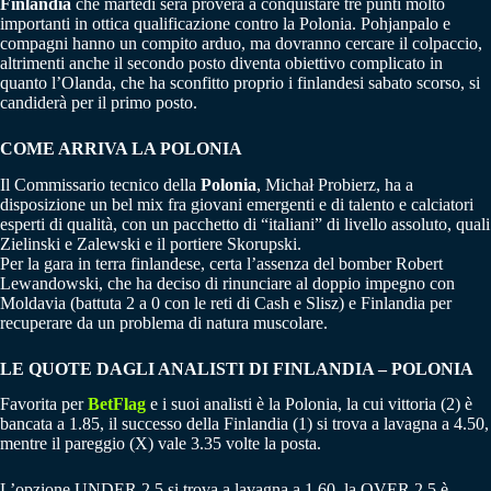
Finlandia
che martedì sera proverà a conquistare tre punti molto
importanti in ottica qualificazione contro la Polonia. Pohjanpalo e
compagni hanno un compito arduo, ma dovranno cercare il colpaccio,
altrimenti anche il secondo posto diventa obiettivo complicato in
quanto l’Olanda, che ha sconfitto proprio i finlandesi sabato scorso, si
candiderà per il primo posto.
COME ARRIVA LA POLONIA
Il Commissario tecnico della
Polonia
, Michał Probierz, ha a
disposizione un bel mix fra giovani emergenti e di talento e calciatori
esperti di qualità, con un pacchetto di “italiani” di livello assoluto, quali
Zielinski e Zalewski e il portiere Skorupski.
Per la gara in terra finlandese, certa l’assenza del bomber Robert
Lewandowski, che ha deciso di rinunciare al doppio impegno con
Moldavia (battuta 2 a 0 con le reti di Cash e Slisz) e Finlandia per
recuperare da un problema di natura muscolare.
LE QUOTE DAGLI ANALISTI DI FINLANDIA –
POLONIA
Favorita per
BetFlag
e i suoi analisti è la Polonia, la cui vittoria (2) è
bancata a 1.85, il successo della Finlandia (1) si trova a lavagna a 4.50,
mentre il pareggio (X) vale 3.35 volte la posta.
L’opzione UNDER 2.5 si trova a lavagna a 1.60, la OVER 2.5 è