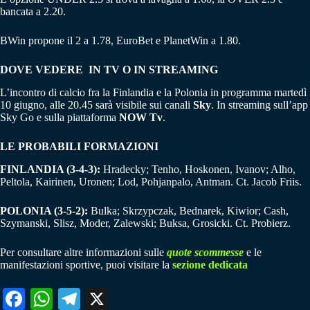
bancata a 2.20.
BWin propone il 2 a 1.78, EuroBet e PlanetWin a 1.80.
DOVE VEDERE IN TV O IN STREAMING
L’incontro di calcio fra la Finlandia e la Polonia in programma martedì
10 giugno, alle 20.45 sarà visibile sui canali
Sky
. In streaming sull’app
Sky Go e sulla piattaforma
NOW Tv
.
LE PROBABILI FORMAZIONI
FINLANDIA (3-4-3):
Hradecky; Tenho, Hoskonen, Ivanov; Alho,
Peltola, Kairinen, Uronen; Lod, Pohjanpalo, Antman. Ct. Jacob Friis.
POLONIA (3-5-2):
Bulka; Skrzypczak, Bednarek, Kiwior; Cash,
Szymanski, Slisz, Moder, Zalewski; Buksa, Grosicki. Ct. Probierz.
Per consultare altre informazioni sulle
quote scommesse
e le
manifestazioni sportive, puoi visitare la
sezione dedicata
Fa
W
Te
X