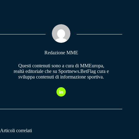
ce
ha
le
bo
ts
gr
ok
A
a
pp
m
Redazione MME
Questi contenuti sono a cura di MMEuropa,
realtà editoriale che su Sportnews.BetFlag cura e
sviluppa contenuti di informazione sportiva.
Articoli correlati