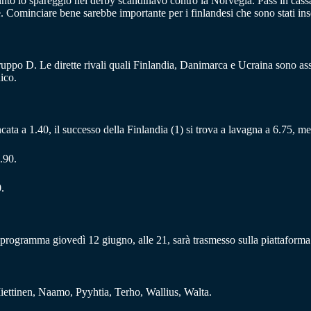
to lo spareggio nel derby scandinavo contro la Norvegia. Pass in cassafo
ale. Cominciare bene sarebbe importante per i finlandesi che sono stati in
ruppo D. Le dirette rivali quali Finlandia, Danimarca e Ucraina sono asso
nico.
ancata a 1.40, il successo della Finlandia (1) si trova a lavagna a 6.75, m
.90.
.
n programma giovedì 12 giugno, alle 21, sarà trasmesso sulla piattaform
ettinen, Naamo, Pyyhtia, Terho, Wallius, Walta.