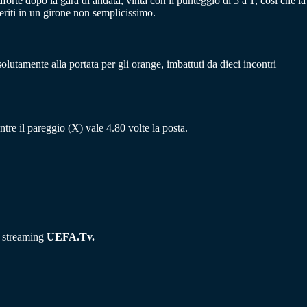
rte dopo la gara di andata, vinta con il punteggio di 5 a 1, così che la
seriti in un girone non semplicissimo.
lutamente alla portata per gli orange, imbattuti da dieci incontri
entre il pareggio (X) vale 4.80 volte la posta.
a streaming
UEFA.Tv.