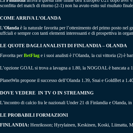
La
Finlandia
arriva a questa fase finale dell’Europeo U21 dopo aver vin
sconfitta del match di ritorno (2-1) non ha avuto esito sul risultato fin
COME ARRIVA L’OLANDA
L’
Olanda
è la naturale favorita per l’ottenimento del primo posto nel g
uffciali e sempre con tanti elementi interessanti e di prospettiva in orga
LE QUOTE DAGLI ANALISTI DI FINLANDIA –
OLANDA
Favorita per
BetFlag
e i suoi analisti è l’Olanda, la cui vittoria (2) è b
L’opzione GOAL si trova a lavagna a 1.80, la NOGOAL è bancata a 1
PlanetWin propone il successo dell’Olanda 1.39, Snai e GoldBet a 1.40
DOVE VEDERE IN TV O IN STREAMING
L’incontro di calcio fra le nazionali Under 21 di Finlandia e Olanda, i
LE PROBABILI FORMAZIONI
FINLANDIA:
Henriksson; Hyrylainen, Keskinen, Koski, Liimatta, Mi