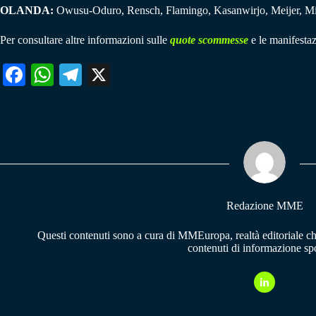
OLANDA:
Owusu-Oduro, Rensch, Flamingo, Kasanwirjo, Meijer, Mi
Per consultare altre informazioni sulle
quote scommesse
e le manifestaz
Fa
W
Te
X
ce
ha
le
bo
ts
gr
ok
A
a
pp
m
Redazione MME
Questi contenuti sono a cura di MMEuropa, realtà editoriale c
contenuti di informazione spo