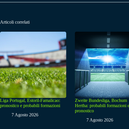
Articoli correlati
Liga Portugal, Estoril-Famalicao:
Zweite Bundesliga, Bochum
pronostico e probabili formazioni
Hertha: probabili formazioni 
pronostico
7 Agosto 2026
7 Agosto 2026