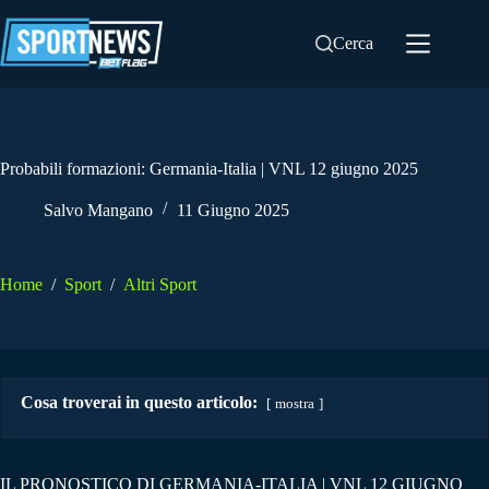
Salta
al
Cerca
contenuto
Probabili formazioni: Germania-Italia | VNL 12 giugno 2025
Salvo Mangano
11 Giugno 2025
Home
/
Sport
/
Altri Sport
Cosa troverai in questo articolo:
mostra
IL PRONOSTICO DI GERMANIA-ITALIA | VNL 12 GIUGNO