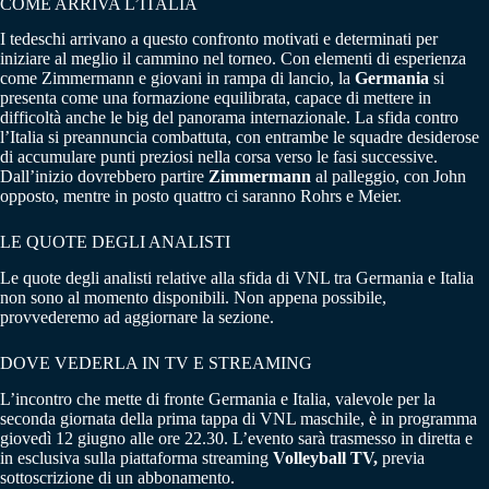
COME ARRIVA L’ITALIA
I tedeschi arrivano a questo confronto motivati e determinati per
iniziare al meglio il cammino nel torneo. Con elementi di esperienza
come Zimmermann e giovani in rampa di lancio, la
Germania
si
presenta come una formazione equilibrata, capace di mettere in
difficoltà anche le big del panorama internazionale. La sfida contro
l’Italia si preannuncia combattuta, con entrambe le squadre desiderose
di accumulare punti preziosi nella corsa verso le fasi successive.
Dall’inizio dovrebbero partire
Zimmermann
al palleggio, con John
opposto, mentre in posto quattro ci saranno Rohrs e Meier.
LE QUOTE DEGLI ANALISTI
Le quote degli analisti relative alla sfida di VNL tra Germania e Italia
non sono al momento disponibili. Non appena possibile,
provvederemo ad aggiornare la sezione.
DOVE VEDERLA IN TV E STREAMING
L’incontro che mette di fronte Germania e Italia, valevole per la
seconda giornata della prima tappa di VNL maschile, è in programma
giovedì 12 giugno alle ore 22.30. L’evento sarà trasmesso in diretta e
in esclusiva sulla piattaforma streaming
Volleyball TV,
previa
sottoscrizione di un abbonamento.