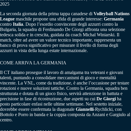
2025
La seconda giornata della prima tappa canadese di
Volleyball Nations
League
maschile propone una sfida di grande interesse:
Germania
contro
Italia
. Dopo l’esordio convincente degli azzurri contro la
Bulgaria, la squadra di Ferdinando De Giorgi affronta una selezione
tedesca solida e in crescita, guidata da coach Michal Winiarski. Il
match, oltre ad avere un valore tecnico importante, rappresenta un
banco di prova significativo per misurare il livello di forma degli
azzurri in vista della lunga estate internazionale.
COME ARRIVA LA GERMANIA
Il CT italiano prosegue il lavoro di amalgama tra veterani e giovani
talenti, puntando a consolidare meccanismi di gioco e mentalità
vincente. La VNL, come da tradizione, è anche l’occasione per testare
rotazioni e nuove soluzioni tattiche. Contro la Germania, squadra ben
strutturata e dotata di un gioco fisico, servirà attenzione in battuta e
precisione in fase di ricostruzione, due aspetti su cui
De Giorgi
ha
posto particolare enfasi nelle ultime settimane. Nel sestetto iniziale,
dovrebbe essere confermata la diagonale
Giannelli
-Rychlicki, con
Bottolo e Porro in banda e la coppia composta da Anzani e Gargiulo al
centro.