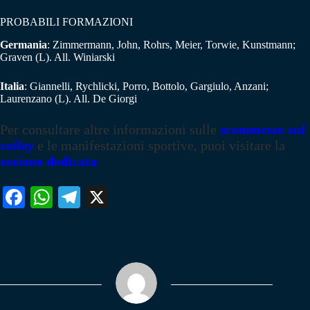
PROBABILI FORMAZIONI
Germania
: Zimmermann, John, Rohrs, Meier, Torwie, Kunstmann;
Graven (L). All. Winiarski
Italia
: Giannelli, Rychlicki, Porro, Bottolo, Gargiulo, Anzani;
Laurenzano (L). All. De Giorgi
Per consultare altre informazioni sulle
scommesse sul
volley
e le manifestazioni sportive, puoi visitare la
sezione dedicata
Fa
W
Te
X
ce
ha
le
bo
ts
gr
ok
A
a
pp
m