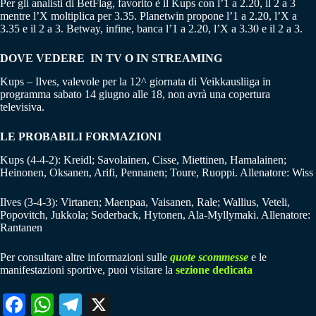
Per gli analisti di BetFlag, favorito è il Kups con l’1 a 2.20, il 2 a 3
mentre l’X moltiplica per 3.35. Planetwin propone l’1 a 2.20, l’X a
3.35 e il 2 a 3. Betway, infine, banca l’1 a 2.20, l’X a 3.30 e il 2 a 3.
DOVE VEDERE IN TV O IN STREAMING
Kups – Ilves, valevole per la 12^ giornata di Veikkausliiga in
programma sabato 14 giugno alle 18, non avrà una copertura
televisiva.
LE PROBABILI FORMAZIONI
Kups (4-4-2): Kreidl; Savolainen, Cisse, Miettinen, Hamalainen;
Heinonen, Oksanen, Arifi, Pennanen; Toure, Ruoppi. Allenatore: Wiss
Ilves (3-4-3): Virtanen; Maenpaa, Vaisanen, Rale; Wallius, Veteli,
Popovitch, Jukkola; Soderback, Hytonen, Ala-Myllymaki. Allenatore:
Rantanen
Per consultare altre informazioni sulle
quote scommesse
e le
manifestazioni sportive, puoi visitare la
sezione dedicata
Fa
W
Te
X