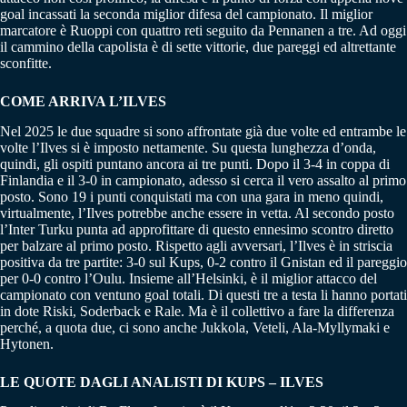
goal incassati la seconda miglior difesa del campionato. Il miglior
marcatore è Ruoppi con quattro reti seguito da Pennanen a tre. Ad oggi
il cammino della capolista è di sette vittorie, due pareggi ed altrettante
sconfitte.
COME ARRIVA L’ILVES
Nel 2025 le due squadre si sono affrontate già due volte ed entrambe le
volte l’Ilves si è imposto nettamente. Su questa lunghezza d’onda,
quindi, gli ospiti puntano ancora ai tre punti. Dopo il 3-4 in coppa di
Finlandia e il 3-0 in campionato, adesso si cerca il vero assalto al primo
posto. Sono 19 i punti conquistati ma con una gara in meno quindi,
virtualmente, l’Ilves potrebbe anche essere in vetta. Al secondo posto
l’Inter Turku punta ad approfittare di questo ennesimo scontro diretto
per balzare al primo posto. Rispetto agli avversari, l’Ilves è in striscia
positiva da tre partite: 3-0 sul Kups, 0-2 contro il Gnistan ed il pareggio
per 0-0 contro l’Oulu. Insieme all’Helsinki, è il miglior attacco del
campionato con ventuno goal totali. Di questi tre a testa li hanno portati
in dote Riski, Soderback e Rale. Ma è il collettivo a fare la differenza
perché, a quota due, ci sono anche Jukkola, Veteli, Ala-Myllymaki e
Hytonen.
LE QUOTE DAGLI ANALISTI DI KUPS – ILVES