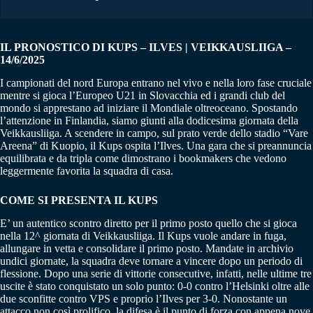
IL PRONOSTICO DI KUPS – ILVES | VEIKKAUSLIIGA –
14/6/2025
I campionati del nord Europa entrano nel vivo e nella loro fase cruciale
mentre si gioca l’Europeo U21 in Slovacchia ed i grandi club del
mondo si apprestano ad iniziare il Mondiale oltreoceano. Spostando
l’attenzione in Finlandia, siamo giunti alla dodicesima giornata della
Veikkausliiga. A scendere in campo, sul prato verde dello stadio “Vare
Areena” di Kuopio, il Kups ospita l’Ilves. Una gara che si preannuncia
equilibrata e da tripla come dimostrano i bookmakers che vedono
leggermente favorita la squadra di casa.
COME SI PRESENTA IL KUPS
E’ un autentico scontro diretto per il primo posto quello che si gioca
nella 12^ giornata di Veikkausliiga. Il Kups vuole andare in fuga,
allungare in vetta e consolidare il primo posto. Mandate in archivio
undici giornate, la squadra deve tornare a vincere dopo un periodo di
flessione. Dopo una serie di vittorie consecutive, infatti, nelle ultime tre
uscite è stato conquistato un solo punto: 0-0 contro l’Helsinki oltre alle
due sconfitte contro VPS e proprio l’Ilves per 3-0. Nonostante un
attacco non così prolifico, la difesa è il punto di forza con appena nove