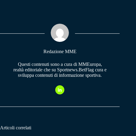
ce
ha
le
bo
ts
gr
ok
A
a
pp
m
Redazione MME
Questi contenuti sono a cura di MMEuropa,
realtà editoriale che su Sportnews.BetFlag cura e
sviluppa contenuti di informazione sportiva.
Articoli correlati