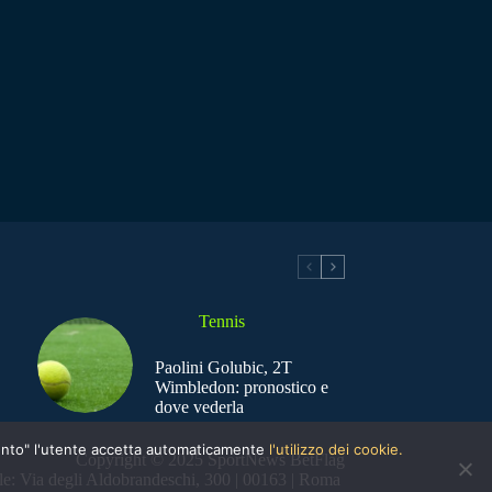
Tennis
Paolini Golubic, 2T
Wimbledon: pronostico e
dove vederla
nsento" l'utente accetta automaticamente
l'utilizzo dei cookie.
Copyright © 2025 SportNews BetFlag
e: Via degli Aldobrandeschi, 300 | 00163 | Roma