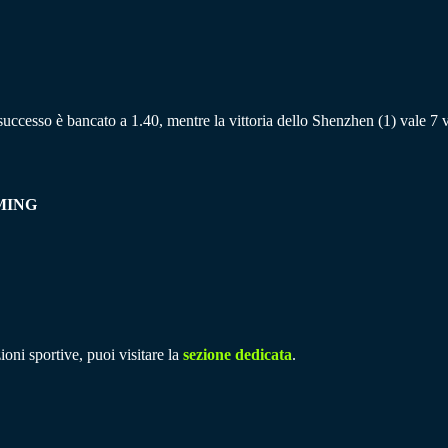
 successo è bancato a 1.40, mentre la vittoria dello Shenzhen (1) vale 7 v
MING
ioni sportive, puoi visitare la
sezione dedicata
.