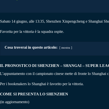
Sabato 14 giugno, alle 13:35, Shenzhen Xinpengcheng e Shanghai Shenh
Favorita per la vittoria è la squadra ospite.
Cosa troverai in questo articolo:
mostra
IL PRONOSTICO DI
SHENZHEN – SHANGAI
– SUPER LEA
L’appuntamento con il campionato cinese mette di fronte lo Shanghai cap
Per i bookmakers lo Shanghai è favorito per la vittoria.
COME SI PRESENTA LO SHENZHEN
(in aggiornamento)