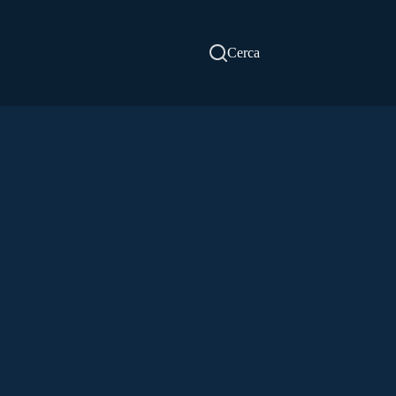
Cerca