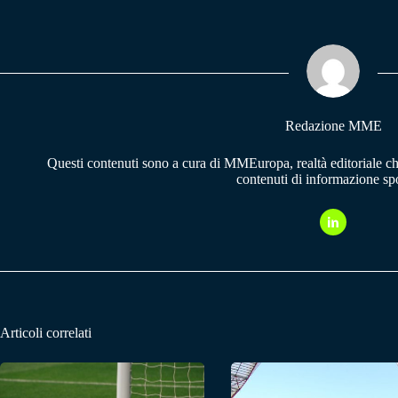
bo
ts
gr
ok
A
a
pp
m
Redazione MME
Questi contenuti sono a cura di MMEuropa, realtà editoriale c
contenuti di informazione spo
Articoli correlati