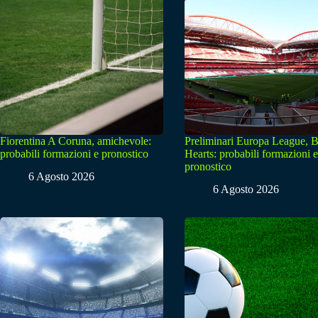
Fiorentina A Coruna, amichevole:
Preliminari Europa League, B
probabili formazioni e pronostico
Hearts: probabili formazioni e
pronostico
6 Agosto 2026
6 Agosto 2026