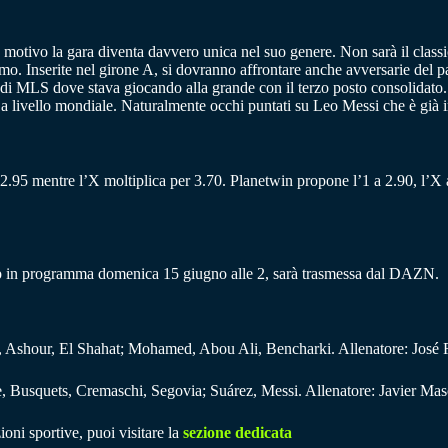
motivo la gara diventa davvero unica nel suo genere. Non sarà il classi
mo. Inserite nel girone A, si dovranno affrontare anche avversarie del pa
di MLS dove stava giocando alla grande con il terzo posto consolidato.
io a livello mondiale. Naturalmente occhi puntati su Leo Messi che è già 
 a 2.95 mentre l’X moltiplica per 3.70. Planetwin propone l’1 a 2.90, l’X a
up in programma domenica 15 giugno alle 2, sarà trasmessa dal DAZN.
, Ashour, El Shahat; Mohamed, Abou Ali, Bencharki. Allenatore: José 
de, Busquets, Cremaschi, Segovia; Suárez, Messi. Allenatore: Javier Ma
ioni sportive, puoi visitare la
sezione dedicata