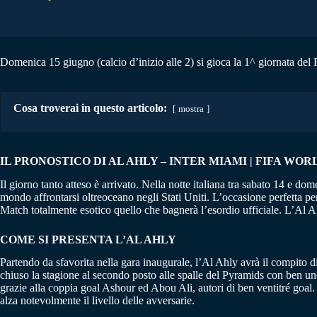
Domenica 15 giugno (calcio d’inizio alle 2) si gioca la 1^ giornata del
Cosa troverai in questo articolo:
mostra
IL PRONOSTICO DI AL AHLY – INTER MIAMI | FIFA WORLD
Il giorno tanto atteso è arrivato. Nella notte italiana tra sabato 14 e d
mondo affrontarsi oltreoceano negli Stati Uniti. L’occasione perfetta pe
Match totalmente esotico quello che bagnerà l’esordio ufficiale. L’Al Ah
COME SI PRESENTA L’AL AHLY
Partendo da sfavorita nella gara inaugurale, l’Al Ahly avrà il compito d
chiuso la stagione al secondo posto alle spalle del Pyramids con ben und
grazie alla coppia goal Ashour ed Abou Ali, autori di ben ventitré goal.
alza notevolmente il livello delle avversarie.