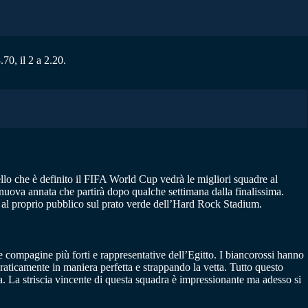
70, il 2 a 2.20.
ello che è definito il FIFA World Cup vedrà le migliori squadre al
 nuova annata che partirà dopo qualche settimana dalla finalissima.
te al proprio pubblico sul prato verde dell’Hard Rock Stadium.
e compagine più forti e rappresentative dell’Egitto. I biancorossi hanno
praticamente in maniera perfetta e strappando la vetta. Tutto questo
a. La striscia vincente di questa squadra è impressionante ma adesso si