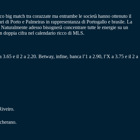
co big match tra corazzate ma entrambe le società hanno ottenuto il
ri di Porto e Palmeiras in rappresentanza di Portogallo e brasile. La
 Naturalmente adesso bisognerà concentrare tutte le energie su un
in doppia cifra nel calendario ricco di MLS.
 3.65 e il 2 a 2.20. Betway, infine, banca l’1 a 2.90, l’X a 3.75 e il 2 a
Riveiro.
scherano.