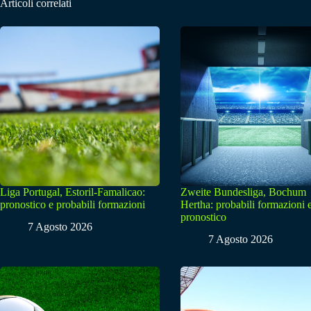
Articoli correlati
Liga Portugal, Estoril-Famalicao:
Zweite Bundesliga, Bochum
pronostico e probabili formazioni
Hertha: probabili formazioni 
pronostico
7 Agosto 2026
7 Agosto 2026