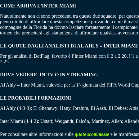
COME ARRIVA L’INTER MIAMI
Naturalmente non ci sono precedenti tra queste due squadre, per questo 
pieno diritto di affrontare questa competizione provando a dare il massi
compagine della Florida ha dovuto lasciare forzatamente il campionato 
torneo che premetterà agli statunitensi di affrontare qualsiasi avversar
LE QUOTE DAGLI ANALISTI DI AL AHLY – INTER MIAMI
Per gli analisti di BetFlag, favorito è l’Inter Miami con il 2 a 2.20, l’1
2.25.
DOVE VEDERE IN TV O IN STREAMING
Al Ahly – Inter Miami, valevole per la 1^ giornata del FIFA World C
LE PROBABILI FORMAZIONI
Al Ahly (4-3-3): El-Shenawy; Hany, Ibrahim, El Aash, El Debes; Attia
Inter Miami (4-4-2): Ustari; Weigandt, Falcón, Martínez, Allen; Allen
Per consultare altre informazioni sulle
quote scommesse
e le manifestaz