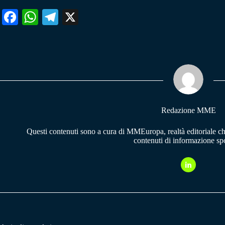
Fa
W
Te
X
ce
ha
le
bo
ts
gr
ok
A
a
pp
m
Redazione MME
Questi contenuti sono a cura di MMEuropa, realtà editoriale c
contenuti di informazione spo