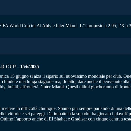
 FIFA World Cup tra Al Ahly e Inter Miami. L’1 proposto a 2.95, l’X a 3.
 CUP – 15/6/2025
omenica 15 giugno si alza il sipario sul nuovissimo mondiale per club. Qu
r chiudere una lunga stagione ma, di fatto, dare anche il benvenuto alla
ly, infatti, affronterà l’Inter Miami. Questi ultimi giocheranno di fron
i mettere in difficoltà chiunque. Stiamo pur sempre parlando di una dell
ici vittorie e sei pareggi. Da imbattuta la squadra ha giocato i playoff 
 Ottimo l’apporto anche di El Shahat e Gradisar con cinque centri a test