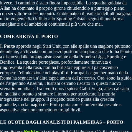
invece, il cammino è stato finora impeccabile. La squadra guidata da
Allan ha dominato il proprio girone chiudendolo a punteggio pieno,
con sei vittorie su sei incontri. Emblematico il risultato dell’ultima gara:
un travolgente 6-0 inflitto allo Sporting Cristal, segno di una forma
smagliante e di ambizioni continentali più vive che mai.
COME ARRIVA IL PORTO
Il
Porto
approda negli Stati Uniti con alle spalle una stagione piuttosto
deludente, archiviata con un terzo posto in campionato che lo ha tenuto
a distanza dalle protagoniste assolute della Primeira Liga, Sporting e
Benfica. La squadra portoghese, profondamente rinnovata e
ringiovanita nella rosa, non ha brillato neppure sul palcoscenico
europeo: l’eliminazione nei playoff di Europa League per mano della
Roma ha segnato un’altra tappa amara del percorso. Ora, sotto la guida
dell’argentino Anselmi, i lusitani cercano riscatto in questo nuovo
scenario mondiale. Tra i volti nuovi spicca Gabri Veiga, atteso al salto
di qualità e pronto a sfruttare il torneo per accelerare la propria
integrazione nel gruppo. Il progetto tecnico punta alla crescita
graduale, ma la maglia del Porto porta con sé un’eredità pesante e
aspettative che non ammettono troppi rinvii.
LE QUOTE DAGLI ANALISTI DI PALMEIRAS – PORTO
Favorito per
BetFlag
e i suoi analisti è il Palmeiras (1), il cui successo