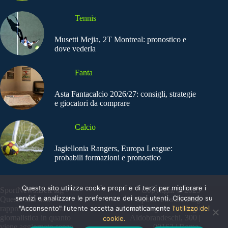
Tennis
Musetti Mejia, 2T Montreal: pronostico e
dove vederla
Fanta
Asta Fantacalcio 2026/27: consigli, strategie
e giocatori da comprare
Calcio
Jagiellonia Rangers, Europa League:
probabili formazioni e pronostico
Questo sito utilizza cookie propri e di terzi per migliorare i
SportNews.BetFlag -
Copyright © 2025
servizi e analizzare le preferenze dei suoi utenti. Cliccando su
Questo sito non
SportNews BetFlag
"Acconsento" l'utente accetta automaticamente
l'utilizzo dei
rappresenta una testata
Sede Legale: Via degli
giornalistica in quanto
Aldobrandeschi, 300 |
cookie.
viene aggiornato senza
00163 | Roma