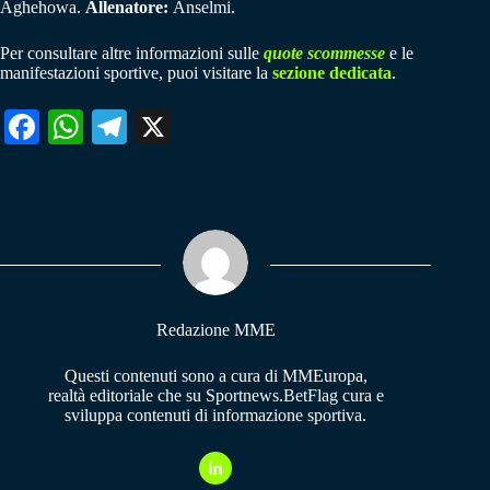
Aghehowa.
Allenatore:
Anselmi.
Per consultare altre informazioni sulle
quote scommesse
e le
manifestazioni sportive, puoi visitare la
sezione dedicata
.
Fa
W
Te
X
ce
ha
le
bo
ts
gr
ok
A
a
pp
m
Redazione MME
Questi contenuti sono a cura di MMEuropa,
realtà editoriale che su Sportnews.BetFlag cura e
sviluppa contenuti di informazione sportiva.