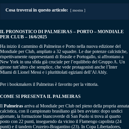
Cosa troverai in questo articolo:
mostra
IL PRONOSTICO DI PALMEIRAS – PORTO
– MONDIALE
PER CLUB
– 16/6/2025
Ha inizio il cammino di Palmeiras e Porto nella nuova edizione del
Mondiale per Club, ampliato a 32 squadre. Le due potenze calcistiche,
rispettivamente rappresentanti di Brasile e Portogallo, si affrontano a
New York in una sfida già cruciale per l’equilibrio del Gruppo A. Un
girone tutt’altro che semplice, che vede protagonisti anche l’Inter
Miami di Lionel Messi e i plurititolati egiziani dell’Al Ahly.
Per i bookmakers il Palmeiras è favorito per la vittoria.
COME SI PRESENTA IL PALMEIRAS
Il
Palmeiras
arriva al Mondiale per Club nel pieno della propria annata
calcistica, con il campionato brasiliano già ben avviato: dopo undici
giornate, la formazione biancoverde di San Paolo si trova al quarto
posto con 22 punti, inseguendo da vicino il Flamengo capolista (24
punti) e il tandem Cruzeiro-Bragantino (23). In Copa Libertadores,