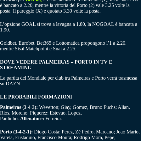
è bancato a 2.20, mentre la vittoria del Porto (2) vale 3.25 volte la
posta. Il pareggio (X) è quotato 3.30 volte la posta.
L’opzione GOAL si trova a lavagna a 1.80, la NOGOAL è bancata a
1.90.
Goldbet, Eurobet, Bet365 e Lottomatica propongono l’1 a 2.20,
mentre Sisal Matchpoint e Snai a 2.25.
DOVE VEDERE PALMEIRAS – PORTO IN TV E
STREAMING
La partita del Mondiale per club tra Palmeiras e Porto verrà trasmessa
su DAZN.
LE PROBABILI FORMAZIONI
Palmeiras (3-4-3):
Weverton; Giay, Gomez, Bruno Fuchs; Allan,
Rios, Moreno, Piquerez; Estevao, Lopez,
Paulinho.
Allenatore:
Ferreira.
Porto (3-4-2-1):
Diogo Costa; Perez, Zé Pedro, Marcano; Joao Mario,
Varela, Eustaquio, Francisco Moura; Rodrigo Mora, Pepe;