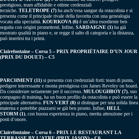
prestigioso, team affidabile e ottime credenziali
tecniche.
TELETROPE (7)
ha anch’essa sangue da ostacolista e si
presenta come il principale rivale della favorita con una genealogia
vocata alla specialità.
KOURKOVA (6)
è un’altra esordiente ben
seguita con origini promettenti. Infine,
SARDAIGNE (1)
ha già
mostrato qualità in piano e, se regge il salto di categoria e la distanza,
può inserirsi tra i primi.
Clairefontaine – Corsa 5 – PRIX PROPRIÉTAIRE D’UN JOUR
(PRIX DU DOUET) – C5
PARCHMENT (11)
si presenta con credenziali forti: team di punta,
pedigree interessante e monta prestigiosa con James Reveley on board.
Da considerare seriamente per il successo.
MULOUGHBOY (7)
, suo
compagno di training, ha un buon profilo da ostacolista e può essere la
principale alternativa.
FUN VERT (8)
si distingue per una solida linea
materna e potrebbe piazzarsi se già ben pronto. Infine,
HELL
STORM (1)
, con buona esperienza in piano, merita attenzione per i
posti d’onore.
Clairefontaine – Corsa 6 – PRIX LE RESTAURANT LA
TERRASSE BY L’ATRE (PRIX JASON) – C6