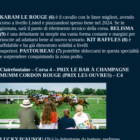
KARAM LE ROUGE (6)
è il cavallo con le linee migliori, avendo
corso a livello Listed e piazzandosi spesso bene nel 2024. Se in
giornata, sarà il punto di riferimento tecnico della corsa.
BELISMA
(9)
è una debuttante in steeple ma vanta forma costante e margini per
riuscire ad adattarsi bene al nuovo scenario.
KIT RAFFLES (8)
è
affidabile e ha già dimostrato solidità a livelli
superiori.
PASTOUREAU (7)
potrebbe sbloccarsi in questa specialità
e sorprendere conquistando la zona podio.
Clairefontaine – Corsa 4 – PRIX LE BAR À CHAMPAGNE
MUMM CORDON ROUGE (PRIX LES OUVRES) – C4
LUCKY D’AUNOU (2)
è la debuttante da battere: pedigree