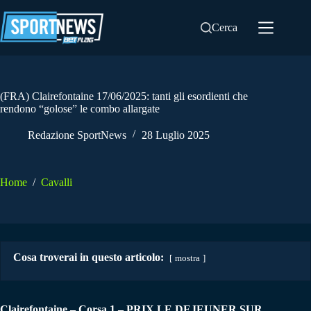
Salta
al
Cerca
contenuto
(FRA) Clairefontaine 17/06/2025: tanti gli esordienti che
rendono “golose” le combo allargate
Redazione SportNews
28 Luglio 2025
Home
/
Cavalli
Cosa troverai in questo articolo:
mostra
Clairefontaine – Corsa 1 – PRIX LE DEJEUNER SUR