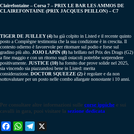
Clairefontaine – Corsa 7 – PRIX LE BAR LES AMMOS DE
CLAIREFONTAINE (PRIX JACQUES PEILLON) – C7
TIGER DE JUILLEY (4)
ha già colpito in Listed e il recente quinto
posto a Compiègne testimonia che la sua condizione è in crescita. Il
contesto odierno è favorevole per ritornare sul podio e forse sul
gradino più alto.
JOJO LAPIN (8)
ha brillato nel Prix des Drags (G2)
a fine maggio e con un ritorno sugli ostacoli potrebbe sorprendere
positivamente.
JUSTICE (10)
ha fornito due prove solide nel 2025,
sia vincendo sia piazzandosi bene in Listed: merita
considerazione.
DOCTOR SQUEEZE (2)
è regolare e da non
sottovalutare per un posto nelle combo allargate nonostante i 10 anni.
Per consultare altre informazioni sulle
corse ippiche
e sui
cavalli in gara, puoi visitare la
sezione dedicata
Fa
W
Te
X