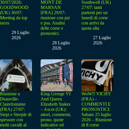
30/07/2026:
MONT DE
Southwell (UK)
GOODWOOD
MARSAN
27/07: tanti
(UK) 30/07:
[FRA] 29/07:
partenti per un
Meeting da top
riunione con psi
lunedì di corse
races
e psa. Analisi
con arrivi da
delle corse e
quota alta
29 Luglio
pronostici.
2026
27 Luglio
28 Luglio
2026
2026
Riunione a
King George VI
WoW!! VICHY
Deauville-
And Queen
(FRA) –
Clairefontaine
Elizabeth Stakes
COMMENTI E
(FRA) 27/07:
– Ascot (UK):
PRONOSTICI:
Siepi e Steeple di
attori, commenti,
Sabato 25 luglio
spessore con
prono, quote
2026 – Riunione
molti cavalli al
indicative ed
di 8 corse