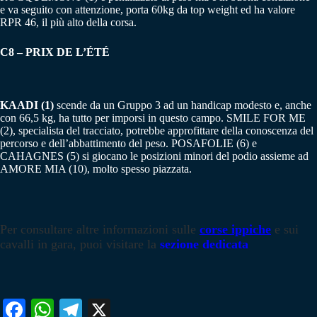
e va seguito con attenzione, porta 60kg da top weight ed ha valore
RPR 46, il più alto della corsa.
C8 – PRIX DE L’ÉTÉ
KAADI (1)
scende da un Gruppo 3 ad un handicap modesto e, anche
con 66,5 kg, ha tutto per imporsi in questo campo. SMILE FOR ME
(2), specialista del tracciato, potrebbe approfittare della conoscenza del
percorso e dell’abbattimento del peso. POSAFOLIE (6) e
CAHAGNES (5) si giocano le posizioni minori del podio assieme ad
AMORE MIA (10), molto spesso piazzata.
Per consultare altre informazioni sulle
corse ippiche
e sui
cavalli in gara, puoi visitare la
sezione dedicata
Fa
W
Te
X