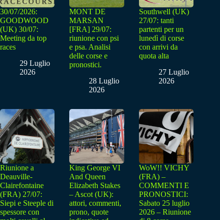
30/07/2026:
MONT DE
Southwell (UK)
GOODWOOD
MARSAN
27/07: tanti
(UK) 30/07:
[FRA] 29/07:
partenti per un
Meeting da top
riunione con psi
lunedì di corse
races
e psa. Analisi
con arrivi da
delle corse e
quota alta
29 Luglio
pronostici.
2026
27 Luglio
28 Luglio
2026
2026
Riunione a
King George VI
WoW!! VICHY
Deauville-
And Queen
(FRA) –
Clairefontaine
Elizabeth Stakes
COMMENTI E
(FRA) 27/07:
– Ascot (UK):
PRONOSTICI:
Siepi e Steeple di
attori, commenti,
Sabato 25 luglio
spessore con
prono, quote
2026 – Riunione