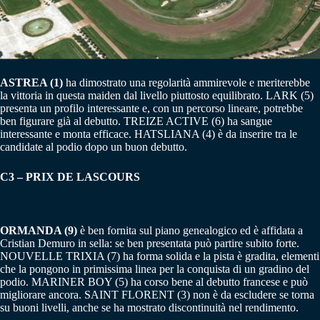
ASTREA (1)
ha dimostrato una regolarità ammirevole e meriterebbe
la vittoria in questa maiden dal livello piuttosto equilibrato. LARK (5)
presenta un profilo interessante e, con un percorso lineare, potrebbe
ben figurare già al debutto. TREIZE ACTIVE (6) ha sangue
interessante e monta efficace. HATSLIANA (4) è da inserire tra le
candidate al podio dopo un buon debutto.
C3 – PRIX DE LASCOURS
ORMANDA (9)
è ben fornita sul piano genealogico ed è affidata a
Cristian Demuro in sella: se ben presentata può partire subito forte.
NOUVELLE TRIXIA (7) ha forma solida e la pista è gradita, elementi
che la pongono in primissima linea per la conquista di un gradino del
podio. MARINER BOY (5) ha corso bene al debutto francese e può
migliorare ancora. SAINT FLORENT (3) non è da escludere se torna
su buoni livelli, anche se ha mostrato discontinuità nel rendimento.