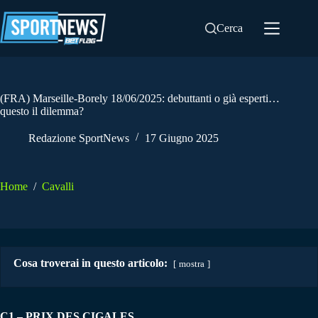
Salta
al
Cerca
contenuto
(FRA) Marseille-Borely 18/06/2025: debuttanti o già esperti…
questo il dilemma?
Redazione SportNews
17 Giugno 2025
Home
/
Cavalli
Cosa troverai in questo articolo:
mostra
C1 – PRIX DES CIGALES