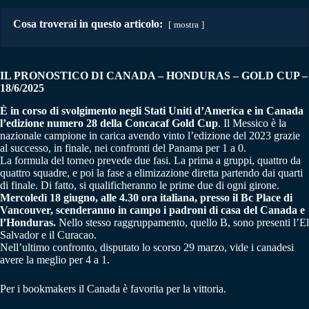
Cosa troverai in questo articolo:
mostra
IL PRONOSTICO DI CANADA – HONDURAS
– GOLD CUP
–
18/6/2025
È in corso di svolgimento negli Stati Uniti d’America e in Canada
l’edizione numero 28 della Concacaf Gold Cup
. Il Messico è la
nazionale campione in carica avendo vinto l’edizione del 2023 grazie
al successo, in finale, nei confronti del Panama per 1 a 0.
La formula del torneo prevede due fasi. La prima a gruppi, quattro da
quattro squadre, e poi la fase a elimizazione diretta partendo dai quarti
di finale. Di fatto, si qualificheranno le prime due di ogni girone.
Mercoledì 18 giugno, alle 4.30 ora italiana, presso il Bc Place di
Vancouver, scenderanno in campo i padroni di casa del Canada e
l’Honduras.
Nello stesso raggruppamento, quello B, sono presenti l’El
Salvador e il Curacao.
Nell’ultimo confronto, disputato lo scorso 29 marzo, vide i canadesi
avere la meglio per 4 a 1.
Per i bookmakers il Canada è favorita per la vittoria.