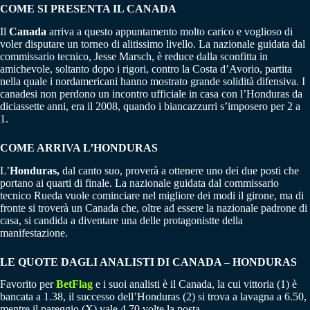
COME SI PRESENTA IL CANADA
Il
Canada
arriva a questo appuntamento molto carico e voglioso di
voler disputare un torneo di alitissimo livello. La nazionale guidata dal
commissario tecnico, Jesse Marsch, è reduce dalla sconfitta in
amichevole, soltanto dopo i rigori, contro la Costa d’Avorio, partita
nella quale i nordamericani hanno mostrato grande solidità difensiva. I
canadesi non perdono un incontro ufficiale in casa con l’Honduras da
diciassette anni, era il 2008, quando i biancazzurri s’imposero per 2 a
1.
COME ARRIVA L’HONDURAS
L’
Honduras,
dal canto suo, proverà a ottenere uno dei due posti che
portano ai quarti di finale. La nazionale guidata dal commissario
tecnico Rueda vuole cominciare nel migliore dei modi il girone, ma di
fronte si troverà un Canada che, oltre ad essere la nazionale padrone di
casa, si candida a diventare una delle protagonistte della
manifestazione.
LE QUOTE DAGLI ANALISTI DI CANADA – HONDURAS
Favorito per
BetFlag
e i suoi analisti è il Canada, la cui vittoria (1) è
bancata a 1.38, il successo dell’Honduras (2) si trova a lavagna a 6.50,
mentre il pareggio (X) vale 4.70 volte la posta.