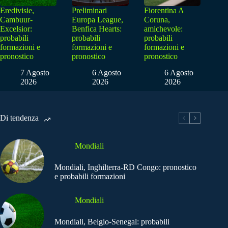
Eredivisie,
Preliminari
Fiorentina A
Cambuur-
Europa League,
Coruna,
Excelsior:
Benfica Hearts:
amichevole:
probabili
probabili
probabili
formazioni e
formazioni e
formazioni e
pronostico
pronostico
pronostico
7 Agosto
6 Agosto
6 Agosto
2026
2026
2026
Di tendenza
Mondiali
Mondiali, Inghilterra-RD Congo: pronostico
e probabili formazioni
Mondiali
Mondiali, Belgio-Senegal: probabili