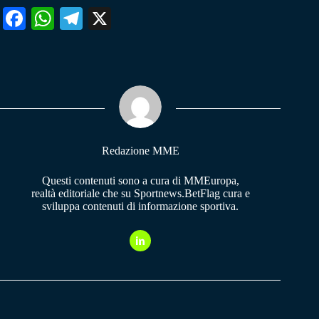
Fa
W
Te
X
ce
ha
le
bo
ts
gr
ok
A
a
pp
m
Redazione MME
Questi contenuti sono a cura di MMEuropa,
realtà editoriale che su Sportnews.BetFlag cura e
sviluppa contenuti di informazione sportiva.