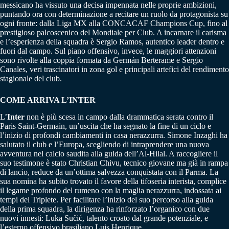
messicano ha vissuto una decisa impennata nelle proprie ambizioni,
puntando ora con determinazione a recitare un ruolo da protagonista su
ogni fronte: dalla Liga MX alla CONCACAF Champions Cup, fino al
prestigioso palcoscenico del Mondiale per Club. A incarnare il carisma
e l’esperienza della squadra è Sergio Ramos, autentico leader dentro e
fuori dal campo. Sul piano offensivo, invece, le maggiori attenzioni
sono rivolte alla coppia formata da Germán Berterame e Sergio
Canales, veri trascinatori in zona gol e principali artefici del rendimento
stagionale del club.
COME ARRIVA L’INTER
L’
Inter
non è più scesa in campo dalla drammatica serata contro il
Paris Saint-Germain, un’uscita che ha segnato la fine di un ciclo e
l’inizio di profondi cambiamenti in casa nerazzurra. Simone Inzaghi ha
salutato il club e l’Europa, scegliendo di intraprendere una nuova
avventura nel calcio saudita alla guida dell’Al-Hilal. A raccogliere il
suo testimone è stato Christian Chivu, tecnico giovane ma già in rampa
di lancio, reduce da un’ottima salvezza conquistata con il Parma. La
sua nomina ha subito trovato il favore della tifoseria interista, complice
il legame profondo del rumeno con la maglia nerazzurra, indossata ai
tempi del Triplete. Per facilitare l’inizio del suo percorso alla guida
della prima squadra, la dirigenza ha rinforzato l’organico con due
nuovi innesti: Luka Sučić, talento croato dal grande potenziale, e
l’esterno offensivo brasiliano Luis Henrique.