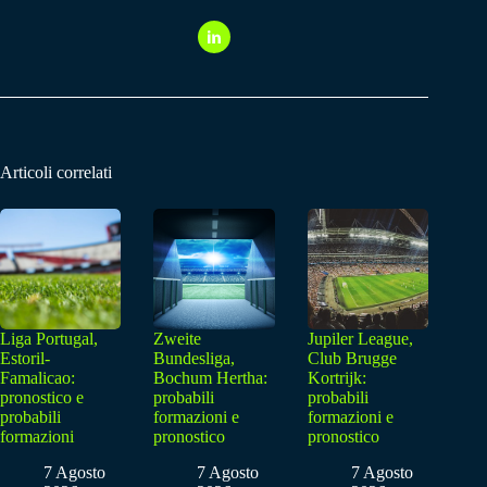
Articoli correlati
Liga Portugal,
Zweite
Jupiler League,
Estoril-
Bundesliga,
Club Brugge
Famalicao:
Bochum Hertha:
Kortrijk:
pronostico e
probabili
probabili
probabili
formazioni e
formazioni e
formazioni
pronostico
pronostico
7 Agosto
7 Agosto
7 Agosto