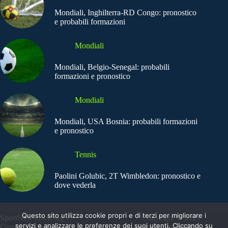
Mondiali, Inghilterra-RD Congo: pronostico
e probabili formazioni
Mondiali
Mondiali, Belgio-Senegal: probabili
formazioni e pronostico
Mondiali
Mondiali, USA Bosnia: probabili formazioni
e pronostico
Tennis
Paolini Golubic, 2T Wimbledon: pronostico e
dove vederla
Questo sito utilizza cookie propri e di terzi per migliorare i
SportNews.BetFlag -
Copyright © 2025
servizi e analizzare le preferenze dei suoi utenti. Cliccando su
Questo sito non
SportNews BetFlag