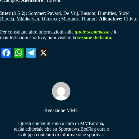
Ocampos.
Allenatore:
Torrent.
Inter (3-5-2):
Sommer; Pavard, De Vrij, Bastoni; Dumfries, Sucic,
Barella, Mkhitaryan, Dimarco; Martinez, Thuram.
Allenatore:
Chivu.
Per consultare altre informazioni sulle
quote scommesse
e le
manifestazioni sportive, puoi visitare la
sezione dedicata
.
Fa
W
Te
X
ce
ha
le
bo
ts
gr
ok
A
a
pp
m
Redazione MME
Questi contenuti sono a cura di MMEuropa,
realtà editoriale che su Sportnews.BetFlag cura e
sviluppa contenuti di informazione sportiva.