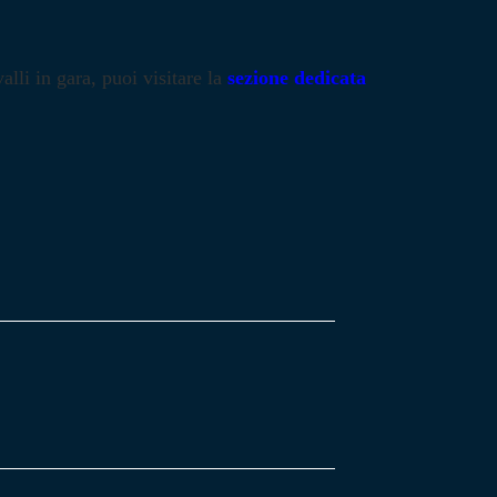
alli in gara, puoi visitare la
sezione dedicata