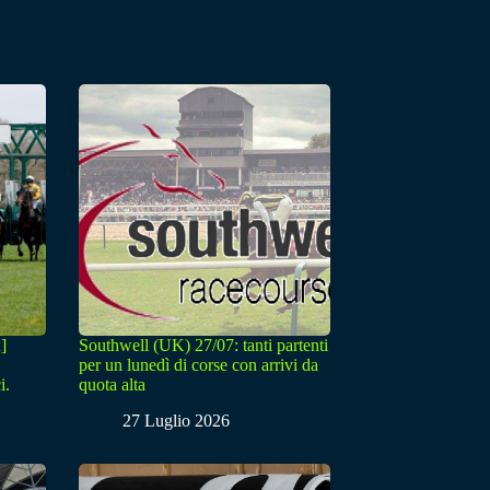
]
Southwell (UK) 27/07: tanti partenti
per un lunedì di corse con arrivi da
i.
quota alta
27 Luglio 2026