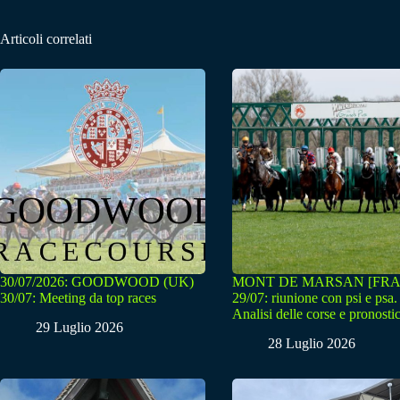
Articoli correlati
30/07/2026: GOODWOOD (UK)
MONT DE MARSAN [FRA
30/07: Meeting da top races
29/07: riunione con psi e psa.
Analisi delle corse e pronostic
29 Luglio 2026
28 Luglio 2026