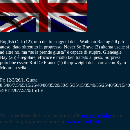
English Oak (12), uno dei tre soggetti della Wathnan Racing è il più
atteso, dato oltretutto in progresso. Never So Brave (3) alterna uscite si
ad altre no, ma “se la prende giusta” è capace di stupire. Gleneagle
Bay (26) è regolare, efficace e molto ben trattato al peso. Sorpresa
potrebbe essere Roi De France (1) il top weight della corsa con Ryan
Moore in sella.
Pr: 12/3/26/1. Quote:
8.5/80/7.5/65/15/25/40/80/35/20/30/5.5/35/15/35/40/35/25/40/50/15/40
/40/15/20/7.5/20/15/15/
Per consultare altre informazioni sulle
corse ippiche
e sui
cavalli in gara, puoi visitare la
sezione dedicata