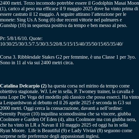
2400 metri. Terzo incomodo potrebbe essere il Godolphin Masai Moon
(1), carico al peso ma efficace il 9 maggio 2025 dove ha vinto prima di
essere castrato il 12 maggio. A seguire attirano l’attenzione per le
monete: Sing Us A Song (6) due recenti vittorie nel palmares e
Gunship (10) in sequenza positiva da tempo e ben messo al peso.
Pr: 5/8/1/6/10. Quote:
10/30/25/30/3.5/7.5/30/3.5/20/8.5/15/15/40/35/50/15/65/35/40/
Corsa 3. Ribblesdale Stakes G2 per femmine, è una Classe 1 per 3yo.
Sono in 11 al via sui 2400 metri circa.
Catalina Delcarpio (2)
ha questa corsa nel mirino da tempo come
obiettivo stagionale. WJ. Lee in sella, P. Twomey trainer, la cavalla è
una Lope De Vega del modello più classico che possa esserci. Ha vinto
a Leopardstwon al debutto ed il 26 aprile 2025 è seconda in G3 sui
2000 metri. Oggi cerca la consacrazione, davanti a nell’ordine:
Serenity Prayer (10) inquilina scomodissima che sa vincere, giubba
Coolmore e Garden Of Eden (4), altra Coolmore ma con giubba nera,
che ha vinto in LR a Navan il 10 maggio 2025 ed oggi ha in sella
Ryan Moore. Life is Beautiful (9) e Lady Vivian (8) seguono come
sorprese nelle preferenze degli appassionati inglesi.