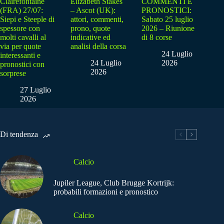
Clairefontaine
Elizabeth Stakes
COMMENTI E
(FRA) 27/07:
– Ascot (UK):
PRONOSTICI:
Siepi e Steeple di
attori, commenti,
Sabato 25 luglio
spessore con
prono, quote
2026 – Riunione
molti cavalli al
indicative ed
di 8 corse
via per quote
analisi della corsa
24 Luglio
interessanti e
24 Luglio
2026
pronostici con
2026
sorprese
27 Luglio
2026
Di tendenza
Calcio
Jupiler League, Club Brugge Kortrijk:
probabili formazioni e pronostico
Calcio