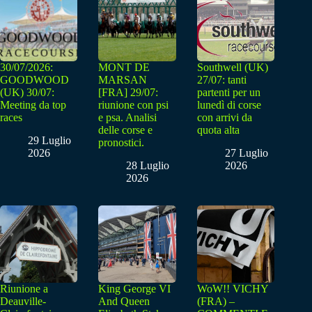
30/07/2026:
MONT DE
Southwell (UK)
GOODWOOD
MARSAN
27/07: tanti
(UK) 30/07:
[FRA] 29/07:
partenti per un
Meeting da top
riunione con psi
lunedì di corse
races
e psa. Analisi
con arrivi da
delle corse e
quota alta
29 Luglio
pronostici.
2026
27 Luglio
28 Luglio
2026
2026
Riunione a
King George VI
WoW!! VICHY
Deauville-
And Queen
(FRA) –