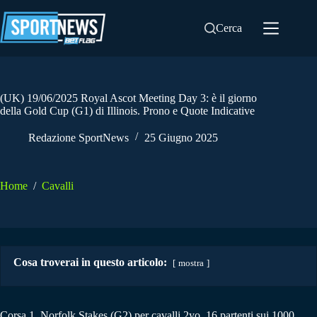
Salta
al
Cerca
contenuto
(UK) 19/06/2025 Royal Ascot Meeting Day 3: è il giorno
della Gold Cup (G1) di Illinois. Prono e Quote Indicative
Redazione SportNews
25 Giugno 2025
Home
/
Cavalli
Cosa troverai in questo articolo:
mostra
Corsa 1. Norfolk Stakes (G2) per cavalli 2yo. 16 partenti sui 1000