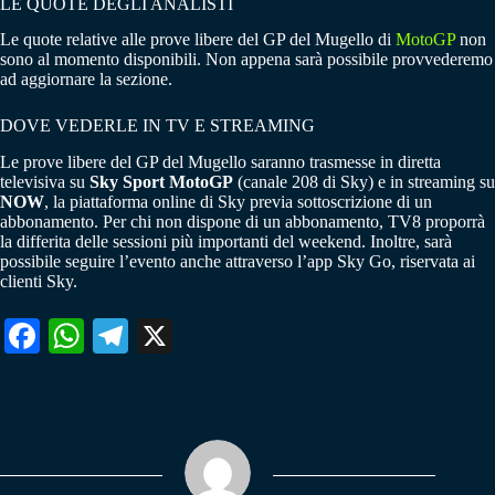
LE QUOTE DEGLI ANALISTI
Le quote relative alle prove libere del GP del Mugello di
MotoGP
non
sono al momento disponibili. Non appena sarà possibile provvederemo
ad aggiornare la sezione.
DOVE VEDERLE IN TV E STREAMING
Le prove libere del GP del Mugello saranno trasmesse in diretta
televisiva su
Sky Sport MotoGP
(canale 208 di Sky) e in streaming su
NOW
, la piattaforma online di Sky previa sottoscrizione di un
abbonamento. Per chi non dispone di un abbonamento, TV8 proporrà
la differita delle sessioni più importanti del weekend. Inoltre, sarà
possibile seguire l’evento anche attraverso l’app Sky Go, riservata ai
clienti Sky.
Fa
W
Te
X
ce
ha
le
bo
ts
gr
ok
A
a
pp
m