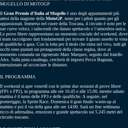
MUGELLO DI MOTOGP
Il
Gran Premio d’Italia al Mugello
è uno degli appuntamenti più
attesi della stagione della
MotoGP
, tanto per i piloti quanto per gli
appassionati. Immerso nel cuore della Toscana, il circuito è noto per le
sue curve veloci, i saliscendi che danno spettacolo e l’atmosfera unica.
Le prove libere rappresentano un momento cruciale del weekend, dove
i team raccolgono dati fondamentali per trovare il giusto assetto in vista
di qualifiche e gara. Con la lotta per il titolo che entra nel vivo, tutti gli
occhi sono puntati sui protagonisti della classe regina, dove al
momento comanda un rigenerato Marc Marquez, seguito dal fratello
Alex. Sulla pista casalinga, cercherà di imporsi Pecco Bagnaia,
intenzionato ad accorciare le distanze.
IL PROGRAMMA
Il weekend si apre venerdì con le prime due sessioni di prove libere
(FP1 e FP2), in programma alle ore 10.45 e alle 15.00, mentre sabato
mattina è il turno delle FP3 e delle qualifiche. A seguire, nel
pomeriggio, la Sprint Race. Domenica il gran finale: warm-up al
mattino e poi il via della gara alle ore 14:00. Sarà un fine settimana
ricco di adrenalina, emozioni e grande spettacolo sui 5.245 metri del
circuito toscano.