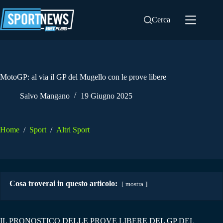
Salta
al
Cerca
contenuto
MotoGP: al via il GP del Mugello con le prove libere
Salvo Mangano
19 Giugno 2025
Home
/
Sport
/
Altri Sport
Cosa troverai in questo articolo:
mostra
IL PRONOSTICO DELLE PROVE LIBERE DEL GP DEL