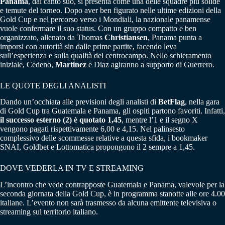
Panama
, dal canto suo, si presenta come una delle squadre più solide
e temute del torneo. Dopo aver ben figurato nelle ultime edizioni della
Gold Cup e nel percorso verso i Mondiali, la nazionale panamense
vuole confermare il suo status. Con un gruppo compatto e ben
organizzato, allenato da Thomas
Christiansen
, Panama punta a
imporsi con autorità sin dalle prime partite, facendo leva
sull’esperienza e sulla qualità del centrocampo. Nello schieramento
iniziale, Cedeno,
Martinez
e Diaz agiranno a supporto di Guerrero.
LE QUOTE DEGLI ANALISTI
Dando un’occhiata alle previsioni degli analisti di
BetFlag
, nella gara
di Gold Cup tra Guatemala e Panama, gli ospiti partono favoriti. Infatti,
il successo esterno (2) è quotato 1,45
, mentre l’1 e il segno X
vengono pagati rispettivamente 6,00 e 4,15. Nel palinsesto
complessivo delle scommesse relative a questa sfida, i bookmaker
SNAI, Goldbet e Lottomatica propongono il 2 sempre a 1,45.
DOVE VEDERLA IN TV E STREAMING
L’incontro che vede contrapposte Guatemala e Panama, valevole per la
seconda giornata della Gold Cup, è in programma stanotte alle ore 4.00
italiane. L’evento non sarà trasmesso da alcuna emittente televisiva o
streaming sul territorio italiano.