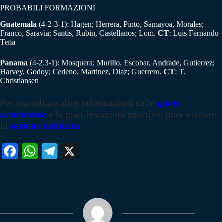
PROBABILI FORMAZIONI
Guatemala
(4-2-3-1): Hagen; Herrera, Pinto, Samayoa, Morales;
Franco, Saravia; Santis, Rubin, Castellanos; Lom.
CT
: Luis Fernando
Tena
Panama
(4-2.3-1): Mosquera; Murillo, Escobar, Andrade, Gutierrez;
Harvey, Godoy; Cedeno, Martinez, Diaz; Guerrero.
CT
: T.
Christiansen
Per consultare altre informazioni sulle
quote
scommesse
e le manifestazioni sportive, puoi visitare
la
sezione dedicata
Fa
W
Te
X
ce
ha
le
bo
ts
gr
ok
A
a
pp
m