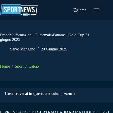
Salta
al
Cerca
contenuto
Probabili formazioni: Guatemala-Panama | Gold Cup 21
giugno 2025
Salvo Mangano
20 Giugno 2025
Home
/
Sport
/
Calcio
Cosa troverai in questo articolo:
mostra
IL PRONOSTICO DI GUATEMALA-PANAMA | GOLD CUP 21