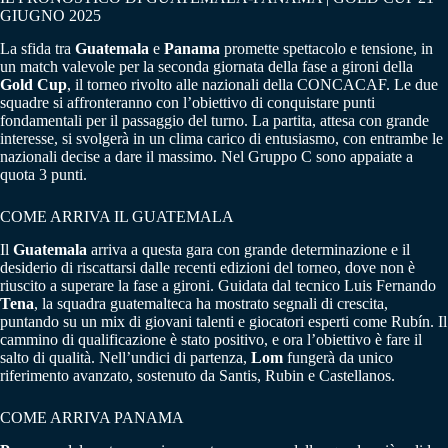
GIUGNO 2025
La sfida tra
Guatemala
e
Panama
promette spettacolo e tensione, in
un match valevole per la seconda giornata della fase a gironi della
Gold Cup
, il torneo rivolto alle nazionali della CONCACAF. Le due
squadre si affronteranno con l’obiettivo di conquistare punti
fondamentali per il passaggio del turno. La partita, attesa con grande
interesse, si svolgerà in un clima carico di entusiasmo, con entrambe le
nazionali decise a dare il massimo. Nel Gruppo C sono appaiate a
quota 3 punti.
COME ARRIVA IL GUATEMALA
Il
Guatemala
arriva a questa gara con grande determinazione e il
desiderio di riscattarsi dalle recenti edizioni del torneo, dove non è
riuscito a superare la fase a gironi. Guidata dal tecnico Luis Fernando
Tena
, la squadra guatemalteca ha mostrato segnali di crescita,
puntando su un mix di giovani talenti e giocatori esperti come Rubín. Il
cammino di qualificazione è stato positivo, e ora l’obiettivo è fare il
salto di qualità. Nell’undici di partenza,
Lom
fungerà da unico
riferimento avanzato, sostenuto da Santis, Rubin e Castellanos.
COME ARRIVA PANAMA