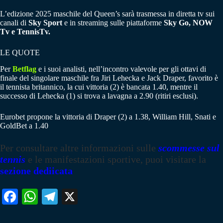
L’edizione 2025 maschile del Queen’s sarà trasmessa in diretta tv sui
canali di
Sky Sport
e in streaming sulle piattaforme
Sky Go, NOW
Tv e TennisTv.
LE QUOTE
Per
Betflag
e i suoi analisti, nell’incontro valevole per gli ottavi di
finale del singolare maschile fra Jiri Lehecka e Jack Draper, favorito è
il tennista britannico, la cui vittoria (2) è bancata 1.40, mentre il
successo di Lehecka (1) si trova a lavagna a 2.90 (ritiri esclusi).
Eurobet propone la vittoria di Draper (2) a 1.38, William Hill, Snati e
GoldBet a 1.40
Per consultare altre informazioni sulle
scommesse sul
tennis
e le manifestazioni sportive, puoi visitare la
sezione dediicata
Fa
W
Te
X
ce
ha
le