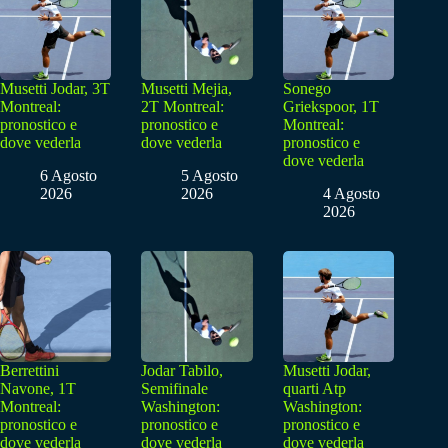
Musetti Jodar, 3T
Musetti Mejia,
Sonego
Montreal:
2T Montreal:
Griekspoor, 1T
pronostico e
pronostico e
Montreal:
dove vederla
dove vederla
pronostico e
dove vederla
6 Agosto
5 Agosto
2026
2026
4 Agosto
2026
Berrettini
Jodar Tabilo,
Musetti Jodar,
Navone, 1T
Semifinale
quarti Atp
Montreal:
Washington:
Washington:
pronostico e
pronostico e
pronostico e
dove vederla
dove vederla
dove vederla