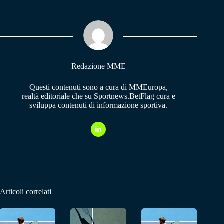
bo
ts
gr
ok
A
a
pp
m
Redazione MME
Questi contenuti sono a cura di MMEuropa,
realtà editoriale che su Sportnews.BetFlag cura e
sviluppa contenuti di informazione sportiva.
Articoli correlati