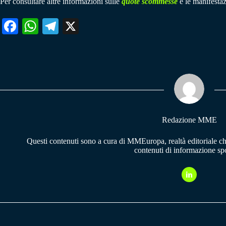
Per consultare altre informazioni sulle
quote scommesse
e le manifestaz
Fa
W
Te
X
ce
ha
le
bo
ts
gr
ok
A
a
pp
m
Redazione MME
Questi contenuti sono a cura di MMEuropa, realtà editoriale c
contenuti di informazione spo