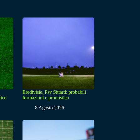
Eredivisie, Psv Sittard: probabili
tico
formazioni e pronostico
8 Agosto 2026