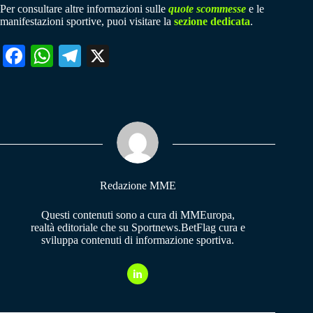
Per consultare altre informazioni sulle
quote scommesse
e le
manifestazioni sportive, puoi visitare la
sezione dedicata
.
Fa
W
Te
X
ce
ha
le
bo
ts
gr
ok
A
a
pp
m
Redazione MME
Questi contenuti sono a cura di MMEuropa,
realtà editoriale che su Sportnews.BetFlag cura e
sviluppa contenuti di informazione sportiva.