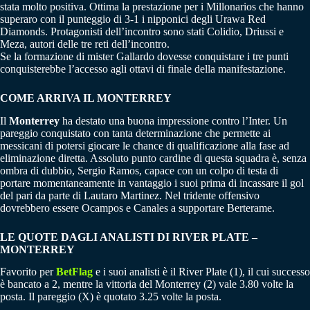
stata molto positiva. Ottima la prestazione per i Millonarios che hanno
superaro con il punteggio di 3-1 i nipponici degli Urawa Red
Diamonds. Protagonisti dell’incontro sono stati Colidio, Driussi e
Meza, autori delle tre reti dell’incontro.
Se la formazione di mister Gallardo dovesse conquistare i tre punti
conquisterebbe l’accesso agli ottavi di finale della manifestazione.
COME ARRIVA IL MONTERREY
Il
Monterrey
ha destato una buona impressione contro l’Inter. Un
pareggio conquistato con tanta determinazione che permette ai
messicani di potersi giocare le chance di qualificazione alla fase ad
eliminazione diretta. Assoluto punto cardine di questa squadra è, senza
ombra di dubbio, Sergio Ramos, capace con un colpo di testa di
portare momentaneamente in vantaggio i suoi prima di incassare il gol
del pari da parte di Lautaro Martinez. Nel tridente offensivo
dovrebbero essere Ocampos e Canales a supportare Berterame.
LE QUOTE DAGLI ANALISTI DI RIVER PLATE –
MONTERREY
Favorito per
BetFlag
e i suoi analisti è il River Plate (1), il cui successo
è bancato a 2, mentre la vittoria del Monterrey (2) vale 3.80 volte la
posta. Il pareggio (X) è quotato 3.25 volte la posta.