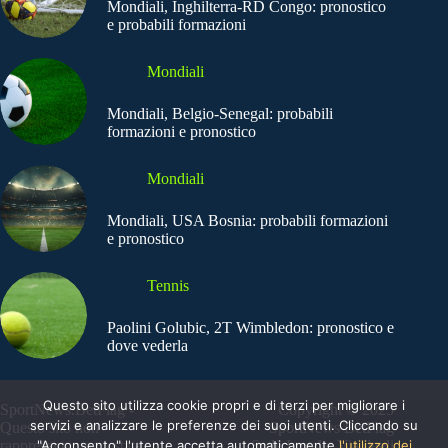
Mondiali, Inghilterra-RD Congo: pronostico
e probabili formazioni
Mondiali
Mondiali, Belgio-Senegal: probabili
formazioni e pronostico
Mondiali
Mondiali, USA Bosnia: probabili formazioni
e pronostico
Tennis
Paolini Golubic, 2T Wimbledon: pronostico e
dove vederla
Questo sito utilizza cookie propri e di terzi per migliorare i
SportNews.BetFlag -
Copyright © 2025
servizi e analizzare le preferenze dei suoi utenti. Cliccando su
Questo sito non
SportNews BetFlag
"Acconsento" l'utente accetta automaticamente
l'utilizzo dei
rappresenta una testata
Sede Legale: Via degli