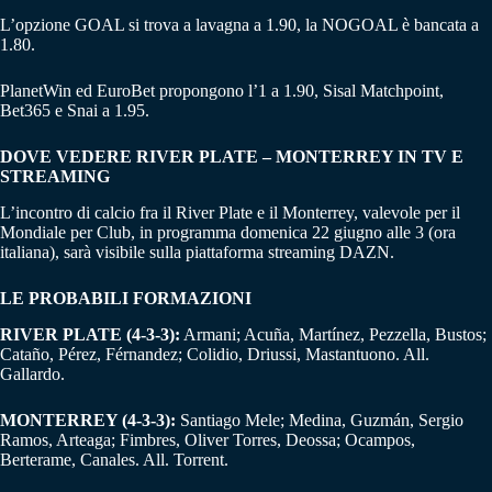
L’opzione GOAL si trova a lavagna a 1.90, la NOGOAL è bancata a
1.80.
PlanetWin ed EuroBet propongono l’1 a 1.90, Sisal Matchpoint,
Bet365 e Snai a 1.95.
DOVE VEDERE RIVER PLATE – MONTERREY IN TV E
STREAMING
L’incontro di calcio fra il River Plate e il Monterrey, valevole per il
Mondiale per Club, in programma domenica 22 giugno alle 3 (ora
italiana), sarà visibile sulla piattaforma streaming DAZN.
LE PROBABILI FORMAZIONI
RIVER PLATE (4-3-3):
Armani; Acuña, Martínez, Pezzella, Bustos;
Cataño, Pérez, Férnandez; Colidio, Driussi, Mastantuono. All.
Gallardo.
MONTERREY (4-3-3):
Santiago Mele; Medina, Guzmán, Sergio
Ramos, Arteaga; Fimbres, Oliver Torres, Deossa; Ocampos,
Berterame, Canales. All. Torrent.