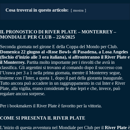
Cosa troverai in questo articolo:
mostra
IL PRONOSTICO DI RIVER PLATE – MONTERREY
–
MONDIALE PER CLUB
– 22/6/2025
Seconda giornata nel girone E della Coppa del Mondo per Club.
Domenica 22 giugno al «Rose Bowl» di Pasadena, a Losa Angeles
(fischio d’inizio alle 3 ora italiana), si affronteranno il River Plate e
il Monterrey.
Partita molto importante per i risvolti che avrà in
classifica. Gli argentini si trovano al comando dopo il successo con
l’Urawa per 3 a 1 nella prima giornata, mentre il Monterrey segue,
insieme con l’Inter, a quota 1, dopo il pari della gioranta inaugurale.
Tutto ancora può accadere in un raggruppamento in cui Inter e River
Plate, alla vigilia, erano considerate le due lepri e che, invece, può
regalare ancora sorprese.
Per i bookmakers il River Plate è favorito per la vittoria.
COME SI PRESENTA IL RIVER PLATE
L’inizio di questa avventura nel Mondiale per Club per il
River Plate
è