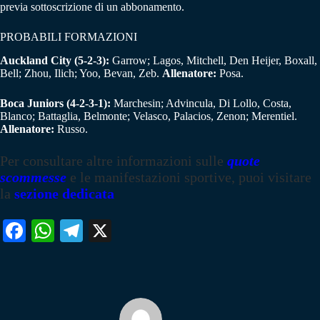
previa sottoscrizione di un abbonamento.
PROBABILI FORMAZIONI
Auckland City (5-2-3):
Garrow; Lagos, Mitchell, Den Heijer, Boxall,
Bell; Zhou, Ilich; Yoo, Bevan, Zeb.
Allenatore:
Posa.
Boca Juniors (4-2-3-1):
Marchesin; Advincula, Di Lollo, Costa,
Blanco; Battaglia, Belmonte; Velasco, Palacios, Zenon; Merentiel.
Allenatore:
Russo.
Per consultare altre informazioni sulle
quote
scommesse
e le manifestazioni sportive, puoi visitare
la
sezione dedicata
Fa
W
Te
X
ce
ha
le
bo
ts
gr
ok
A
a