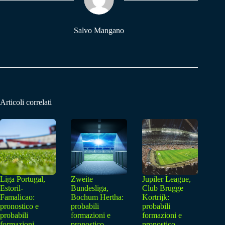
pp
m
Salvo Mangano
Articoli correlati
Liga Portugal,
Zweite
Jupiler League,
Estoril-
Bundesliga,
Club Brugge
Famalicao:
Bochum Hertha:
Kortrijk:
pronostico e
probabili
probabili
probabili
formazioni e
formazioni e
formazioni
pronostico
pronostico