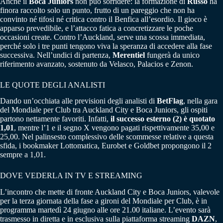
Anche il
Boca Juniors
non può sorridere: la formazione di
Russo
ha
finora raccolto solo un punto, frutto di un pareggio che non ha
convinto né tifosi né critica contro il Benfica all’esordio. Il gioco è
apparso prevedibile, e l’attacco fatica a concretizzare le poche
occasioni create. Contro l’Auckland, serve una scossa immediata,
perché solo i tre punti tengono viva la speranza di accedere alla fase
successiva. Nell’undici di partenza,
Merentiel
fungerà da unico
riferimento avanzato, sostenuto da Velasco, Palacios e Zenon.
LE QUOTE DEGLI ANALISTI
Dando un’occhiata alle previsioni degli analisti di
BetFlag
, nella gara
del Mondiale per Club tra Auckland City e Boca Juniors, gli ospiti
partono nettamente favoriti. Infatti,
il successo esterno (2) è quotato
1,01
, mentre l’1 e il segno X vengono pagati rispettivamente 35,00 e
25,00. Nel palinsesto complessivo delle scommesse relative a questa
sfida, i bookmaker Lottomatica, Eurobet e Goldbet propongono il 2
sempre a 1,01.
DOVE VEDERLA IN TV E STREAMING
L’incontro che mette di fronte Auckland City e Boca Juniors, valevole
per la terza giornata della fase a gironi del Mondiale per Club, è in
programma martedì 24 giugno alle ore 21.00 italiane. L’evento sarà
trasmesso in diretta e in esclusiva sulla piattaforma streaming
DAZN
,