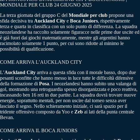
MONDIALE PER CLUB 24 GIUGNO 2025
La terza giornata del gruppo C del
Mondiale per club
propone una
sfida decisiva tra
Auckland City
e
Boca Juniors
, rispettivamente
terza e quarta in classifica con un solo punto di differenza. La squadra
neozelandese ha raccolto solamente figuracce nelle prime due uscite ed
è già fuori dai giochi matematicamente, mentre gli argentini hanno
racimolato solamente 1 punto, per cui sono ridotte al minimo le
possibilità di qualificazione.
COME ARRIVA L’AUCKLAND CITY
L’
Auckland City
arriva a questa sfida con il morale basso, dopo due
pesanti sconfitte che hanno messo in luce tutte le difficoltà difensive
della formazione di
Posa
. I neozelandesi hanno subito una valanga di
gol, mostrando una retroguardia spesso disorganizzata e poco reattiva,
incassando ben 16 reti in due partite. La squadra dovrà trovare nuove
energie, soprattutto mentali, per non uscire dal torneo senza aver
lasciato il segno. Nello schieramento iniziale, ci sarà spazio per il
tridente offensivo composto da Yoo e
Zeb
ai lati della punta centrale
Bevan.
COME ARRIVA IL BOCA JUNIORS