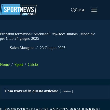
Salta
al
Cerca
contenuto
Probabili formazioni: Auckland City-Boca Juniors | Mondiale
per Club 24 giugno 2025
Salvo Mangano
23 Giugno 2025
Home
/
Sport
/
Calcio
Cosa troverai in questo articolo:
mostra
IL PRONOSTICO DI AUCKLAND CITY-BOCA JUNIORS |