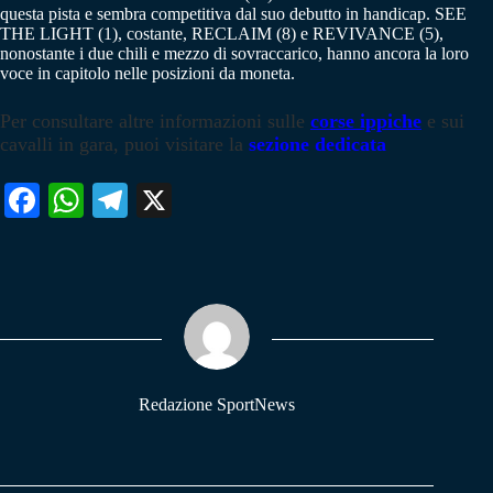
questa pista e sembra competitiva dal suo debutto in handicap. SEE
THE LIGHT (1), costante, RECLAIM (8) e REVIVANCE (5),
nonostante i due chili e mezzo di sovraccarico, hanno ancora la loro
voce in capitolo nelle posizioni da moneta.
Per consultare altre informazioni sulle
corse ippiche
e sui
cavalli in gara, puoi visitare la
sezione dedicata
Fa
W
Te
X
ce
ha
le
bo
ts
gr
ok
A
a
pp
m
Redazione SportNews