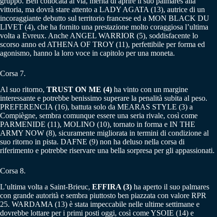
gruppo. Ben collocata al via, merita di aprire il suo palmares alla
vittoria, ma dovrà stare attento a LADY AGATA (13), autrice di un
incoraggiante debutto sul territorio francese ed a MON BLACK DU
LIVET (4), che ha fornito una prestazione molto coraggiosa l’ultima
volta a Evreux. Anche ANGEL WARRIOR (5), soddisfacente lo
scorso anno ed ATHENA OF TROY (11), perfettibile per forma ed
agonismo, hanno la loro voce in capitolo per una moneta.
Corsa 7.
Al suo ritorno,
TRUST ON ME (4)
ha vinto con un margine
interessante e potrebbe benissimo superare la penalità subita al peso.
PREFERENCIA (16), battuta solo da MEARAS STYLE (3) a
Compiègne, sembra comunque essere una seria rivale, così come
PARMENIDE (11), MOLINO (10), tornato in forma e IN THE
ARMY NOW (8), sicuramente migliorata in termini di condizione al
suo ritorno in pista. DAFNE (9) non ha deluso nella corsa di
riferimento e potrebbe riservare una bella sorpresa per gli appassionati.
Corsa 8.
L’ultima volta a Saint-Brieuc,
EFFIRA (3)
ha aperto il suo palmares
con grande autorità e sembra piuttosto ben piazzata con valore RPR
25. WARDAMA (13) è stata impeccabile nelle ultime settimane e
dovrebbe lottare per i primi posti oggi, così come YSOIE (14) e