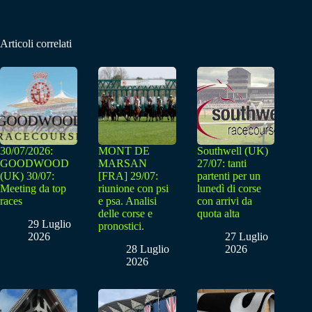
Articoli correlati
30/07/2026:
MONT DE
Southwell (UK)
GOODWOOD
MARSAN
27/07: tanti
(UK) 30/07:
[FRA] 29/07:
partenti per un
Meeting da top
riunione con psi
lunedì di corse
races
e psa. Analisi
con arrivi da
delle corse e
quota alta
29 Luglio
pronostici.
2026
27 Luglio
28 Luglio
2026
2026