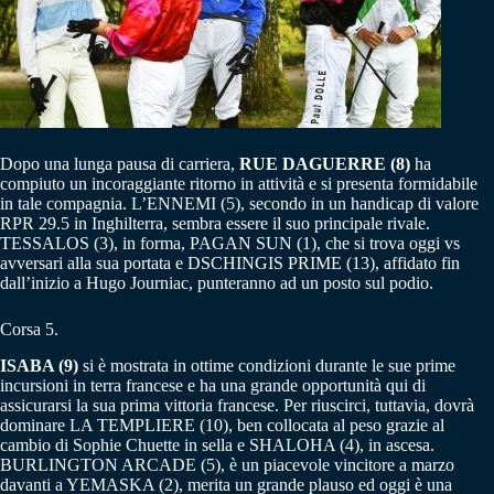
Dopo una lunga pausa di carriera,
RUE DAGUERRE (8)
ha
compiuto un incoraggiante ritorno in attività e si presenta formidabile
in tale compagnia. L’ENNEMI (5), secondo in un handicap di valore
RPR 29.5 in Inghilterra, sembra essere il suo principale rivale.
TESSALOS (3), in forma, PAGAN SUN (1), che si trova oggi vs
avversari alla sua portata e DSCHINGIS PRIME (13), affidato fin
dall’inizio a Hugo Journiac, punteranno ad un posto sul podio.
Corsa 5.
ISABA (9)
si è mostrata in ottime condizioni durante le sue prime
incursioni in terra francese e ha una grande opportunità qui di
assicurarsi la sua prima vittoria francese. Per riuscirci, tuttavia, dovrà
dominare LA TEMPLIERE (10), ben collocata al peso grazie al
cambio di Sophie Chuette in sella e SHALOHA (4), in ascesa.
BURLINGTON ARCADE (5), è un piacevole vincitore a marzo
davanti a YEMASKA (2), merita un grande plauso ed oggi è una