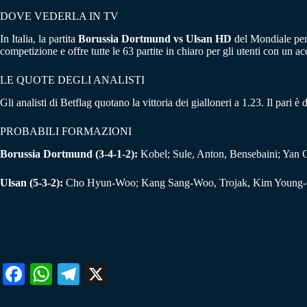
DOVE VEDERLA IN TV
In Italia, la partita
Borussia Dortmund vs Ulsan HD
del Mondiale per
competizione e offre tutte le 63 partite in chiaro per gli utenti con un a
LE QUOTE DEGLI ANALISTI
Gli analisti di Betflag quotano la vittoria dei gialloneri a 1.23. Il par
PROBABILI FORMAZIONI
Borussia Dortmund (3-4-1-2):
Kobel; Sule, Anton, Bensebaini; Yan 
Ulsan (5-3-2):
Cho Hyun-Woo; Kang Sang-Woo, Trojak, Kim Young-G
Fa
W
Te
X
ce
ha
le