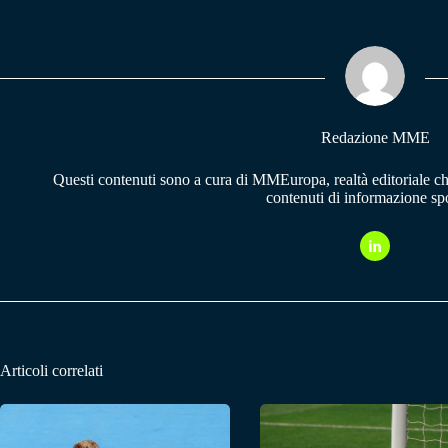
bo
ts
gr
ok
A
a
pp
m
Redazione MME
Questi contenuti sono a cura di MMEuropa, realtà editoriale c
contenuti di informazione spo
Articoli correlati