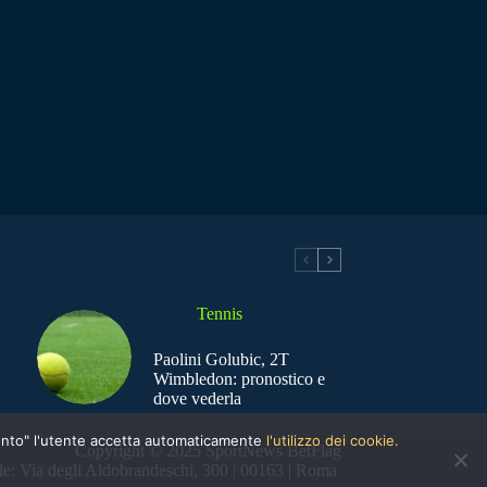
Tennis
Paolini Golubic, 2T
Wimbledon: pronostico e
dove vederla
nsento" l'utente accetta automaticamente
l'utilizzo dei cookie.
Copyright © 2025 SportNews BetFlag
e: Via degli Aldobrandeschi, 300 | 00163 | Roma