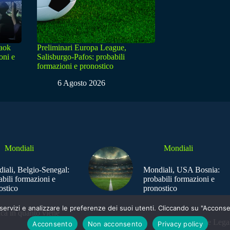
Paok
Preliminari Europa League,
oni e
Salisburgo-Pafos: probabili
formazioni e pronostico
6 Agosto 2026
Mondiali
Mondiali
iali, Belgio-Senegal:
Mondiali, USA Bosnia:
abili formazioni e
probabili formazioni e
ostico
pronostico
e i servizi e analizzare le preferenze dei suoi utenti. Cliccando su "Acco
ica in quanto viene
Sede Legal
Acconsento
Non acconsento
Privacy policy