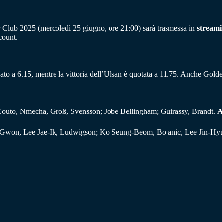
 Club 2025 (mercoledì 25 giugno, ore 21:00) sarà trasmessa in
stream
ccount.
i è dato a 6.15, mentre la vittoria dell’Ulsan è quotata a 11.75. Anche Go
Couto, Nmecha, Groß, Svensson; Jobe Bellingham; Guirassy, Brandt.
A
won, Lee Jae-Ik, Ludwigson; Ko Seung-Beom, Bojanic, Lee Jin-Hy