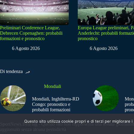
Preliminari Conference League,
Europa League preliminari, 
Debrecen Copenaghen: probabili
Anderlecht: probabili formazi
formazioni e pronostico
pronostico
6 Agosto 2026
6 Agosto 2026
Di tendenza
Mondiali
Mondiali, Inghilterra-RD
Mond
Congo: pronostico e
prob
probabili formazioni
pron
Questo sito utilizza cookie propri e di terzi per migliorar
SportNews.BetFlag - Questo sito non rappresenta una testata giornalist
aggiornato senza alcuna periodicità