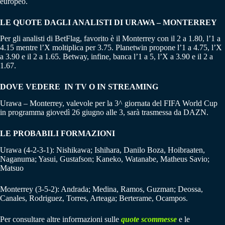
europeo.
LE QUOTE DAGLI ANALISTI DI URAWA – MONTERREY
Per gli analisti di BetFlag, favorito è il Monterrey con il 2 a 1.80, l’1 a
4.15 mentre l’X moltiplica per 3.75. Planetwin propone l’1 a 4.75, l’X
a 3.90 e il 2 a 1.65. Betway, infine, banca l’1 a 5, l’X a 3.90 e il 2 a
1.67.
DOVE VEDERE IN TV O IN STREAMING
Urawa – Monterrey, valevole per la 3^ giornata del FIFA World Cup
in programma giovedì 26 giugno alle 3, sarà trasmessa da DAZN.
LE PROBABILI FORMAZIONI
Urawa (4-2-3-1): Nishikawa; Ishihara, Danilo Boza, Hoibraaten,
Naganuma; Yasui, Gustafson; Kaneko, Watanabe, Matheus Savio;
Matsuo
Monterrey (3-5-2): Andrada; Medina, Ramos, Guzman; Deossa,
Canales, Rodriguez, Torres, Arteaga; Berterame, Ocampos.
Per consultare altre informazioni sulle
quote scommesse
e le