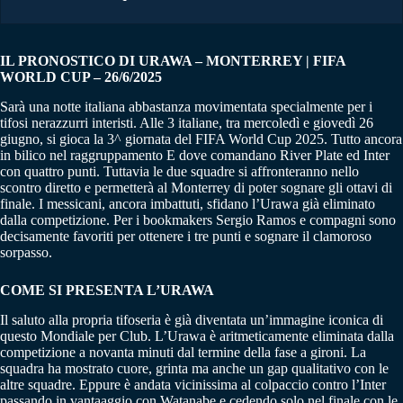
IL PRONOSTICO DI URAWA – MONTERREY | FIFA
WORLD CUP – 26/6/2025
Sarà una notte italiana abbastanza movimentata specialmente per i
tifosi nerazzurri interisti. Alle 3 italiane, tra mercoledì e giovedì 26
giugno, si gioca la 3^ giornata del FIFA World Cup 2025. Tutto ancora
in bilico nel raggruppamento E dove comandano River Plate ed Inter
con quattro punti. Tuttavia le due squadre si affronteranno nello
scontro diretto e permetterà al Monterrey di poter sognare gli ottavi di
finale. I messicani, ancora imbattuti, sfidano l’Urawa già eliminato
dalla competizione. Per i bookmakers Sergio Ramos e compagni sono
decisamente favoriti per ottenere i tre punti e sognare il clamoroso
sorpasso.
COME SI PRESENTA L’URAWA
Il saluto alla propria tifoseria è già diventata un’immagine iconica di
questo Mondiale per Club. L’Urawa è aritmeticamente eliminata dalla
competizione a novanta minuti dal termine della fase a gironi. La
squadra ha mostrato cuore, grinta ma anche un gap qualitativo con le
altre squadre. Eppure è andata vicinissima al colpaccio contro l’Inter
passando in vantaaggio con Watanabe e cedendo solo nel finale con le