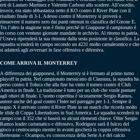
reti di Lautaro Martinez e Valentin Carboni allo scadere. All’esordio,
invece, era stato abbastanza netto il KO contro il River Plate con il
risultato finale di 3-1. Adesso contro il Monterrey si proverà a
rimuovere il numero zero dai punti ottenuti in classifica del Girone E.
Tra l’altro la stagione non è finita perché in Giappone il campionato è
in corso con ventuno giornate mandate in archivio. Al ritorno in patria,
l’Urawa riprenderà la sua rimonta dalla sesta posizione in classifica. La
squadra scenderà in campo secondo un 4231 molto camaleontico e che
si adatterà agli avversari in fase offensiva e difensiva.
COME ARRIVA IL MONTERREY
A differenza dei giapponesi, il Monterrey si è fermato al primo turno
playoff in patria. Nel campionato messicano di Clausura, la squadra ha
perso contro il Toluca che alla fine ha vinto il torneo contro il Club
America in finale. La tradizione è tutto per un club che vuole puntare
agli ottavi di finale. L’uomo copertina è sicuramente Sergio Ramos,
autore anche del goal contro l’Inter nel pareggio per 1-1. Sempre il
segno X è arrivato contro il River Plate in un match che ricorda molto
le sfide di Coppa Libertadores in Sud America. La squadra scenderà in
campo con il 352 che si baserà su alcuni elementi chiave. Oltre Sergio
Ramos leader carismatico e difensivo, Rodriguez sarà il fulcro del
gioco a centrocampo mentre in avanti giocherà la coppia offensiva
Berterame – Ocampos, ex conoscenza della Serie A e del calcio