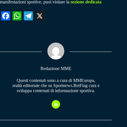
manifestazioni sportive, puoi visitare la
sezione dedicata
Fa
W
Te
X
ce
ha
le
bo
ts
gr
ok
A
a
pp
m
Redazione MME
Questi contenuti sono a cura di MMEuropa,
realtà editoriale che su Sportnews.BetFlag cura e
sviluppa contenuti di informazione sportiva.