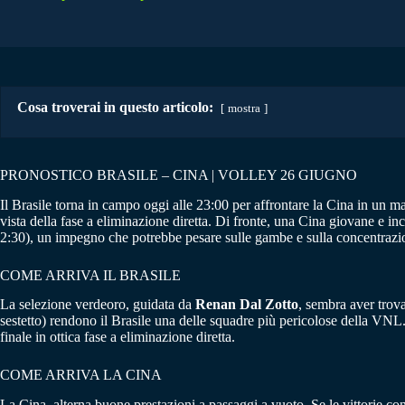
Cosa troverai in questo articolo:
mostra
PRONOSTICO BRASILE – CINA | VOLLEY 26 GIUGNO
Il Brasile torna in campo oggi alle 23:00 per affrontare la Cina in un m
vista della fase a eliminazione diretta. Di fronte, una Cina giovane e in
2:30), un impegno che potrebbe pesare sulle gambe e sulla concentrazi
COME ARRIVA IL BRASILE
La selezione verdeoro, guidata da
Renan Dal Zotto
, sembra aver trova
sestetto) rendono il Brasile una delle squadre più pericolose della VNL.
finale in ottica fase a eliminazione diretta.
COME ARRIVA LA CINA
La Cina, alterna buone prestazioni a passaggi a vuoto. Se le vittorie co