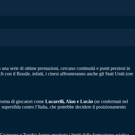
una serie di ottime prestazioni, cercano continuità e punti preziosi in
con il Brasile, infatti, i cinesi affronteranno anche gli Stati Uniti (ore
i forma di giocatori come
Lucarelli, Alan e Lucão
(se confermati nel
 supersfida contro l’Italia, che potrebbe decidere il posizionamento
o Giappone e Turchia hanno mostrato i limiti della formazione asiatica,