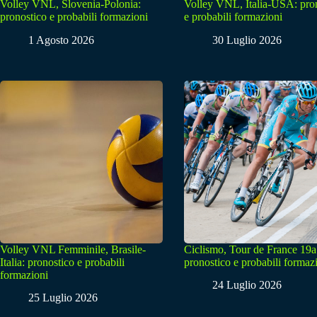
Volley VNL, Slovenia-Polonia:
Volley VNL, Italia-USA: pro
pronostico e probabili formazioni
e probabili formazioni
1 Agosto 2026
30 Luglio 2026
Volley VNL Femminile, Brasile-
Ciclismo, Tour de France 19a
Italia: pronostico e probabili
pronostico e probabili formaz
formazioni
24 Luglio 2026
25 Luglio 2026