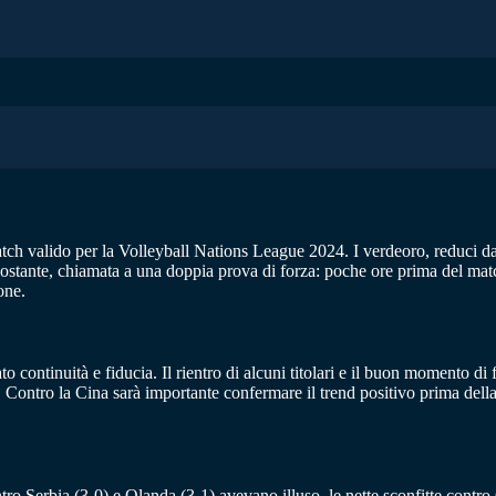
atch valido per la Volleyball Nations League 2024. I verdeoro, reduci da 
costante, chiamata a una doppia prova di forza: poche ore prima del match 
one.
to continuità e fiducia. Il rientro di alcuni titolari e il buon momento d
 Contro la Cina sarà importante confermare il trend positivo prima della
ntro Serbia (3-0) e Olanda (3-1) avevano illuso, le nette sconfitte contr