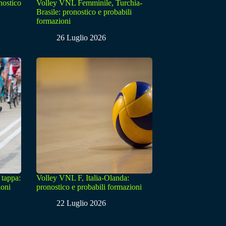
nostico
Volley VNL Femminile, Turchia-
Brasile: pronostico e probabili
formazioni
26 Luglio 2026
 tappa:
Volley VNL F, Italia-Olanda:
ioni
pronostico e probabili formazioni
22 Luglio 2026