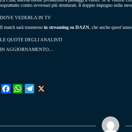
soprattutto contro avversari più strutturati. Il doppio impegno nella stes
DOVE VEDERLA IN TV
Il match sarà trasmesso
in streaming su DAZN
, che anche quest’anno d
LE QUOTE DEGLI ANALISTI
IN AGGIORNAMENTO…
Fa
W
Te
X
ce
ha
le
bo
ts
gr
ok
A
a
pp
m