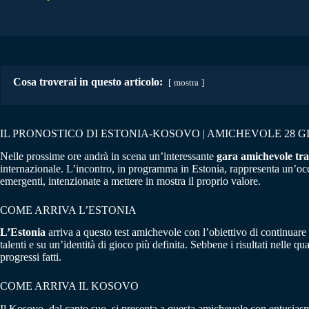
Cosa troverai in questo articolo:
mostra
IL PRONOSTICO DI ESTONIA-KOSOVO | AMICHEVOLE 28 G
Nelle prossime ore andrà in scena un’interessante
gara amichevole tra
internazionale. L’incontro, in programma in Estonia, rappresenta un’occas
emergenti, intenzionate a mettere in mostra il proprio valore.
COME ARRIVA L’ESTONIA
L’Estonia
arriva a questo test amichevole con l’obiettivo di continuare 
talenti e su un’identità di gioco più definita. Sebbene i risultati nelle q
progressi fatti.
COME ARRIVA IL KOSOVO
Il Kosovo, dal canto suo, si presenta a questa amichevole con entusiasmo