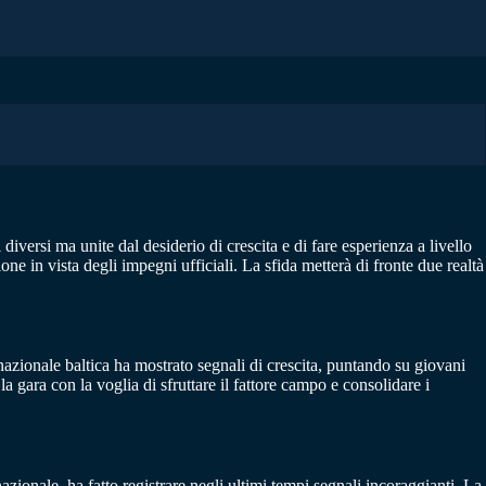
diversi ma unite dal desiderio di crescita e di fare esperienza a livello
e in vista degli impegni ufficiali. La sfida metterà di fronte due realtà
nazionale baltica ha mostrato segnali di crescita, puntando su giovani
la gara con la voglia di sfruttare il fattore campo e consolidare i
ionale, ha fatto registrare negli ultimi tempi segnali incoraggianti. La