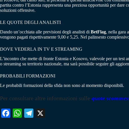
partita contro l’Estonia rappresenta una preziosa opportunità per dare 
soluzioni offensive.
LE QUOTE DEGLI ANALISTI
Dando un’occhiata alle previsioni degli analisti di
BetFlag
, nella gara 
vengono pagati rispettivamente 9,00 e 5,25. Nel palinsesto complessivo
DOVE VEDERLA IN TV E STREAMING
L’incontro che mette di fronte Estonia e Kosovo, valevole per un test a
o streaming su territorio nazionale, ma sarà possibile seguire gli aggiorn
PROBABILI FORMAZIONI
Le probabili formazioni della sfida non sono al momento disponibili.
Per consultare altre informazioni sulle
quote scommes
Fa
W
Te
X
ce
ha
le