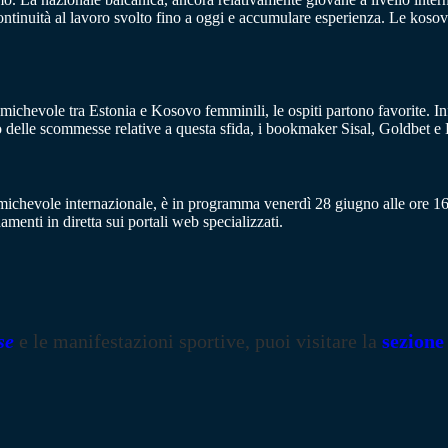
continuità al lavoro svolto fino a oggi e accumulare esperienza. Le koso
amichevole tra Estonia e Kosovo femminili, le ospiti partono favorite. In
 delle scommesse relative a questa sfida, i bookmaker Sisal, Goldbet e
michevole internazionale, è in programma venerdì 28 giugno alle ore 16.
amenti in diretta sui portali web specializzati.
se
e le manifestazioni sportive, puoi visitare la
sezione