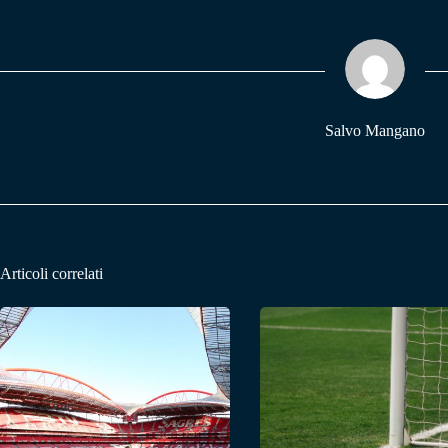
bo
ts
gr
ok
A
a
pp
m
Salvo Mangano
Articoli correlati