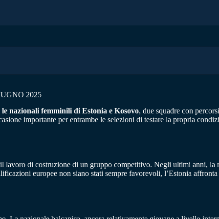
IUGNO 2025
 le nazionali femminili di Estonia e Kosovo
, due squadre con percorsi 
ione importante per entrambe le selezioni di testare la propria condizion
il lavoro di costruzione di un gruppo competitivo. Negli ultimi anni, la 
ualificazioni europee non siano stati sempre favorevoli, l’Estonia affronta 
. La nazionale balcanica, ancora relativamente giovane a livello internaz