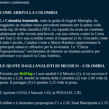
torneo continentale.
COME ARRIVA LA COLOMBIA
La
Colombia femminile
, sotto la guida di Angelo Marsiglia, ha
raggiunto un risultato senza precedenti entrando per la prima volta
nella top 20 della classifica FIFA. La squadra
ha avuto un cammino
altalenante nelle recenti amichevoli, con una vittoria contro la Corea
del Sud (1-0) e una sconfitta contro il Giappone (1-6).
Giocatrici come
Linda Caicedo, Catalina Usme e Mayra Ramírez rappresentano le
principali minacce offensive per le avversarie.
Le “Chicas
Superpoderosas” cercheranno di ottenere un risultato positivo per
affrontare con slancio la Copa América.
LE QUOTE DAGLI ANALISTI DI MESSICO – COLOMBIA
Favorito per
BetFlag
e i suoi analisti è il Messico (1), il cui successo è
bancato a 2.20, mentre la vittoria della Colombia (2) vale 2.60 volte la
posta. Il pareggio (X) è quotato 3.25 volte la posta.
L’opzione GOAL è bancata 1.65, la NOGOAL 1.92.
Goldbet e Lottomatica propongono l’1 a 2.20, Sisal Matchpoint a 2.35.