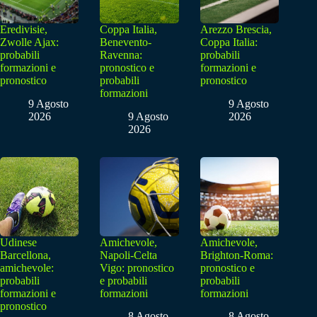
Eredivisie,
Coppa Italia,
Arezzo Brescia,
Zwolle Ajax:
Benevento-
Coppa Italia:
probabili
Ravenna:
probabili
formazioni e
pronostico e
formazioni e
pronostico
probabili
pronostico
formazioni
9 Agosto
9 Agosto
2026
9 Agosto
2026
2026
Udinese
Amichevole,
Amichevole,
Barcellona,
Napoli-Celta
Brighton-Roma:
amichevole:
Vigo: pronostico
pronostico e
probabili
e probabili
probabili
formazioni e
formazioni
formazioni
pronostico
8 Agosto
8 Agosto