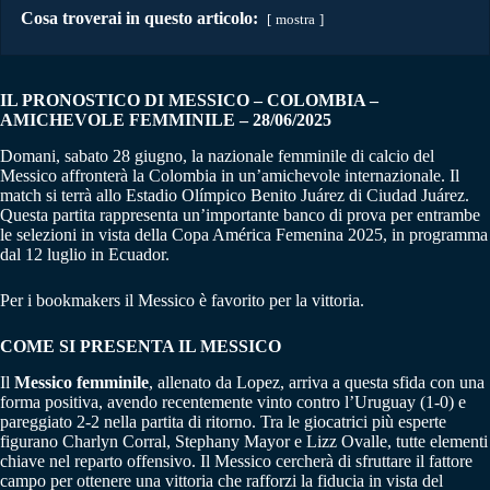
Cosa troverai in questo articolo:
mostra
IL PRONOSTICO DI MESSICO – COLOMBIA
–
AMICHEVOLE FEMMINILE
– 28/06/2025
Domani, sabato 28 giugno, la nazionale femminile di calcio del
Messico affronterà la Colombia in un’amichevole internazionale.
Il
match si terrà allo Estadio Olímpico Benito Juárez di Ciudad Juárez.
Questa partita rappresenta un’importante banco di prova per entrambe
le selezioni in vista della Copa América Femenina 2025, in programma
dal 12 luglio in Ecuador.
Per i bookmakers il Messico è favorito per la vittoria.
COME SI PRESENTA IL MESSICO
Il
Messico femminile
, allenato da Lopez, arriva a questa sfida con una
forma positiva, avendo recentemente vinto contro l’Uruguay (1-0) e
pareggiato 2-2 nella partita di ritorno.
Tra le giocatrici più esperte
figurano Charlyn Corral, Stephany Mayor e Lizz Ovalle, tutte elementi
chiave nel reparto offensivo.
Il Messico cercherà di sfruttare il fattore
campo per ottenere una vittoria che rafforzi la fiducia in vista del