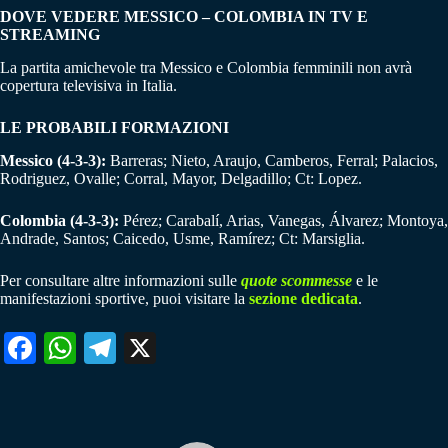
DOVE VEDERE MESSICO – COLOMBIA IN TV E
STREAMING
La partita amichevole tra Messico e Colombia femminili non avrà
copertura televisiva in Italia.
LE PROBABILI FORMAZIONI
Messico (4-3-3):
Barreras; Nieto, Araujo, Camberos, Ferral; Palacios,
Rodriguez, Ovalle; Corral, Mayor, Delgadillo; Ct: Lopez.
Colombia (4-3-3):
Pérez; Carabalí, Arias, Vanegas, Álvarez; Montoya,
Andrade, Santos; Caicedo, Usme, Ramírez; Ct: Marsiglia.
Per consultare altre informazioni sulle
quote scommesse
e le
manifestazioni sportive, puoi visitare la
sezione dedicata
.
Fa
W
Te
X
ce
ha
le
bo
ts
gr
ok
A
a