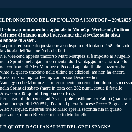
IL PRONOSTICO DEL GP D’OLANDA | MOTOGP – 29/6/2025
Decimo appuntamento stagionale in MotoGp. Week-end, l’ultimo
del mese di giugno molto interessante che si svolge sulla pista
olandese di Assen.
La prima edizione di questa corsa si disputò nel lontano 1949 che vide
la vittoria dell’italiano Nello Pafani.
Nel weekend appena trascorso Marc Marquez si è imposto al Mugello
nella Sprint e nella gara, incrementando il vantaggio in classifica piloti
nei confronti di Alex Marquez e Pecco Bagnaia. Il pilota azzurro ha
vinto su questo tracciato nelle ultime tre edizioni, ma non ha ancora
trovato il suo miglior feeling con la sua Desmosedici.
Vantaggio che Marquez ha ulteriormente incrementato dopo il successo
nella Sprint di sabato (marc in testa con 282 punti, segue il fratello
Alex con 239, quindi Bagnaia con 165).
Per la gara di domenica, ad Assen, pole positione per Fabio Quartararo
(con il tempo di 1:30.651). Dietro al pilota francese Pecco Bagnaia e
Alex Marquez, mentreil frtello Marc apre la seconda fila in quarto
posizione, quinto Bezzecchi e sesto Morbidelli.
LE QUOTE DAGLI ANALISTI DEL GP DI SPAGNA