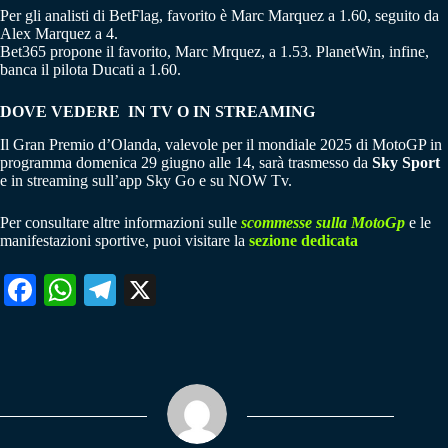
Per gli analisti di BetFlag, favorito è Marc Marquez a 1.60, seguito da
Alex Marquez a 4.
Bet365 propone il favorito, Marc Mrquez, a 1.53. PlanetWin, infine,
banca il pilota Ducati a 1.60.
DOVE VEDERE IN TV O IN STREAMING
Il Gran Premio d’Olanda, valevole per il mondiale 2025 di MotoGP in
programma domenica 29 giugno alle 14, sarà trasmesso da
Sky Sport
e in streaming sull’app Sky Go e su NOW Tv.
Per consultare altre informazioni sulle
scommesse sulla MotoGp
e le
manifestazioni sportive, puoi visitare la
sezione dedicata
Fa
W
Te
X
ce
ha
le
bo
ts
gr
ok
A
a
pp
m