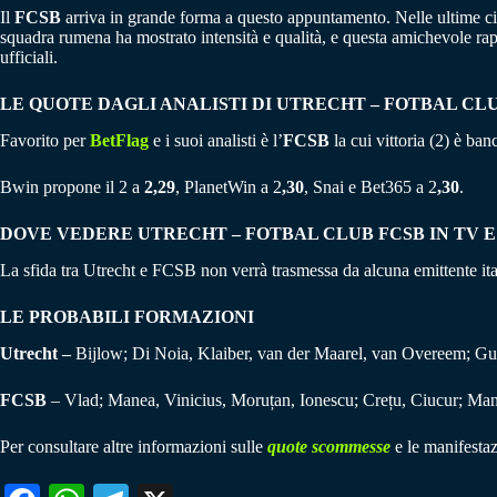
Il
FCSB
arriva in grande forma a questo appuntamento. Nelle ultime ci
squadra rumena ha mostrato intensità e qualità, e questa amichevole rap
ufficiali.
LE QUOTE DAGLI ANALISTI DI
UTRECHT – FOTBAL CL
Favorito per
BetFlag
e i suoi analisti è l’
FCSB
la cui vittoria (2) è ban
Bwin propone il 2 a
2,29
, PlanetWin a 2
,30
, Snai e Bet365 a 2
,30
.
DOVE VEDERE UTRECHT – FOTBAL CLUB FCSB IN TV 
La sfida tra Utrecht e FCSB non verrà trasmessa da alcuna emittente ita
LE PROBABILI FORMAZIONI
Utrecht –
Bijlow; Di Noia, Klaiber, van der Maarel, van Overeem; Gus
FCSB
– Vlad; Manea, Vinicius, Moruțan, Ionescu; Crețu, Ciucur; Man
Per consultare altre informazioni sulle
quote scommesse
e le manifestaz