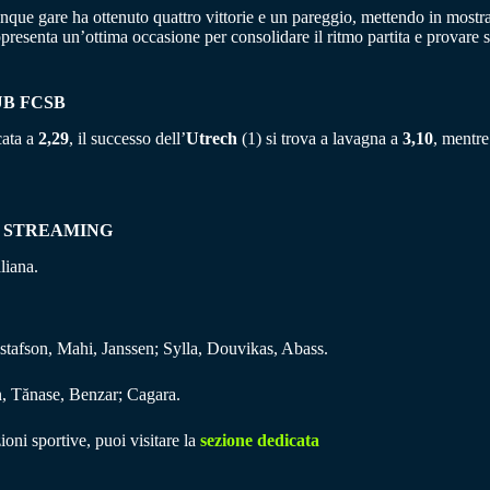
nque gare ha ottenuto quattro vittorie e un pareggio, mettendo in mostr
presenta un’ottima occasione per consolidare il ritmo partita e provare
UB FCSB
cata a
2,29
, il successo dell’
Utrech
(1) si trova a lavagna a
3,10
, mentre
E STREAMING
liana.
tafson, Mahi, Janssen; Sylla, Douvikas, Abass.
, Tănase, Benzar; Cagara.
ioni sportive, puoi visitare la
sezione dedicata