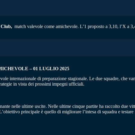
 Club,
match valevole come amichevole. L’1 proposto a 3,10, l’X a 3,45
ICHEVOLE – 01 LUGLIO 2025
ole internazionale di preparazione stagionale. Le due squadre, che vant
ategie in vista dei prossimi impegni ufficiali.
nte nelle ultime uscite. Nelle ultime cinque partite ha raccolto due vit
L’obiettivo principale è quello di migliorare l’intesa di squadra e testare