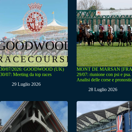
30/07/2026: GOODWOOD (UK)
MONT DE MARSAN [FRA
30/07: Meeting da top races
29/07: riunione con psi e psa.
Analisi delle corse e pronostic
29 Luglio 2026
28 Luglio 2026