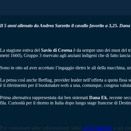
Il 5 anni allenato da Andrea Sarzetto il cavallo favorito a 3,25. Dan
La stagione estiva del
Savio di Cesena
è da sempre uno dei must del tro
metri 1660), Gruppo 3 riservato agli anziani indigeni che di fatto lanci
Sono in otto ad aver accettato l’ingaggio dietro le ali della macchina, u
La pensa così anche Betflag, provider leader nell’offerta a quota fissa
è il riferimento per il bookmaker-web a una, comunque, congrua valutaz
Prima alternativa rappresentata dai ben sistemati
Dana Ek
, recente se
fila. Curiosità per il ritorno in Italia dopo lungo stage francese di De
Per consultare altre informazioni sulle
corse ippiche
e sui cav