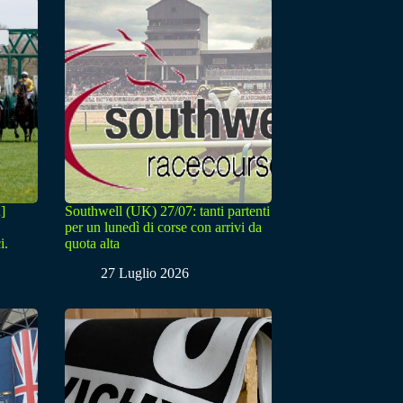
]
Southwell (UK) 27/07: tanti partenti
per un lunedì di corse con arrivi da
i.
quota alta
27 Luglio 2026