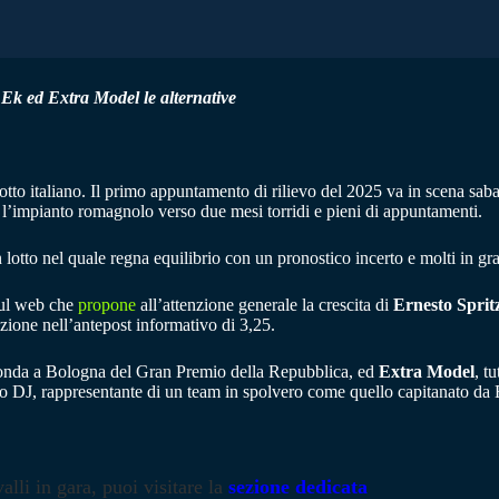
a Ek ed Extra Model le alternative
tto italiano. Il primo appuntamento di rilievo del 2025 va in scena saba
a l’impianto romagnolo verso due mesi torridi e pieni di appuntamenti.
n lotto nel quale regna equilibrio con un pronostico incerto e molti in gr
 sul web che
propone
all’attenzione generale la crescita di
Ernesto Sprit
ione nell’antepost informativo di 3,25.
conda a Bologna del Gran Premio della Repubblica, ed
Extra Model
, t
stino DJ, rappresentante di un team in spolvero come quello capitanato da
alli in gara, puoi visitare la
sezione dedicata