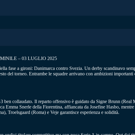
INILE – 03 LUGLIO 2025
della fase a gironi: Danimarca contro Svezia. Un derby scandinavo sempre
esto del torneo. Entrambe le squadre arrivano con ambizioni importanti e 
4-3 ben collaudato. Il reparto offensivo è guidato da Signe Brunn (Rea
a Emma Snerle della Fiorentina, affiancata da Josefine Hasbo, mentre 
ina), Troelsgaard (Roma) e Veje garantisce esperienza e solidità.
n un undici titolare competitivo ma con poca Serie A in campo. Out dai t