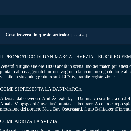
Cosa troverai in questo articolo:
mostra
IL PRONOSTICO DI DANIMARCA – SVEZIA – EUROPEO FEMM
Venerdì 4 luglio alle ore 18:00 andrà in scena uno dei match più attesi 
puntano al passaggio del turno e vogliono lanciare un segnale forte al r
visibile in streaming gratuito su UEFA.tv, tramite registrazione.
COME SI PRESENTA LA DANIMARCA
Allenata dallo svedese Andrée Jeglertz, la Danimarca si affida a un 3-
Amalie Vangsgaard (Juventus) pronta a subentrare. A centrocampo spicc
protezione del portiere Maja Bay Ostergaard, il trio Ballisager (Fiorent
COME ARRIVA LA SVEZIA
La Svezia, sempre tra le protagoniste nei grandi tornei, si presenta co