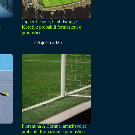
Jupiler League, Club Brugge
e
Kortrijk: probabili formazioni e
pronostico
7 Agosto 2026
Fiorentina A Coruna, amichevole:
probabili formazioni e pronostico