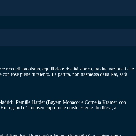
 ricco di agonismo, equilibrio e rivalità storica, tra due nazionali che
con rose piene di talento. La partita, non trasmessa dalla Rai, sarà
l Madrid), Pernille Harder (Bayern Monaco) e Cornelia Kramer, con
Holmgaard e Thomsen coprono le corsie esterne. In difesa, a
itolari Bennison (Juventus) e Janogy (Fiorentina), a centrocampo