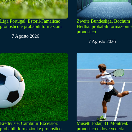
Liga Portugal, Estoril-Famalicao:
Zweite Bundesliga, Bochum
pronostico e probabili formazioni
Hertha: probabili formazioni 
pronostico
7 Agosto 2026
7 Agosto 2026
Eredivisie, Cambuur-Excelsior:
Musetti Jodar, 3T Montreal:
probabili formazioni e pronostico
pronostico e dove vederla