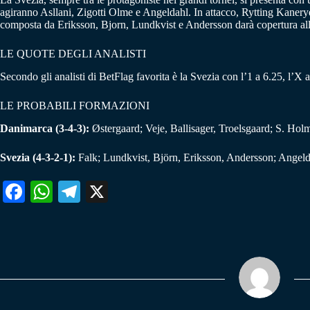
agiranno Asllani, Zigotti Olme e Angeldahl. In attacco, Rytting Kaneryd 
composta da Eriksson, Bjorn, Lundkvist e Andersson darà copertura al
LE QUOTE DEGLI ANALISTI
Secondo gli analisti di BetFlag favorita è la Svezia con l’1 a 6.25, l’X a
LE PROBABILI FORMAZIONI
Danimarca (3-4-3):
Østergaard; Veje, Ballisager, Troelsgaard; S. H
Svezia (4-3-2-1):
Falk; Lundkvist, Björn, Eriksson, Andersson; Angelda
Fa
W
Te
X
ce
ha
le
bo
ts
gr
ok
A
a
pp
m