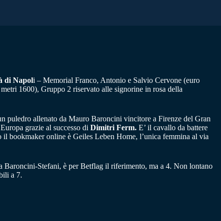
à di Napol
i – Memorial Franco, Antonio e Salvio Cervone (euro
metri 1600), Gruppo 2 riservato alle signorine in rosa della
un puledro allenato da Mauro Baroncini vincitore a Firenze del Gran
’Europa grazie al successo di
Dimitri
Ferm.
E’ il cavallo da battere
ondo il bookmaker online è Geiles Leben Home, l’unica femmina al via
itta Baroncini-Stefani, è per Betflag il riferimento, ma a 4. Non lontano
ili a 7.