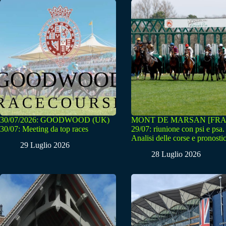
30/07/2026: GOODWOOD (UK)
MONT DE MARSAN [FRA
30/07: Meeting da top races
29/07: riunione con psi e psa.
Analisi delle corse e pronostic
29 Luglio 2026
28 Luglio 2026