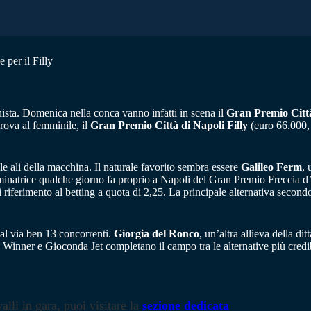
per il Filly
ista. Domenica nella conca vanno infatti in scena il
Gran Premio Citt
rova al femminile, il
Gran Premio Città di Napoli Filly
(euro 66.000, 
le ali della macchina. Il naturale favorito sembra essere
Galileo Ferm
, 
ominatrice qualche giorno fa proprio a Napoli del Gran Premio Freccia d
i riferimento al betting a quota di 2,25. La principale alternativa sec
al via ben 13 concorrenti.
Giorgia del Ronco
, un’altra allieva della d
 Winner e Gioconda Jet completano il campo tra le alternative più credib
alli in gara, puoi visitare la
sezione dedicata