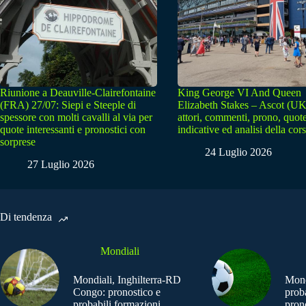
Riunione a Deauville-Clairefontaine
King George VI And Queen
(FRA) 27/07: Siepi e Steeple di
Elizabeth Stakes – Ascot (UK
spessore con molti cavalli al via per
attori, commenti, prono, quot
quote interessanti e pronostici con
indicative ed analisi della cor
sorprese
24 Luglio 2026
27 Luglio 2026
Di tendenza
Mondiali
Mondiali, Inghilterra-RD
Mond
Congo: pronostico e
prob
probabili formazioni
pron