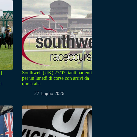
]
Southwell (UK) 27/07: tanti partenti
per un lunedì di corse con arrivi da
i.
quota alta
27 Luglio 2026