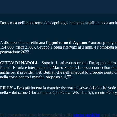
Domenica nell’ippodromo del capoluogo campano cavalli in pista anche 
A distanza di una settimana l
‘ippodromo di Agnano
è ancora protagon
154.000, metri 2100), Gruppo 1 open riservato ai 3 anni, e l’omologa p
generazione 2022.
CITTA’ DI NAPOLI
– Sono in 11 ad aver accettato l’ingaggio dietro 
Premio Etruria e interpretato da Marco Stefani, la stessa connection d
anche per il provider-web Betflag che nell’antepost lo propone punto d
nella corsa contro i maschi, proposta a 4,75.
FILLY
– Ben più incerta la manche riservata al sesso debole che vede 
nella valutazione Gloria Italia a 4,5 e Giava Wise L a 5,5, mentre Glory
Per consultare altre informazioni sulle
corse ippiche
e sui cav