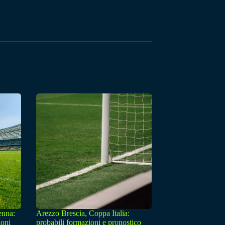
enna:
Arezzo Brescia, Coppa Italia:
ioni
probabili formazioni e pronostico