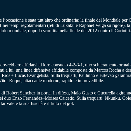
, e l’occasione è stata tutt’altro che ordinaria: la finale del Mondiale p
 nei tempi regolamentari (reti di Lukaku e Raphael Veiga su rigore), la p
itolo mondiale, dopo la sconfitta nella finale del 2012 contro il Corinthia
dovrebbero affidarsi al loro consueto 4-2-3-1, uno schieramento ormai 
nti a lui, una linea difensiva affidabile composta da Marcos Rocha a dest
ios e Lucas Evangelista. Sulla trequarti, Paulinho e Estevao garantira
e Vitor Roque, attaccante moderno, rapido e imprevedibile.
e di Robert Sanchez in porta. In difesa, Malo Gusto e Cucurella agiranno s
del duo Enzo Fernandez–Moises Caicedo. Sulla trequarti, Nkunku, Cole 
 valere la sua fisicità e il fiuto del gol.