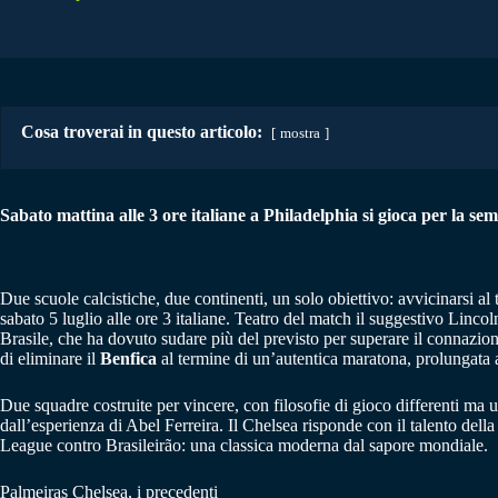
Cosa troverai in questo articolo:
mostra
Sabato mattina alle 3 ore italiane a Philadelphia si gioca per la semif
Due scuole calcistiche, due continenti, un solo obiettivo: avvicinarsi al
sabato 5 luglio alle ore 3 italiane. Teatro del match il suggestivo Linco
Brasile, che ha dovuto sudare più del previsto per superare il connazio
di eliminare il
Benfica
al termine di un’autentica maratona, prolungata
Due squadre costruite per vincere, con filosofie di gioco differenti ma
dall’esperienza di Abel Ferreira. Il Chelsea risponde con il talento de
League contro Brasileirão: una classica moderna dal sapore mondiale.
Palmeiras Chelsea, i precedenti