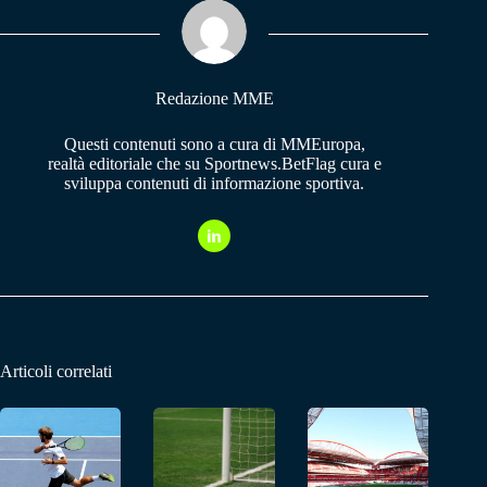
ok
A
a
pp
m
Redazione MME
Questi contenuti sono a cura di MMEuropa,
realtà editoriale che su Sportnews.BetFlag cura e
sviluppa contenuti di informazione sportiva.
Articoli correlati