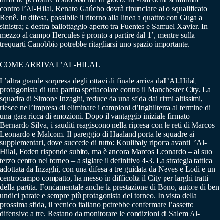
contro l’Al-Hilal, Renato Gaúcho dovrà rinunciare allo squalificato
Renê. In difesa, possibile il ritorno alla linea a quattro con Guga a
sinistra; a destra ballottaggio aperto tra Fuentes e Samuel Xavier. In
mezzo al campo Hercules è pronto a partire dal 1’, mentre sulla
trequarti Canobbio potrebbe ritagliarsi uno spazio importante.
COME ARRIVA L’AL-HILAL
L’altra grande sorpresa degli ottavi di finale arriva dall’Al-Hilal,
protagonista di una partita spettacolare contro il Manchester City. La
squadra di Simone Inzaghi, reduce da una sfida dai ritmi altissimi,
riesce nell’impresa di eliminare i campioni d’Inghilterra al termine di
una gara ricca di emozioni. Dopo il vantaggio iniziale firmato
Bernardo Silva, i sauditi reagiscono nella ripresa con le reti di Marcos
Leonardo e Malcom. Il pareggio di Haaland porta le squadre ai
supplementari, dove succede di tutto: Koulibaly riporta avanti l’Al-
Hilal, Foden risponde subito, ma è ancora Marcos Leonardo – al suo
terzo centro nel torneo – a siglare il definitivo 4-3. La strategia tattica
adottata da Inzaghi, con una difesa a tre guidata da Neves e Lodi e un
centrocampo compatto, ha messo in difficoltà il City per larghi tratti
della partita. Fondamentale anche la prestazione di Bono, autore di ben
undici parate e sempre più protagonista del torneo. In vista della
prossima sfida, il tecnico italiano potrebbe confermare l’assetto
difensivo a tre. Restano da monitorare le condizioni di Salem Al-