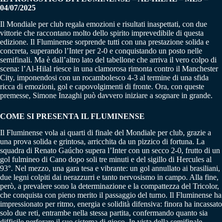
04/07/2025
Il Mondiale per club regala emozioni e risultati inaspettati, con due
vittorie che raccontano molto dello spirito imprevedibile di questa
edizione. Il Fluminense sorprende tutti con una prestazione solida e
concreta, superando l’Inter per 2-0 e conquistando un posto nelle
semifinali. Ma è dall’altro lato del tabellone che arriva il vero colpo di
scena: l’Al-Hilal riesce in una clamorosa rimonta contro il Manchester
City, imponendosi con un rocambolesco 4-3 al termine di una sfida
ricca di emozioni, gol e capovolgimenti di fronte. Ora, con queste
premesse, Simone Inzaghi può davvero iniziare a sognare in grande.
COME SI PRESENTA IL FLUMINENSE
Il Fluminense vola ai quarti di finale del Mondiale per club, grazie a
una prova solida e grintosa, arricchita da un pizzico di fortuna. La
squadra di Renato Gaúcho supera l’Inter con un secco 2-0, frutto di un
gol fulmineo di Cano dopo soli tre minuti e del sigillo di Hercules al
93°. Nel mezzo, una gara tesa e vibrante: un gol annullato ai brasiliani,
due legni colpiti dai nerazzurri e tanto nervosismo in campo. Alla fine,
però, a prevalere sono la determinazione e la compattezza del Tricolor,
che conquista con pieno merito il passaggio del turno. Il Fluminense ha
impressionato per ritmo, energia e solidità difensiva: finora ha incassato
solo due reti, entrambe nella stessa partita, confermando quanto sia
difficile perforare il suo sistema di gioco. In vista della semifinale