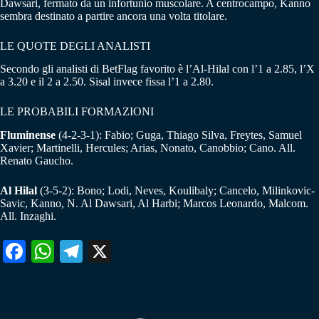
Dawsari, fermato da un infortunio muscolare. A centrocampo, Kanno
sembra destinato a partire ancora una volta titolare.
LE QUOTE DEGLI ANALISTI
Secondo gli analisti di BetFlag favorito è l’Al-Hilal con l’1 a 2.85, l’X
a 3.20 e il 2 a 2.50. Sisal invece fissa l’1 a 2.80.
LE PROBABILI FORMAZIONI
Fluminense
(4-2-3-1): Fabio; Guga, Thiago Silva, Freytes, Samuel
Xavier; Martinelli, Hercules; Arias, Nonato, Canobbio; Cano. All.
Renato Gaucho.
Al Hilal
(3-5-2): Bono; Lodi, Neves, Koulibaly; Cancelo, Milinkovic-
Savic, Kanno, N. Al Dawsari, Al Harbi; Marcos Leonardo, Malcom.
All. Inzaghi.
Fa
W
Te
X
ce
ha
le
bo
ts
gr