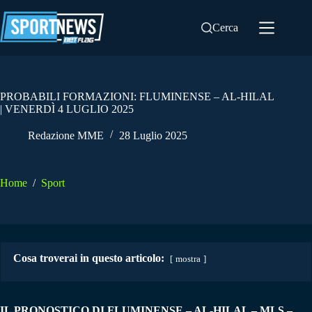
Salta
al
Cerca
contenuto
PROBABILI FORMAZIONI: FLUMINENSE – AL-HILAL
| VENERDÌ 4 LUGLIO 2025
Redazione MME
28 Luglio 2025
Home
/
Sport
Cosa troverai in questo articolo:
mostra
IL PRONOSTICO DI FLUMINENSE – AL-HILAL
– MLS
–