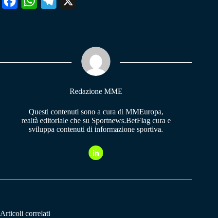
Fa
W
Te
X
ce
ha
le
bo
ts
gr
ok
A
a
pp
m
Redazione MME
Questi contenuti sono a cura di MMEuropa,
realtà editoriale che su Sportnews.BetFlag cura e
sviluppa contenuti di informazione sportiva.
Articoli correlati