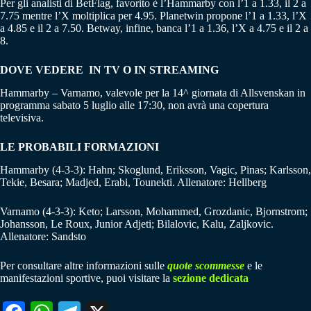
Per gli analisti di BetFlag, favorito è l’Hammarby con l’1 a 1.33, il 2 a
7.75 mentre l’X moltiplica per 4.95. Planetwin propone l’1 a 1.33, l’X
a 4.85 e il 2 a 7.50. Betway, infine, banca l’1 a 1.36, l’X a 4.75 e il 2 a
8.
DOVE VEDERE IN TV O IN STREAMING
Hammarby – Varnamo, valevole per la 14^ giornata di Allsvenskan in
programma sabato 5 luglio alle 17:30, non avrà una copertura
televisiva.
LE PROBABILI FORMAZIONI
Hammarby (4-3-3): Hahn; Skoglund, Eriksson, Vagic, Pinas; Karlsson,
Tekie, Besara; Madjed, Erabi, Tounekti. Allenatore: Hellberg
Varnamo (4-3-3): Keto; Larsson, Mohammed, Grozdanic, Bjornstrom;
Johansson, Le Roux, Junior Adjeti; Bilalovic, Kalu, Zaljkovic.
Allenatore: Sandsto
Per consultare altre informazioni sulle
quote scommesse
e le
manifestazioni sportive, puoi visitare la
sezione dedicata