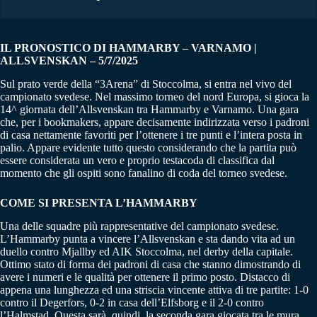
IL PRONOSTICO DI HAMMARBY – VARNAMO |
ALLSVENSKAN – 5/7/2025
Sul prato verde della “3Arena” di Stoccolma, si entra nel vivo del
campionato svedese. Nel massimo torneo del nord Europa, si gioca la
14^ giornata dell’Allsvenskan tra Hammarby e Varnamo. Una gara
che, per i bookmakers, appare decisamente indirizzata verso i padroni
di casa nettamente favoriti per l’ottenere i tre punti e l’intera posta in
palio. Appare evidente tutto questo considerando che la partita può
essere considerata un vero e proprio testacoda di classifica dal
momento che gli ospiti sono fanalino di coda del torneo svedese.
COME SI PRESENTA L’HAMMARBY
Una delle squadre più rappresentative del campionato svedese.
L’Hammarby punta a vincere l’Allsvenskan e sta dando vita ad un
duello contro Mjallby ed AIK Stoccolma, nel derby della capitale.
Ottimo stato di forma dei padroni di casa che stanno dimostrando di
avere i numeri e le qualità per ottenere il primo posto. Distacco di
appena una lunghezza ed una striscia vincente attiva di tre partite: 1-0
contro il Degerfors, 0-2 in casa dell’Elfsborg e il 2-0 contro
l’Halmstad. Questa sarà, quindi, la seconda gara giocata tra le mura