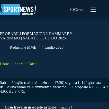
Salta
al
Cerca
contenuto
PROBABILI FORMAZIONI: HAMMARBY –
VARNAMO | SABATO 5 LUGLIO 2025
Redazione MME
4 Luglio 2025
Home
/
Sport
/
Calcio
Sabato 5 luglio (calcio d’inizio alle 17:30) si gioca la 14^ giornata
dell’Allsvenskan tra Hammarby e Varnamo. L’1 proposto a 1.33, l’X a
4.95, il 2 a 7.75.
Cosa troverai in questo articolo:
mostra