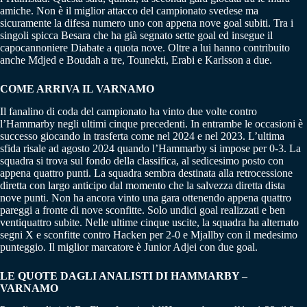
amiche. Non è il miglior attacco del campionato svedese ma
sicuramente la difesa numero uno con appena nove goal subiti. Tra i
singoli spicca Besara che ha già segnato sette goal ed insegue il
capocannoniere Diabate a quota nove. Oltre a lui hanno contribuito
anche Mdjed e Boudah a tre, Tounekti, Erabi e Karlsson a due.
COME ARRIVA IL VARNAMO
Il fanalino di coda del campionato ha vinto due volte contro
l’Hammarby negli ultimi cinque precedenti. In entrambe le occasioni è
successo giocando in trasferta come nel 2024 e nel 2023. L’ultima
sfida risale ad agosto 2024 quando l’Hammarby si impose per 0-3. La
squadra si trova sul fondo della classifica, al sedicesimo posto con
appena quattro punti. La squadra sembra destinata alla retrocessione
diretta con largo anticipo dal momento che la salvezza diretta dista
nove punti. Non ha ancora vinto una gara ottenendo appena quattro
pareggi a fronte di nove sconfitte. Solo undici goal realizzati e ben
ventiquattro subite. Nelle ultime cinque uscite, la squadra ha alternato
segni X e sconfitte contro Hacken per 2-0 e Mjallby con il medesimo
punteggio. Il miglior marcatore è Junior Adjei con due goal.
LE QUOTE DAGLI ANALISTI DI HAMMARBY –
VARNAMO