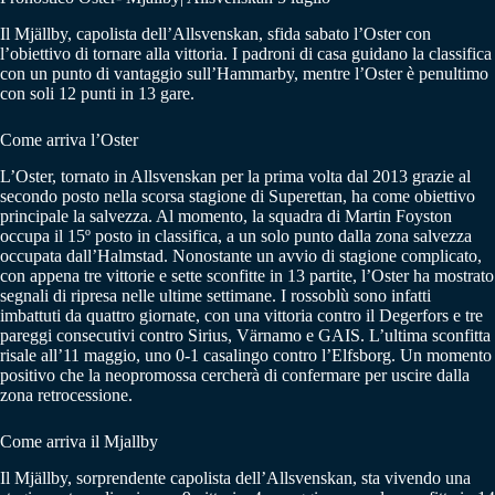
Il Mjällby, capolista dell’Allsvenskan, sfida sabato l’Oster con
l’obiettivo di tornare alla vittoria. I padroni di casa guidano la classifica
con un punto di vantaggio sull’Hammarby, mentre l’Oster è penultimo
con soli 12 punti in 13 gare.
Come arriva l’Oster
L’Oster, tornato in Allsvenskan per la prima volta dal 2013 grazie al
secondo posto nella scorsa stagione di Superettan, ha come obiettivo
principale la salvezza. Al momento, la squadra di Martin Foyston
occupa il 15º posto in classifica, a un solo punto dalla zona salvezza
occupata dall’Halmstad. Nonostante un avvio di stagione complicato,
con appena tre vittorie e sette sconfitte in 13 partite, l’Oster ha mostrato
segnali di ripresa nelle ultime settimane. I rossoblù sono infatti
imbattuti da quattro giornate, con una vittoria contro il Degerfors e tre
pareggi consecutivi contro Sirius, Värnamo e GAIS. L’ultima sconfitta
risale all’11 maggio, uno 0-1 casalingo contro l’Elfsborg. Un momento
positivo che la neopromossa cercherà di confermare per uscire dalla
zona retrocessione.
Come arriva il Mjallby
Il Mjällby, sorprendente capolista dell’Allsvenskan, sta vivendo una