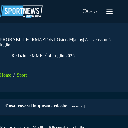
Salta
al
Cerca
contenuto
PROBABILI FORMAZIONI| Oster- Mjallby| Allsvenskan 5
luglio
Redazione MME
4 Luglio 2025
Home
/
Sport
Cosa troverai in questo articolo:
mostra
Pronostico Oster- Mjallby| Allsvenskan 5 luglio