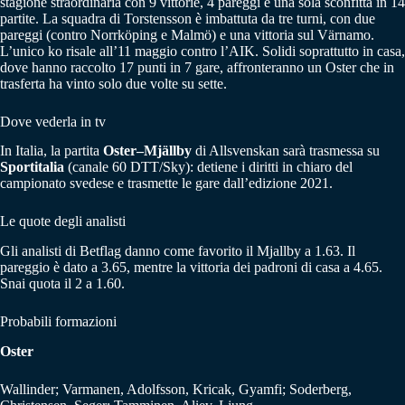
stagione straordinaria con 9 vittorie, 4 pareggi e una sola sconfitta in 14
partite. La squadra di Torstensson è imbattuta da tre turni, con due
pareggi (contro Norrköping e Malmö) e una vittoria sul Värnamo.
L’unico ko risale all’11 maggio contro l’AIK. Solidi soprattutto in casa,
dove hanno raccolto 17 punti in 7 gare, affronteranno un Oster che in
trasferta ha vinto solo due volte su sette.
Dove vederla in tv
In Italia, la partita
Oster–Mjällby
di Allsvenskan sarà trasmessa su
Sportitalia
(canale 60 DTT/Sky): detiene i diritti in chiaro del
campionato svedese e trasmette le gare dall’edizione 2021.
Le quote degli analisti
Gli analisti di Betflag danno come favorito il Mjallby a 1.63. Il
pareggio è dato a 3.65, mentre la vittoria dei padroni di casa a 4.65.
Snai quota il 2 a 1.60.
Probabili formazioni
Oster
Wallinder; Varmanen, Adolfsson, Kricak, Gyamfi; Soderberg,