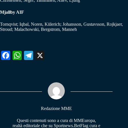
Christensen, Seger; Tamminen, Aliev, Ljung
Mjallby AIF
Tornqvist; Iqbal, Noren, Kiilerich; Johansson, Gustavsson, Rojkjaer,
Stroud; Malachowski, Bergstrom, Manneh
Fa
W
Te
X
ce
ha
le
bo
ts
gr
ok
A
a
pp
m
Redazione MME
Questi contenuti sono a cura di MMEuropa,
realtà editoriale che su Sportnews.BetFlag cura e