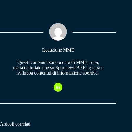
ce
ha
le
bo
ts
gr
ok
A
a
pp
m
Redazione MME
Questi contenuti sono a cura di MMEuropa,
realtà editoriale che su Sportnews.BetFlag cura e
sviluppa contenuti di informazione sportiva.
Articoli correlati