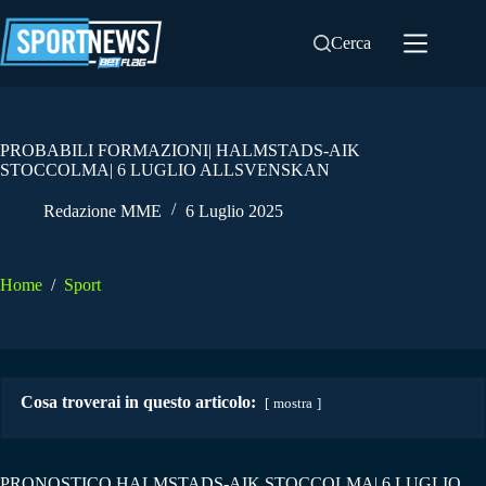
Salta
al
Cerca
contenuto
PROBABILI FORMAZIONI| HALMSTADS-AIK
STOCCOLMA| 6 LUGLIO ALLSVENSKAN
Redazione MME
6 Luglio 2025
Home
/
Sport
Cosa troverai in questo articolo:
mostra
PRONOSTICO HALMSTADS-AIK STOCCOLMA| 6 LUGLIO