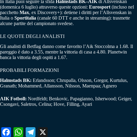
In Italia puoi seguire la sfida
Halmstads BK–AIK
di Allsvenskan
(domenica 6 luglio) attraverso queste opzioni:
Eurosport
(incluso nel
pacchetto
Max
, ex Discovery+): detiene i diritti per l’Allsvenskan in
Italia o
Sportitalia
(canale 60 DTT e anche in streaming): trasmette
alcune partite del campionato svedese.
LE QUOTE DEGLI ANALISTI
Gli analisti di Betflag danno come favorito l’Aik Stoccolma a 1.68. Il
pareggio è dato a 3.55, mentre la vittoria di casa a 4.80. Planetwin
banca la vittoria degli ospiti a 1.67.
PROBABILI FORMAZIONI
Halmstads BK:
Erlandsson; Chrupalla, Olsson, Gregor, Kurtulus,
Granath; Mohammed, Allansson, Nilsson, Maenpaa; Agnero
AIK Fotboll:
Nordfeldt; Benkovic, Papagianno, Isherwood; Geiger,
Csongavi, Saletros, Celina; Hove, Filling, Ayari
Fa
W
Te
X