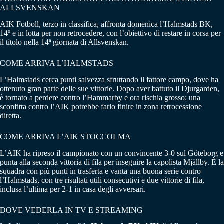
ALLSVENSKAN
AIK Fotboll, terzo in classifica, affronta domenica l’Halmstads BK,
14º e in lotta per non retrocedere, con l’obiettivo di restare in corsa per
il titolo nella 14ª giornata di Allsvenskan.
COME ARRIVA L’HALMSTADS
L’Halmstads cerca punti salvezza sfruttando il fattore campo, dove ha
ottenuto gran parte delle sue vittorie. Dopo aver battuto il Djurgarden,
è tornato a perdere contro l’Hammarby e ora rischia grosso: una
sconfitta contro l’AIK potrebbe farlo finire in zona retrocessione
diretta.
COME ARRIVA L’AIK STOCCOLMA
L’AIK ha ripreso il campionato con un convincente 3-0 sul Göteborg e
punta alla seconda vittoria di fila per inseguire la capolista Mjällby. È la
squadra con più punti in trasferta e vanta una buona serie contro
l’Halmstads, con tre risultati utili consecutivi e due vittorie di fila,
inclusa l’ultima per 2-1 in casa degli avversari.
DOVE VEDERLA IN TV E STREAMING