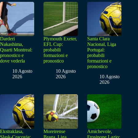
Darderi
Plymouth Exeter,
Santa Clara
Nakashima,
EFL Cup:
Nacional, Liga
Quarti Montreal:
probabili
Portugal:
pronostico e
formazioni e
probabili
dove vederla
pronostico
formazioni e
pronostico
10 Agosto
10 Agosto
2026
2026
10 Agosto
2026
Ekstraklasa,
Moreirense
Amichevole,
Slask-Cracovia:
Braga, Liga
Frosinone Lazio: