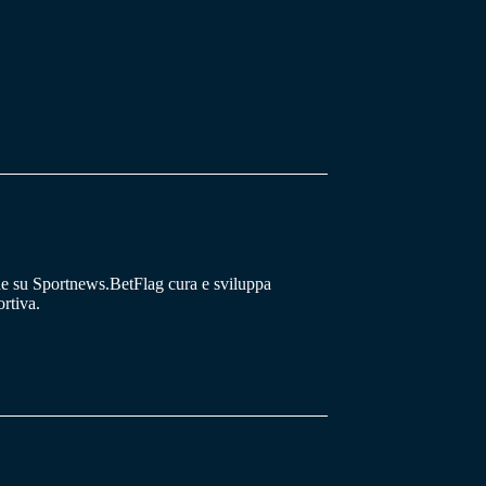
he su Sportnews.BetFlag cura e sviluppa
rtiva.