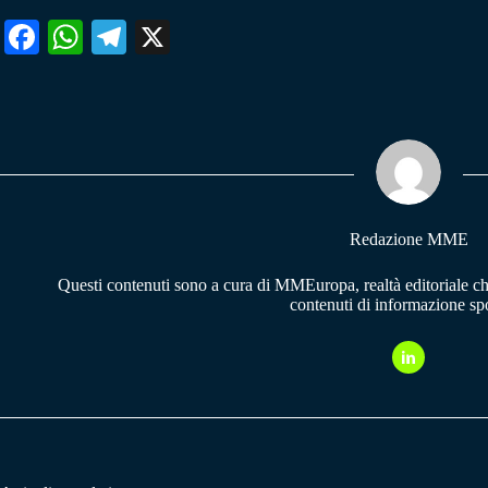
Fa
W
Te
X
ce
ha
le
bo
ts
gr
ok
A
a
pp
m
Redazione MME
Questi contenuti sono a cura di MMEuropa, realtà editoriale c
contenuti di informazione spo