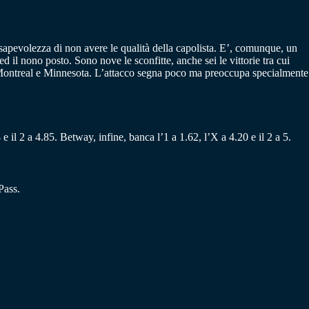
apevolezza di non avere le qualità della capolista. E’, comunque, un
 il nono posto. Sono nove le sconfitte, anche sei le vittorie tra cui
y, Montreal e Minnesota. L’attacco segna poco ma preoccupa specialmente
e il 2 a 4.85. Betway, infine, banca l’1 a 1.62, l’X a 4.20 e il 2 a 5.
Pass.