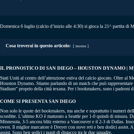
Domenica 6 luglio (calcio d’inizio alle 4:30) si gioca la 21^ partita d
Cosa troverai in questo articolo:
mostra
IL PRONOSTICO DI SAN DIEGO – HOUSTON DYNAMO | MLS
Stati Uniti al centro dell’attenzione estiva del calcio giocato. Oltre a
Houston Dynamo. Stiamo parlando di un match che può rappresentare qua
Stadium” proprio della città texana. Per i bookmakers, sono i padroni di c
COME SI PRESENTA SAN DIEGO
Non solo le quote dei bookmakers, ma anche e soprattutto i numeri della
sconfitte. L’ultimo KO è maturato a Seattle per 1-0 quindi di misura. Da 
Minnesota, 3-5 ancora blitz esterno a Vancouver e il 2-3 di Dallas. Ins
ovest. Il miglior marcatore è Dreyer con nove reti e ben dodici assist. A
assist. Sono ben sedici i punti di distacco tra le due squadre.