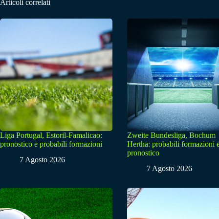
Articoli correlati
Liga Portugal, Estoril-Famalicao:
Zweite Bundesliga, Bochum
pronostico e probabili formazioni
Hertha: probabili formazioni 
pronostico
7 Agosto 2026
7 Agosto 2026