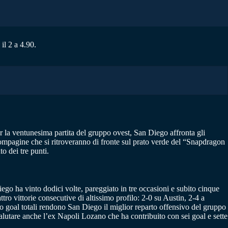
il 2 a 4.90.
er la ventunesima partita del gruppo ovest, San Diego affronta gli
mpagine che si ritroveranno di fronte sul prato verde del “Snapdragon
o dei tre punti.
ego ha vinto dodici volte, pareggiato in tre occasioni e subito cinque
ro vittorie consecutive di altissimo profilo: 2-0 su Austin, 2-4 a
o goal totali rendono San Diego il miglior reparto offensivo del gruppo
valutare anche l’ex Napoli Lozano che ha contribuito con sei goal e sette