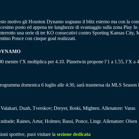
esto motivo gli Houston Dynamo sognano il blitz esterno ma con la cons
icesimo posto ed appena tre lunghezze di svantaggio sulla zona Play In ed
o interrotto una serie di tre KO consecutivi contro Sporting Kansas Cit
rgentino Ponce con cinque goal realizzati.
 DYNAMO
.90 mentre l’X moltiplica per 4.10. Planetwin propone l’1 a 1.55, l’X a 4 
rogramma domenica 6 luglio alle 4:30, sarà trasmessa da MLS Season 
alakari, Duah, Tverskov; Dreyer, Iloski, Mighten. Allenatore: Varas
drade; Raines, Artur, Holmes; Bassi, Ponce, Lingr. Allenatore: Olsen
ioni sportive, puoi visitare la
sezione dedicata