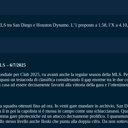
i MLS tra San Diego e Houston Dynamo. L’1 proposto a 1.58, l’X a 4.10, 
 – 6/7/2025
l Mondiale per Club 2025, va avanti anche la regular season della MLS. P
si un testacoda di classifica considerando il gap enorme tra le due co
asa ad essere decisamente favoriti alla vittoria della gara e l’otteniment
 squadra ottenuti fino ad ora. In venti gare mandare in archivio, San Di
lì in poi la capolista si è mossa in campo come una schiacciasassi. Quatt
omma gare pirotecniche ed un attacco decisamente prolifico. I quarantun
llo stesso livello anche Iloski che punta alla doppia cifra. Da non sotto