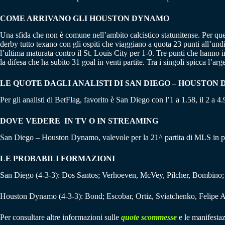
COME ARRIVANO GLI HOUSTON DYNAMO
Una sfida che non è comune nell’ambito calcistico statunitense. Per qu
derby tutto texano con gli ospiti che viaggiano a quota 23 punti all’und
l’ultima maturata contro il St. Louis City per 1-0. Tre punti che hann
la difesa che ha subito 31 goal in venti partite. Tra i singoli spicca l’a
LE QUOTE DAGLI ANALISTI DI SAN DIEGO – HOUSTON
Per gli analisti di BetFlag, favorito è San Diego con l’1 a 1.58, il 2 a 4
DOVE VEDERE IN TV O IN STREAMING
San Diego – Houston Dynamo, valevole per la 21^ partita di MLS in p
LE PROBABILI FORMAZIONI
San Diego (4-3-3): Dos Santos; Verhoeven, McVey, Pilcher, Bombino; V
Houston Dynamo (4-3-3): Bond; Escobar, Ortiz, Sviatchenko, Felipe An
Per consultare altre informazioni sulle
quote scommesse
e le manifestaz