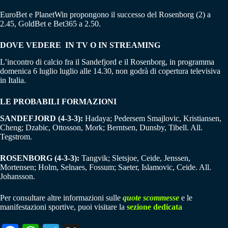
EuroBet e PlanetWin propongono il successo del Rosenborg (2) a
2.45, GoldBet e Bet365 a 2.50.
DOVE VEDERE IN TV O IN STREAMING
L’incontro di calcio fra il Sandefjord e il Rosenborg, in programma
domenica 6 luglio luglio alle 14.30, non godrà di copertura televisiva
in Italia.
LE PROBABILI FORMAZIONI
SANDEFJORD (4-3-3):
Hadaya; Pedersem Smajlovic, Kristiansen,
Cheng; Dzabic, Ottosson, Mork; Berntsen, Dunsby, Tibell. All.
Tegstrom.
ROSENBORG (4-3-3):
Tangvik; Sletsjoe, Ceide, Jenssen,
Mortensen; Holm, Selnaes, Fossum; Saeter, Islamovic, Ceide. All.
Johansson.
Per consultare altre informazioni sulle
quote scommesse
e le
manifestazioni sportive, puoi visitare la
sezione dedicata