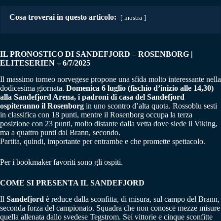
Cosa troverai in questo articolo:
mostra
IL PRONOSTICO DI SANDEFJORD – ROSENBORG |
ELITESERIEN – 6/7/2025
Il massimo torneo norvegese propone una sfida molto interessante nella
dodicesima giornata.
Domenica 6 luglio (fischio d’inizio alle 14,30)
alla Sandefjord Arena, i padroni di casa del Sandefjord
ospiteranno il Rosenborg
in uno scontro d’alta quota. Rossoblu sesti
in classifica con 18 punti, mentre il Rosenborg occupa la terza
posizione con 23 punti, molto distante dalla vetta dove siede il Viking,
ma a quattro punti dal Brann, secondo.
Partita, quindi, importante per entrambe e che promette spettacolo.
Per i bookmaker favoriti sono gli ospiti.
COME SI PRESENTA IL SANDEFJORD
Il
Sandefjord
è reduce dalla sconfitta, di misura, sul campo del Brann,
seconda forza del campionato. Squadra che non conosce mezze misure
quella allenata dallo svedese Tegstrom. Sei vittorie e cinque sconfitte