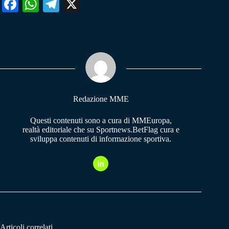
Fa
W
Te
X
ce
ha
le
bo
ts
gr
ok
A
a
pp
m
Redazione MME
Questi contenuti sono a cura di MMEuropa,
realtà editoriale che su Sportnews.BetFlag cura e
sviluppa contenuti di informazione sportiva.
Articoli correlati