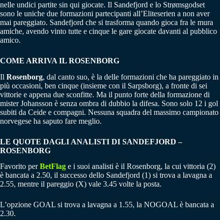
nelle undici partite sin qui giocate. Il Sandefjord e lo Strømsgodset
sono le uniche due formazioni partecipanti all’Eliteserien a non aver
mai pareggiato. Sandefjord che si trasforma quando gioca fra le mura
amiche, avendo vinto tutte e cinque le gare giocate davanti al pubblico
amico.
COME ARRIVA IL
ROSENBORG
Il
Rosenborg
, dal canto suo, è la delle formazioni che ha pareggiato in
più occasioni, ben cinque (insieme con il Sarpsborg), a fronte di sei
vittorie e appena due sconfitte. Ma il punto forte della formazione di
mister Johansson è senza ombra di dubbio la difesa. Sono solo 12 i gol
subiti da Ceide e compagni. Nessuna squadra del massimo campionato
norvegese ha saputo fare meglio.
LE QUOTE DAGLI ANALISTI DI
SANDEFJORD
–
ROSENBORG
Favorito per
BetFlag
e i suoi analisti è il Rosenborg, la cui vittoria (2)
è bancata a 2.50, il successo dello Sandefjord (1) si trova a lavagna a
2.55, mentre il pareggio (X) vale 3.45 volte la posta.
L’opzione GOAL si trova a lavagna a 1.55, la NOGOAL è bancata a
2.30.