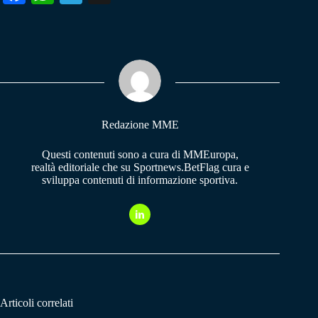
ce
ha
le
bo
ts
gr
ok
A
a
pp
m
Redazione MME
Questi contenuti sono a cura di MMEuropa,
realtà editoriale che su Sportnews.BetFlag cura e
sviluppa contenuti di informazione sportiva.
Articoli correlati