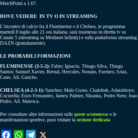
MatchPoint a 1.67.
DOVE VEDERE IN TV O IN STREAMING
L’incontro di calcio fra il Fluminense e il Chelsea, in programma
martedì 8 luglio alle 21 ora italiana, sarà trasmesso in diretta tv su
Canale 5 (streaming su Mediaset Infinity) e sulla piattaforma streaming
DAZN (gratuitamente).
LE PROBABILI FORMAZIONI
FLUMINENSE (3-5-2):
Fabio; Ignacio, Thiago Silva, Thiago
Santos; Samuel Xavier, Bernal, Hercules, Nonato, Fuentes; Arias,
Cano. All. Gaucho.
CHELSEA (4-2-3-1):
Sanchez; Malo Gusto, Chalobah, Adarabioyo,
Cucurella; Enzo Fernandez, James; Palmer, Nkunku, Pedro Neto; Joao
Pedro. All. Maresca.
Per consultare altre informazioni sulle
quote scommesse
e le
manifestazioni sportive, puoi visitare la
sezione dedicata
Fa
W
Te
X