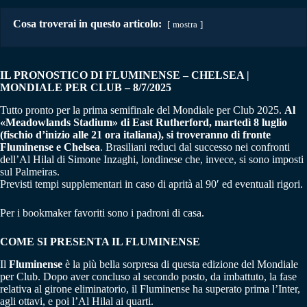
Cosa troverai in questo articolo:
mostra
IL PRONOSTICO DI FLUMINENSE – CHELSEA |
MONDIALE PER CLUB – 8/7/2025
Tutto pronto per la prima semifinale del Mondiale per Club 2025.
Al
«Meadowlands Stadium» di East Rutherford, martedì 8 luglio
(fischio d’inizio alle 21 ora italiana), si troveranno di fronte
Fluminense e Chelsea
. Brasiliani reduci dal successo nei confronti
dell’Al Hilal di Simone Inzaghi, londinese che, invece, si sono imposti
sul Palmeiras.
Previsti tempi supplementari in caso di aprità al 90′ ed eventuali rigori.
Per i bookmaker favoriti sono i padroni di casa.
COME SI PRESENTA IL FLUMINENSE
Il
Fluminense
è la più bella sorpresa di questa edizione del Mondiale
per Club. Dopo aver concluso al secondo posto, da imbattuto, la fase
relativa al girone eliminatorio, il Fluminense ha superato prima l’Inter,
agli ottavi, e poi l’Al Hilal ai quarti.