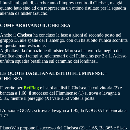
I brasiliani, quindi, cercheranno l’impresa contro il Chelsea, ma già
quanto fatto sino ad ora rappresenta un ottimo risultato per la squadra
allenata da mister Gaucho.
COME ARRIVANO IL CHELSEA
Anche il
Chelsea
ha concluso la fase a gironi al secondo posto nel
gruppo D, alle spalle del Flamengo, con cui ha subito l’unica sconfitta
in questa manifestazione.
Agli ottavi, la formazione di mister Maresca ha avuto la meglio del
Benfica dopo i tempi supplementari e del Palmeiras per 2 a 1. Adesso
un’altra squadra brasiliana sul cammino dei londinesi.
LE QUOTE DAGLI ANALISTI DI FLUMINENSE –
CHELSEA
Favorito per
BetFlag
e i suoi analisti il Chelsea, la cui vittoria (2) è
bancata a 1.68, il successo del Fluminense (1) si trova a lavagna a
5.35, mentre il pareggio (X) vale 3.60 volte la posta.
L’opzione GOAL si trova a lavagna a 1.95, la NOGOAL è bancata a
1.77.
PlanetWin propone il successo del Chelsea (2) a 1.65, Bet365 e Sisal-