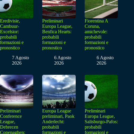
Eredivisie,
Preliminari
Fiorentina A
Cambuur-
Europa League,
Coruna,
Excelsior:
Benfica Hearts:
amichevole:
probabili
probabili
probabili
formazioni e
formazioni e
formazioni e
pronostico
pronostico
pronostico
7 Agosto
6 Agosto
6 Agosto
2026
2026
2026
Preliminari
Europa League
Preliminari
Conference
preliminari, Paok
Europa League,
League,
Anderlecht:
Salisburgo-Pafos:
Debrecen
probabili
probabili
Copenaghen:
formazioni e
formazioni e