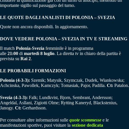
chiudere la qualificazione già con un turno di anticipo, mettendo un
importante sigillo sul passaggio del turno.
LE QUOTE DAGLI ANALISTI DI POLONIA – SVEZIA
Quote non ancora disponibili. In aggiornamento.
DOVE VEDERE POLONIA – SVEZIA IN TV E STREAMING
Il match
Polonia-Svezia
femminile è in programma
alle
21:00
di
martedì 8 luglio
. La diretta tv in chiaro della partita è
prevista su
Rai 2
.
LE PROBABILI FORMAZIONI
Polonia (4-3-3):
Szemik; Matysik, Szymczak, Dudek, Wiankowska;
Achcinska, Pawollek, Kamczyk; Tomasiak, Pajor, Padilla.
Ct:
Patalon.
Svezia (4-3-3):
Falk; Lundkvist, Bjorn, Sembrant, Andersson;
Angeldal, Asllani, Zigiotti Olme; Rytting Kaneryd, Blackstenius,
Janogy.
Ct:
Gerhardsson.
Per consultare altre informazioni sulle
quote scommesse
e le
manifestazioni sportive, puoi visitare la
sezione dedicata