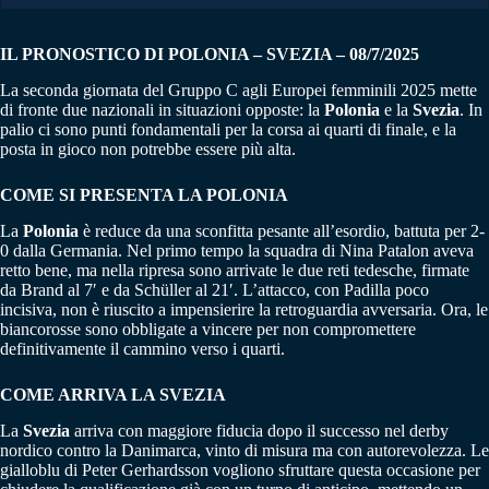
IL PRONOSTICO DI POLONIA – SVEZIA – 08/7/2025
La seconda giornata del Gruppo C agli Europei femminili 2025 mette
di fronte due nazionali in situazioni opposte: la
Polonia
e la
Svezia
. In
palio ci sono punti fondamentali per la corsa ai quarti di finale, e la
posta in gioco non potrebbe essere più alta.
COME SI PRESENTA LA
POLONIA
La
Polonia
è reduce da una sconfitta pesante all’esordio, battuta per 2-
0 dalla Germania. Nel primo tempo la squadra di Nina Patalon aveva
retto bene, ma nella ripresa sono arrivate le due reti tedesche, firmate
da Brand al 7′ e da Schüller al 21′. L’attacco, con Padilla poco
incisiva, non è riuscito a impensierire la retroguardia avversaria. Ora, le
biancorosse sono obbligate a vincere per non compromettere
definitivamente il cammino verso i quarti.
COME ARRIVA LA SVEZIA
La
Svezia
arriva con maggiore fiducia dopo il successo nel derby
nordico contro la Danimarca, vinto di misura ma con autorevolezza. Le
gialloblu di Peter Gerhardsson vogliono sfruttare questa occasione per