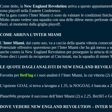
Come detto, la
New England Revolution
arriva a questo appuntamento 
zona playoff nella Eastern Conference.
Per la gara contro l’Inter Miami ci sono da valutare le condizioni fisich
Molto strano vedere una squadra con una delle difese meno perforate de
fuori, al momento dalla griglia playoff.
COME ARRIVA L’INTER MIAMI
L’
Inter Miami
, dal canto suo, va a caccia della quarta vittoria consec
Potenziale offensivo spaventoso per l’Inter Miami che ha già messo a seg
anche contro la New England Revolution per proseguire la striscia di risu
Sono dieci i punti da recuperare al Cincinnati, ma la squadra di mister
LE QUOTE DAGLI ANALISTI DI NEW ENGLAND REVOLU
Favorita per
BetFlag
e i suoi analisti è l’Inter Miami, la cui vittoria (
L’opzione GOAL si trova a lavagna a 1.35, la NOGOAL è bancata a 2
PlanetWin propone il successo dell’Inter Miami (2) a 2.25, Bet365 e G
DOVE VEDERE NEW ENGLAND REVOLUTION – INTER M