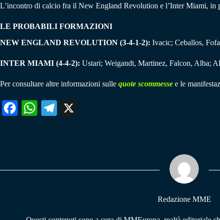
L’incontro di calcio fra il New England Revolution e l’Inter Miami, in 
LE PROBABILI FORMAZIONI
NEW ENGLAND REVOLUTION (3-4-1-2):
Ivacic; Ceballos, Fofa
INTER MIAMI (4-4-2):
Ustari; Weigandt, Martinez, Falcon, Alba; A
Per consultare altre informazioni sulle
quote scommesse
e le manifestaz
Fa
W
Te
X
ce
ha
le
bo
ts
gr
ok
A
a
pp
m
Redazione MME
Questi contenuti sono a cura di MMEuropa, realtà editoriale c