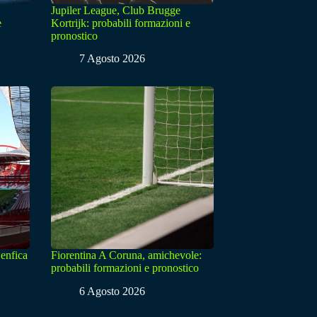
Jupiler League, Club Brugge
e
Kortrijk: probabili formazioni e
pronostico
7 Agosto 2026
enfica
Fiorentina A Coruna, amichevole:
probabili formazioni e pronostico
6 Agosto 2026