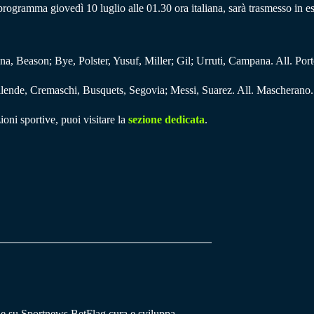
programma giovedì 10 luglio alle 01.30 ora italiana, sarà trasmesso in e
na, Beason; Bye, Polster, Yusuf, Miller; Gil; Urruti, Campana. All. Port
llende, Cremaschi, Busquets, Segovia; Messi, Suarez. All. Mascherano.
ioni sportive, puoi visitare la
sezione dedicata
.
he su Sportnews.BetFlag cura e sviluppa