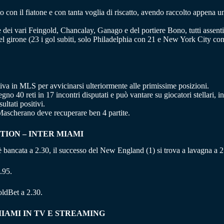
con il fiatone e con tanta voglia di riscatto, avendo raccolto appena un
e dei vari Feingold, Chancalay, Ganago e del portiere Bono, tutti assenti 
l girone (23 i gol subiti, solo Philadelphia con 21 e New York City con
utiva in MLS per avvicinarsi ulteriormente alle primissime posizioni.
no 40 reti in 17 incontri disputati e può vantare su giocatori stellari, 
ltati positivi.
 Mascherano deve recuperare ben 4 partite.
TION – INTER MIAMI
2) è bancata a 2.30, il successo del New England (1) si trova a lavagna a 
.95.
oldBet a 2.30.
IAMI IN TV E STREAMING