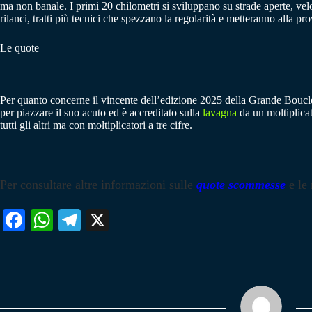
ma non banale. I primi 20 chilometri si sviluppano su strade aperte, velo
rilanci, tratti più tecnici che spezzano la regolarità e metteranno alla
Le quote
Per quanto concerne il vincente dell’edizione 2025 della Grande Boucle, P
per piazzare il suo acuto ed è accreditato sulla
lavagna
da un moltiplicat
tutti gli altri ma con moltiplicatori a tre cifre.
Per consultare altre informazioni sulle
quote scommesse
e le
Fa
W
Te
X
ce
ha
le
bo
ts
gr
ok
A
a
pp
m