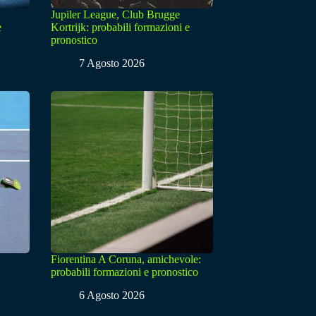
Jupiler League, Club Brugge
e
Kortrijk: probabili formazioni e
pronostico
7 Agosto 2026
Fiorentina A Coruna, amichevole:
probabili formazioni e pronostico
6 Agosto 2026