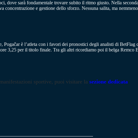
ci, dove sarà fondamentale trovare subito il ritmo giusto. Nella seconda 
 prova concentrazione e gestione dello sforzo. Nessuna salita, ma nemmeno
ogačar è l’atleta con i favori dei pronostici degli analisti di BetFlag c
ore 3,25 per il titolo finale. Tra gli altri ricordiamo poi il belga Remc
 manifestazioni sportive, puoi visitare la
sezione dedicata