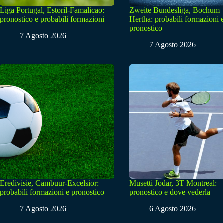
Liga Portugal, Estoril-Famalicao:
Zweite Bundesliga, Bochum
pronostico e probabili formazioni
Hertha: probabili formazioni 
pronostico
7 Agosto 2026
7 Agosto 2026
Eredivisie, Cambuur-Excelsior:
Musetti Jodar, 3T Montreal:
probabili formazioni e pronostico
pronostico e dove vederla
7 Agosto 2026
6 Agosto 2026