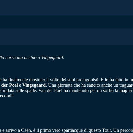
della corsa ma occhio a Vingegaard.
e
ha finalmente mostrato il volto dei suoi protagonisti. E lo ha fatto in
der Poel
e
Vingegaard
. Una giornata che ha sancito anche un traguardo
iridata sulle spalle. Van der Poel ha mantenuto per un soffio la maglia g
secondi.
a e arrivo a Caen, è il primo vero spartiacque di questo Tour. Un percor