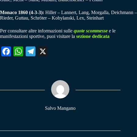
Monaco 1860 (4-3-3):
Hiller – Lannert, Lang, Morgalla, Deichmann –
Rieder, Guttau, Schröter – Kobylanski, Lex, Steinhart
Per consultare altre informazioni sulle
quote scommesse
e le
manifestazioni sportive, puoi visitare la
sezione dedicata
Fa
W
Te
X
ce
ha
le
bo
ts
gr
ok
A
a
pp
m
Salvo Mangano