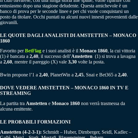
Il club bavarese, con una lunga storia alle spalle, vuole ripartire con
entusiasmo dopo una stagione deludente. Questa amichevole è un
banco di prova per le seconde linee e per chi vuole conquistarsi un
posto da titolare. Occhi puntati su alcuni nuovi innesti provenienti dalle
giovanili.
LE QUOTE DAGLI ANALISTI DI AMSTETTEN – MONACO
1860
Favorito per
BetFlag
e i suoi analisti è il
Monaco 1860
, la cui vittoria
(1) è bancata a
2,40
, il successo dell’
Amstetten
(1) si trova a lavagna
a
2,60
, mentre il pareggio (X) vale
3,30
volte la posta.
Bwin propone l’1 a
2,40
, PlanetWin a
2,45
, Snai e Bet365 a
2,40
.
DOVE VEDERE AMSTETTEN – MONACO 1860 IN TV E
STREAMING
La partita tra
Amstetten
e
Monaco 1860
non verrà trasmessa da
alcuna emittente.
LE PROBABILI FORMAZIONI
Amstetten (4-2-3-1):
Schmidt – Huber, Dirnberger, Seidl, Kadlec –
Gallé, Meisl – Stark, Mustafi, Blauensteiner – Peham