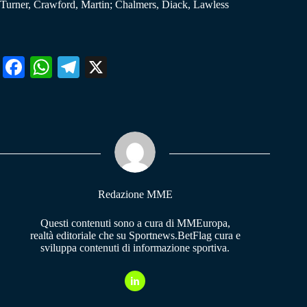
Turner, Crawford, Martin; Chalmers, Diack, Lawless
Fa
W
Te
X
ce
ha
le
bo
ts
gr
ok
A
a
pp
m
Redazione MME
Questi contenuti sono a cura di MMEuropa,
realtà editoriale che su Sportnews.BetFlag cura e
sviluppa contenuti di informazione sportiva.