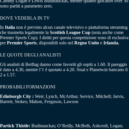
Cammy Logan e Lewis Budinauckas, mentre quattro giocatori over 30
sono partiti a parametro zero.
DOVE VEDERLA IN TV
In
Italia
non è previsto alcun canale televisivo o piattaforma streaming
che trasmetta legalmente la
Scottish League Cup
(nota anche come
Premier Sports Cup)
.
I diritti per questa competizione sono di esclusiva
per
Premier Sports
, disponibili solo nel
Regno Unito
e
Irlanda.
LE QUOTE DEGLI ANALISTI
Gli analisti di Betflag danno come favoriti gli ospiti a 1.60. Il pareggio
è dato a 4.30, mentre l’1 è quotato a 4.20. Sisal e Planetwin bancano il
2 a 1.57.
PROBABILI FORMAZIONI
Edinburgh City :
Weir; Lynch, McArthur, Service, Mitchell; Jarvis,
Barrett, Stokes; Mahon, Ferguson, Lawson
Partick Thistle:
Budinauckas; O’Reilly, McBeth, Ashcroft, Logan;