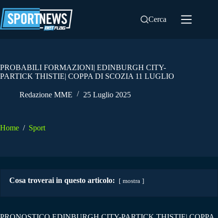
Salta
al
Cerca
contenuto
PROBABILI FORMAZIONI| EDINBURGH CITY-
PARTICK THISTIE| COPPA DI SCOZIA 11 LUGLIO
Redazione MME
25 Luglio 2025
Home
/
Sport
Cosa troverai in questo articolo:
mostra
PRONOSTICO EDINBURGH CITY-PARTICK THISTIE| COPPA