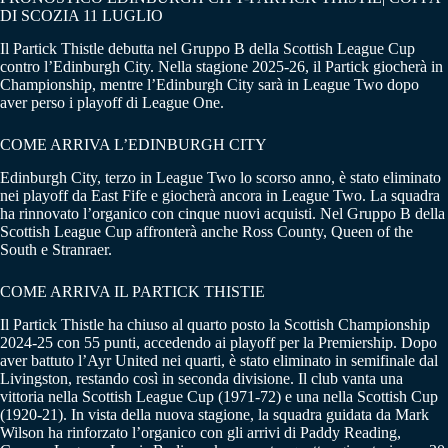
DI SCOZIA 11 LUGLIO
Il Partick Thistle debutta nel Gruppo B della Scottish League Cup
contro l’Edinburgh City. Nella stagione 2025-26, il Partick giocherà in
Championship, mentre l’Edinburgh City sarà in League Two dopo
aver perso i playoff di League One.
COME ARRIVA L’EDINBURGH CITY
Edinburgh City, terzo in League Two lo scorso anno, è stato eliminato
nei playoff da East Fife e giocherà ancora in League Two. La squadra
ha rinnovato l’organico con cinque nuovi acquisti. Nel Gruppo B della
Scottish League Cup affronterà anche Ross County, Queen of the
South e Stranraer.
COME ARRIVA IL PARTICK THISTIE
Il Partick Thistle ha chiuso al quarto posto la Scottish Championship
2024-25 con 55 punti, accedendo ai playoff per la Premiership. Dopo
aver battuto l’Ayr United nei quarti, è stato eliminato in semifinale dal
Livingston, restando così in seconda divisione. Il club vanta una
vittoria nella Scottish League Cup (1971-72) e una nella Scottish Cup
(1920-21). In vista della nuova stagione, la squadra guidata da Mark
Wilson ha rinforzato l’organico con gli arrivi di Paddy Reading,