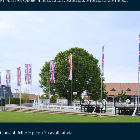
Pr: 4/1/7/6. Quote: 4.5/35/12.5/1.5/20/20/6.5/10/20/15/25/15/50/.
Corsa 4. Mile Hp con 7 cavalli al via.