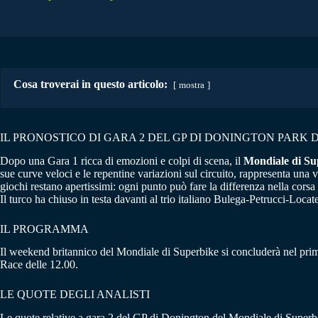
Cosa troverai in questo articolo:
mostra
IL PRONOSTICO DI GARA 2 DEL GP DI DONINGTON PARK 
Dopo una Gara 1 ricca di emozioni e colpi di scena, il
Mondiale di Su
sue curve veloci e le repentine variazioni sul circuito, rappresenta una ve
giochi restano apertissimi: ogni punto può fare la differenza nella corsa 
Il turco ha chiuso in testa davanti al trio italiano Bulega-Petrucci-Locat
IL PROGRAMMA
Il weekend britannico del Mondiale di Superbike si concluderà nel prim
Race delle 12.00.
LE QUOTE DEGLI ANALISTI
Le quote relative a gara 2 del GP di Donington del Mondiale di Superb