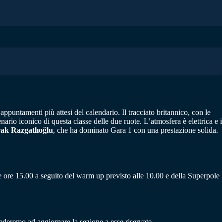
 appuntamenti più attesi del calendario. Il tracciato britannico, con le
enario iconico di questa classe delle due ruote. L’atmosfera è elettrica e i
ak Razgatlıoğlu
, che ha dominato Gara 1 con una prestazione solida.
 ore 15.00 a seguito del warm up previsto alle 10.00 e della Superpole
deremo ad aggiornare la sezione a esse riservate.