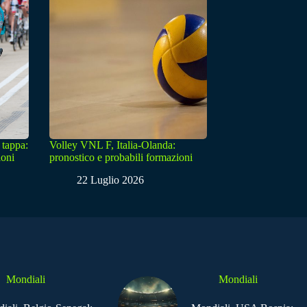
 tappa:
Volley VNL F, Italia-Olanda:
ioni
pronostico e probabili formazioni
22 Luglio 2026
Mondiali
Mondiali