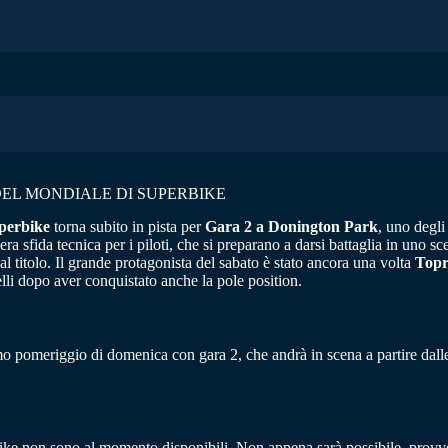
DEL MONDIALE DI SUPERBIKE
perbike
torna subito in pista per
Gara 2 a Donington Park
, uno degli
ra sfida tecnica per i piloti, che si preparano a darsi battaglia in uno sc
al titolo. Il grande protagonista del sabato è stato ancora una volta
Topr
elli dopo aver conquistato anche la pole position.
o pomeriggio di domenica con gara 2, che andrà in scena a partire dalle
ike non sono al momento disponibili. Non appena sarà possibile, provve