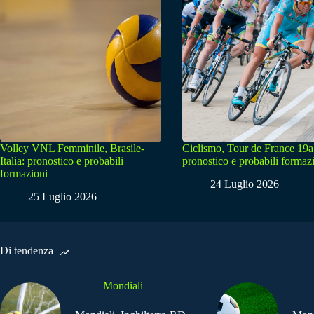
Volley VNL Femminile, Brasile-
Ciclismo, Tour de France 19a
Italia: pronostico e probabili
pronostico e probabili formaz
formazioni
24 Luglio 2026
25 Luglio 2026
Di tendenza
Mondiali