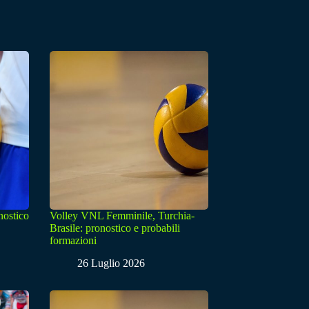
nostico
Volley VNL Femminile, Turchia-
Brasile: pronostico e probabili
formazioni
26 Luglio 2026