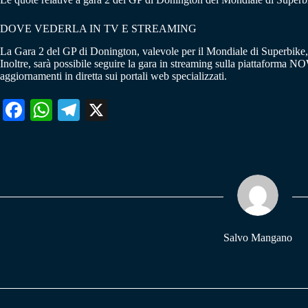
DOVE VEDERLA IN TV E STREAMING
La Gara 2 del GP di Donington, valevole per il Mondiale di Superbike, 
Inoltre, sarà possibile seguire la gara in streaming sulla piattaforma NO
aggiornamenti in diretta sui portali web specializzati.
Fa
W
Te
X
ce
ha
le
bo
ts
gr
ok
A
a
pp
m
Salvo Mangano