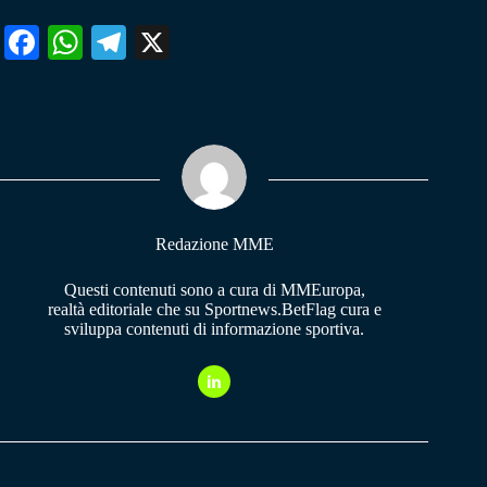
Fa
W
Te
X
ce
ha
le
bo
ts
gr
ok
A
a
pp
m
Redazione MME
Questi contenuti sono a cura di MMEuropa,
realtà editoriale che su Sportnews.BetFlag cura e
sviluppa contenuti di informazione sportiva.