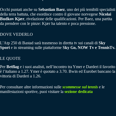
Occhi puntati anche su
Sebastian Baez
, uno dei più temibili specialisti
della terra battuta, che esordisce contro il giovane norvegese
Nicolai
Budkov Kjær
, rivelazione delle qualificazioni. Per Baez, una partita
da prendere con le pinze: Kjær ha talento e poca pressione.
DOVE VEDERLO
L’Atp 250 di Bastad sarà trasmesso in diretta tv sui canali di
Sky
Sport
e in streaming sulle piattaforme
Sky Go, NOW Tv e TennisTv.
LE QUOTE
Per
Betflag
e i suoi analisti, nell’incontro tra Ymer e Darderi il favorito
è l’italiano a 1.27. Ymer è quotato a 3.70. Bwin ed Eurobet bancano la
vittoria di Darderi a 1.26.
Per consultare altre informazioni sulle
scommesse sul tennis
e le
manifestazioni sportive, puoi visitare la
sezione dedicata