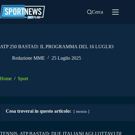
Salta
al
Cerca
contenuto
ATP 250 BASTAD: IL PROGRAMMA DEL 16 LUGLIO
Redazione MME
25 Luglio 2025
Home
/
Sport
Cosa troverai in questo articolo:
mostra
TENNIS, ATP BASTAD: DUE ITALIANI AGLI OTTAVI DI