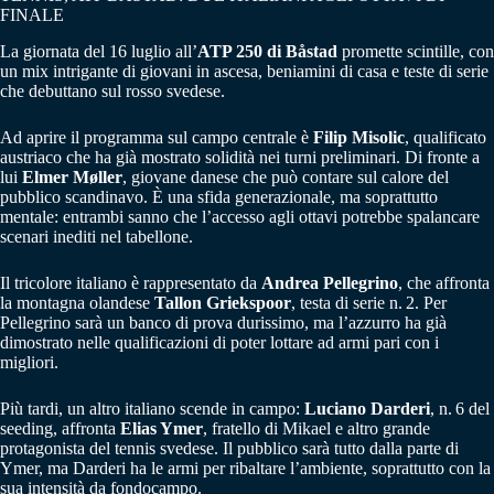
FINALE
La giornata del 16 luglio all’
ATP 250 di Båstad
promette scintille, con
un mix intrigante di giovani in ascesa, beniamini di casa e teste di serie
che debuttano sul rosso svedese.
Ad aprire il programma sul campo centrale è
Filip Misolic
, qualificato
austriaco che ha già mostrato solidità nei turni preliminari. Di fronte a
lui
Elmer Møller
, giovane danese che può contare sul calore del
pubblico scandinavo. È una sfida generazionale, ma soprattutto
mentale: entrambi sanno che l’accesso agli ottavi potrebbe spalancare
scenari inediti nel tabellone.
Il tricolore italiano è rappresentato da
Andrea Pellegrino
, che affronta
la montagna olandese
Tallon Griekspoor
, testa di serie n. 2. Per
Pellegrino sarà un banco di prova durissimo, ma l’azzurro ha già
dimostrato nelle qualificazioni di poter lottare ad armi pari con i
migliori.
Più tardi, un altro italiano scende in campo:
Luciano Darderi
, n. 6 del
seeding, affronta
Elias Ymer
, fratello di Mikael e altro grande
protagonista del tennis svedese. Il pubblico sarà tutto dalla parte di
Ymer, ma Darderi ha le armi per ribaltare l’ambiente, soprattutto con la
sua intensità da fondocampo.