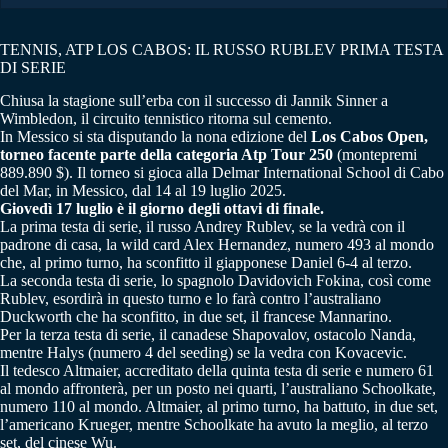
TENNIS, ATP LOS CABOS: IL RUSSO RUBLEV PRIMA TESTA
DI SERIE
Chiusa la stagione sull’erba con il successo di Jannik Sinner a
Wimbledon, il circuito tennistico ritorna sul cemento.
In Messico si sta disputando la nona edizione del
Los Cabos Open,
torneo facente parte della categoria Atp Tour 250
(montepremi
889.890 $). Il torneo si gioca alla Delmar International School di Cabo
del Mar, in Messico, dal 14 al 19 luglio 2025.
Giovedì 17 luglio è il giorno degli ottavi di finale.
La prima testa di serie, il russo Andrey Rublev, se la vedrà con il
padrone di casa, la wild card Alex Hernandez, numero 493 al mondo
che, al primo turno, ha sconfitto il giapponese Daniel 6-4 al terzo.
La seconda testa di serie, lo spagnolo Davidovich Fokina, così come
Rublev, esordirà in questo turno e lo farà contro l’australiano
Duckworth che ha sconfitto, in due set, il francese Mannarino.
Per la terza testa di serie, il canadese Shapovalov, ostacolo Nanda,
mentre Halys (numero 4 del seeding) se la vedra con Kovacevic.
Il tedesco Altmaier, accreditato della quinta testa di serie e numero 61
al mondo affronterà, per un posto nei quarti, l’australiano Schoolkate,
numero 110 al mondo. Altmaier, al primo turno, ha battuto, in due set,
l’americano Krueger, mentre Schoolkate ha avuto la meglio, al terzo
set, del cinese Wu.