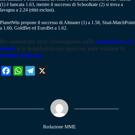
(1) è bancata 1.63, mentre il successo di Schoolkate (2) si trova a
lavagna a 2.24 (ritiri esclusi).
PlanetWin propone il successo di Altmaier (1) a 1.58, Sisal-MatchPoint
a 1.60, GoldBet ed EuroBet a 1.62.
Per consultare altre informazioni sulle
scommesse sul
tennis
e le manifestazioni sportive, puoi visitare la
sezione dedicata
Fa
W
Te
X
ce
ha
le
bo
ts
gr
ok
A
a
pp
m
Redazione MME