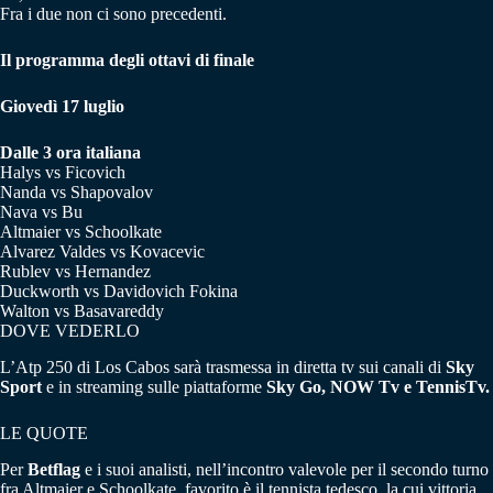
Fra i due non ci sono precedenti.
Il programma degli ottavi di finale
Giovedì 17 luglio
Dalle 3 ora italiana
Halys vs Ficovich
Nanda vs Shapovalov
Nava vs Bu
Altmaier vs Schoolkate
Alvarez Valdes vs Kovacevic
Rublev vs Hernandez
Duckworth vs Davidovich Fokina
Walton vs Basavareddy
DOVE VEDERLO
L’Atp 250 di Los Cabos sarà trasmessa in diretta tv sui canali di
Sky
Sport
e in streaming sulle piattaforme
Sky Go, NOW Tv e TennisTv.
LE QUOTE
Per
Betflag
e i suoi analisti, nell’incontro valevole per il secondo turno
fra Altmaier e Schoolkate, favorito è il tennista tedesco, la cui vittoria